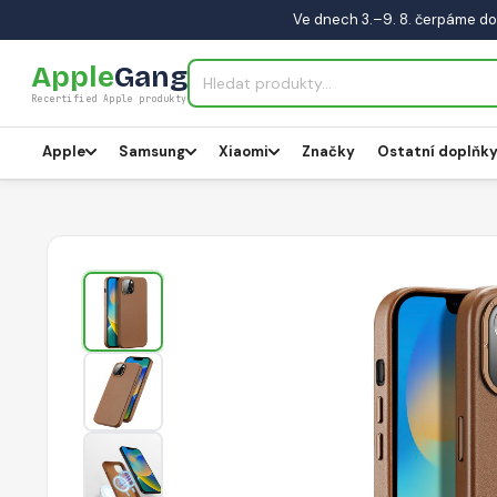
Ve dnech 3.–9. 8. čerpáme do
Apple
Gang
Recertified Apple produkty
Apple
Samsung
Xiaomi
Značky
Ostatní doplňk