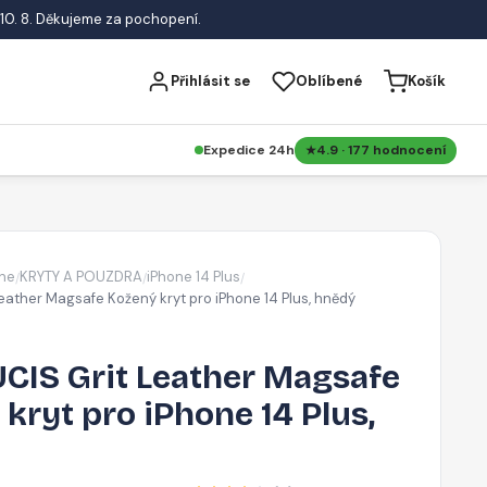
10. 8. Děkujeme za pochopení.
Přihlásit se
Oblíbené
Košík
Expedice 24h
4.9 · 177 hodnocení
ne
KRYTY A POUZDRA
iPhone 14 Plus
/
/
/
eather Magsafe Kožený kryt pro iPhone 14 Plus, hnědý
CIS Grit Leather Magsafe
kryt pro iPhone 14 Plus,