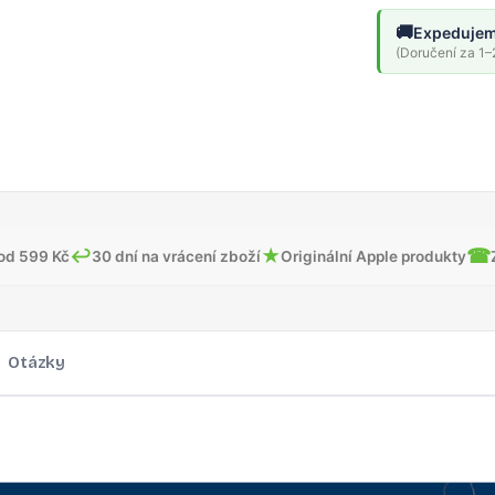
🚚
Expedujem
(Doručení za 1–2
↩
★
☎
od 599 Kč
30 dní na vrácení zboží
Originální Apple produkty
Otázky