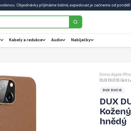
volenou. Objednávky přijímáme běžně, expedovat je začneme od pondělí 
y
Kabely a redukce
Audio
Nabíječky
Domů
Apple
iPho
/
/
DUX DUCIS Grit L
DUX DUCIS
DUX DU
Kožený 
hnědý