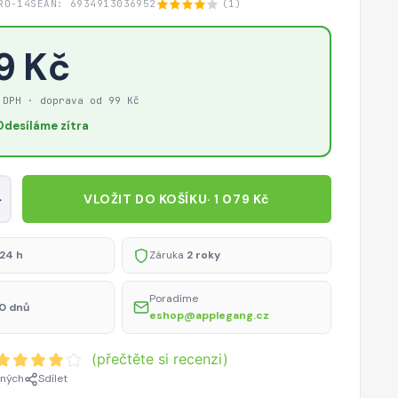
RO-14S
EAN: 6934913036952
(1)
9 Kč
 DPH · doprava od 99 Kč
Odesíláme zítra
+
VLOŽIT DO KOŠÍKU
· 1 079 Kč
24 h
Záruka
2 roky
Poradíme
0 dnů
eshop@applegang.cz
(přečtěte si recenzi)
ených
Sdílet