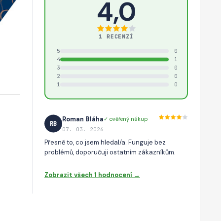
4,0
1 RECENZÍ
5
0
4
1
3
0
2
0
1
0
Roman Bláha
✓ ověřený nákup
RB
07. 03. 2026
Přesně to, co jsem hledal/a. Funguje bez
problémů, doporučuji ostatním zákazníkům.
Zobrazit všech 1 hodnocení →