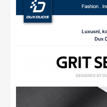
Luxusní, k
Dux D