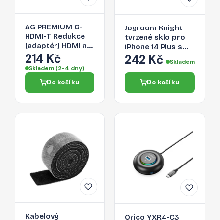
AG PREMIUM C-
Joyroom Knight
HDMI-T Redukce
tvrzené sklo pro
(adaptér) HDMI na
iPhone 14 Plus s
USB-C 3.1, délka
214 Kč
aplikátorem,
242 Kč
Skladem
17cm, bílo-stříbrná
průhledné (JR-H11)
Skladem (2-4 dny)
Do košíku
Do košíku
Kabelový
Orico YXR4-C3