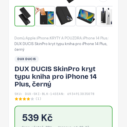
pro
iPhone
14
Plus,
černý
Domů
Apple
iPhone
KRYTY A POUZDRA
iPhone 14 Plus
/
/
/
/
/
DUX DUCIS SkinPro kryt typu kniha pro iPhone 14 Plus,
černý
DUX DUCIS
DUX DUCIS SkinPro kryt
typu kniha pro iPhone 14
Plus, černý
SKU: DUX-SKI-BLK-14S
EAN: 6934913035078
(1)
539 Kč