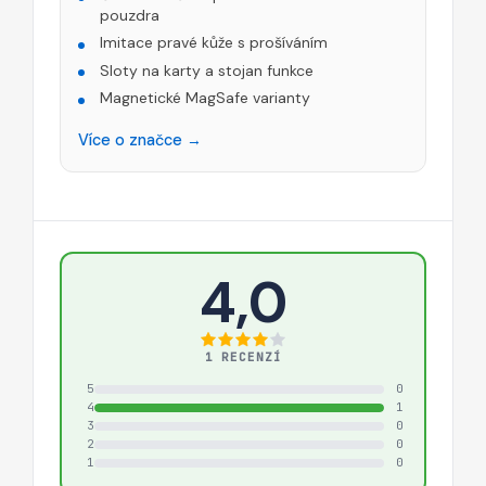
pouzdra
Imitace pravé kůže s prošíváním
Sloty na karty a stojan funkce
Magnetické MagSafe varianty
Více o značce →
4,0
1 RECENZÍ
5
0
4
1
3
0
2
0
1
0