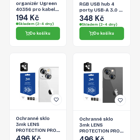
organizér Ugreen
RGB USB hub 4
40356 pro kabely
porty USB-A 3.0 s
- černá
194 Kč
audio/mikrofonním
348 Kč
portem 0,3 m –
Skladem (2-4 dny)
Skladem (2-4 dny)
černý
Do košíku
Do košíku
Ochranné sklo
Ochranné sklo
3mk LENS
3mk LENS
PROTECTION PRO
PROTECTION PRO
pro iPhone 14 Plus
496 Kč
pro iPhone 14 Plus
496 Kč