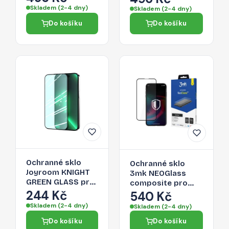
- stříbrná
- šedá
Skladem (2-4 dny)
Skladem (2-4 dny)
Do košíku
Do košíku
Ochranné sklo
Ochranné sklo
Joyroom KNIGHT
3mk NEOGlass
GREEN GLASS pro
composite pro
iPhone 14 Plus -
244 Kč
iPhone 14 Plus -
540 Kč
zelená
transparentní
Skladem (2-4 dny)
Skladem (2-4 dny)
Do košíku
Do košíku