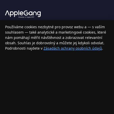
Váš specializovaný obchod s Apple produkty, příslušenstvím a
Používáme cookies nezbytné pro provoz webu a — s vaším
elektronikou. Nakupujte bezpečně a s jistotou.
souhlasem — také analytické a marketingové cookies, které
nám pomáhají měřit návštěvnost a zobrazovat relevantní
INFORMACE
obsah. Souhlas je dobrovolný a můžete jej kdykoli odvolat.
Podrobnosti najdete v
Zásadách ochrany osobních údajů
.
Doprava a doručení
Způsoby platby
Obchodní podmínky
Ochrana osobních údajů
Vrácení zboží a reklamace
KONTAKT
eshop@applegang.cz
Po–Pá: 9:00–18:00