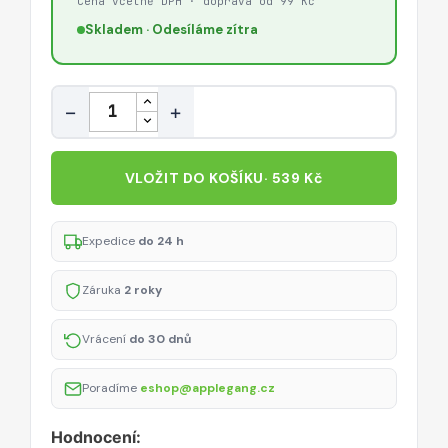
Cena včetně DPH · doprava od 99 Kč
Skladem · Odesíláme zítra
Množství
−
+
VLOŽIT DO KOŠÍKU
· 539 Kč
Expedice
do 24 h
Záruka
2 roky
Vrácení
do 30 dnů
Poradíme
eshop@applegang.cz
Hodnocení: