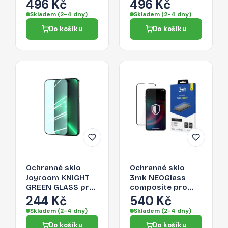
pro iPhone 14 Plus
pro iPhone 14 Plus
496 Kč
496 Kč
- stříbrná
- šedá
Skladem (2-4 dny)
Skladem (2-4 dny)
Do košíku
Do košíku
Ochranné sklo
Ochranné sklo
Joyroom KNIGHT
3mk NEOGlass
GREEN GLASS pro
composite pro
iPhone 14 Plus -
iPhone 14 Plus -
244 Kč
540 Kč
zelená
transparentní
Skladem (2-4 dny)
Skladem (2-4 dny)
Do košíku
Do košíku