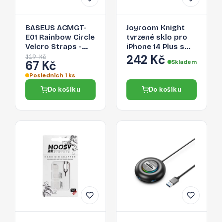
BASEUS ACMGT-
Joyroom Knight
E01 Rainbow Circle
tvrzené sklo pro
Velcro Straps -
iPhone 14 Plus s
páska na suchý zip
aplikátorem,
242 Kč
119 Kč
67 Kč
Skladem
pro organizaci
průhledné (JR-H11)
kabelů, 1m, černá
Posledních 1 ks
Do košíku
Do košíku