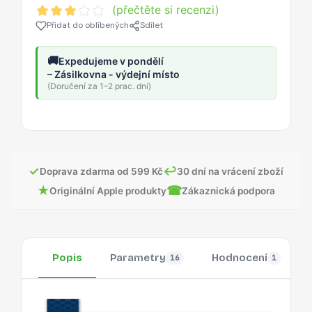
(přečtěte si recenzi)
Přidat do oblíbených
Sdílet
🚚
Expedujeme v pondělí
– Zásilkovna - výdejní místo
(Doručení za 1–2 prac. dní)
✓
↩
Doprava zdarma od 599 Kč
30 dní na vrácení zboží
★
☎
Originální Apple produkty
Zákaznická podpora
Popis
Parametry
Hodnocení
16
1