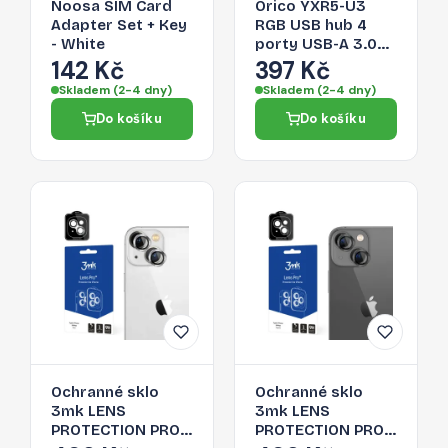
Noosa SIM Card
Orico YXR5-U3
Adapter Set + Key
RGB USB hub 4
- White
porty USB-A 3.0
se čtečkou SD a
142 Kč
397 Kč
microSD karet 0,3
Skladem (2-4 dny)
Skladem (2-4 dny)
m – černý
Do košíku
Do košíku
Ochranné sklo
Ochranné sklo
3mk LENS
3mk LENS
PROTECTION PRO
PROTECTION PRO