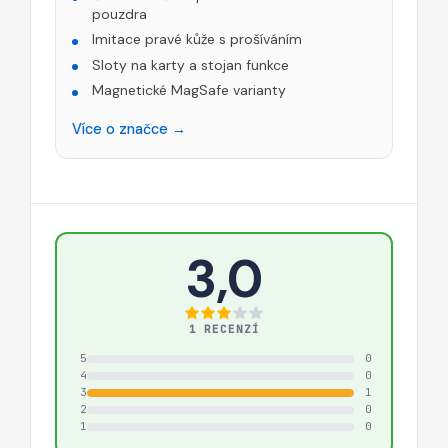
pouzdra
Imitace pravé kůže s prošíváním
Sloty na karty a stojan funkce
Magnetické MagSafe varianty
Více o značce →
3,0
1 RECENZÍ
5
0
4
0
3
1
2
0
1
0