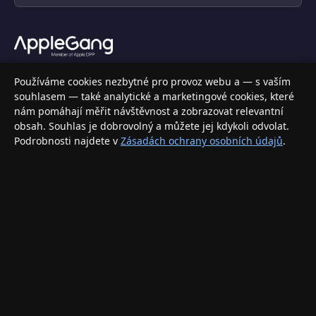
Váš specializovaný obchod s Apple produkty, příslušenstvím a
Používáme cookies nezbytné pro provoz webu a — s vaším
elektronikou. Nakupujte bezpečně a s jistotou.
souhlasem — také analytické a marketingové cookies, které
nám pomáhají měřit návštěvnost a zobrazovat relevantní
INFORMACE
obsah. Souhlas je dobrovolný a můžete jej kdykoli odvolat.
Podrobnosti najdete v
Zásadách ochrany osobních údajů
.
Doprava a doručení
Způsoby platby
Obchodní podmínky
Ochrana osobních údajů
Vrácení zboží a reklamace
KONTAKT
eshop@applegang.cz
Po–Pá: 9:00–18:00