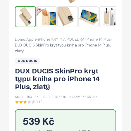
pro
iPhone
14
Plus,
zlatý
Domů
Apple
iPhone
KRYTY A POUZDRA
iPhone 14 Plus
/
/
/
/
/
DUX DUCIS SkinPro kryt typu kniha pro iPhone 14 Plus,
zlatý
DUX DUCIS
DUX DUCIS SkinPro kryt
typu kniha pro iPhone 14
Plus, zlatý
SKU: DUX-SKI-GLD-14S
EAN: 6934913035108
(1)
539 Kč