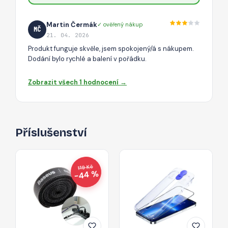
Martin Čermák
✓ ověřený nákup
MČ
21. 04. 2026
Produkt funguje skvěle, jsem spokojený/á s nákupem.
Dodání bylo rychlé a balení v pořádku.
Zobrazit všech 1 hodnocení →
Příslušenství
119 Kč
−44 %