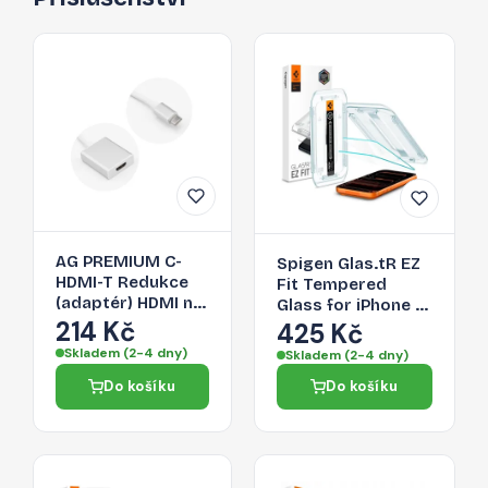
AG PREMIUM C-
Spigen Glas.tR EZ
HDMI-T Redukce
Fit Tempered
(adaptér) HDMI na
Glass for iPhone 16
USB-C 3.1, délka
214 Kč
Pro Max / 17 Pro
425 Kč
17cm, bílo-stříbrná
Max - 2 pcs.
Skladem (2-4 dny)
Skladem (2-4 dny)
Do košíku
Do košíku