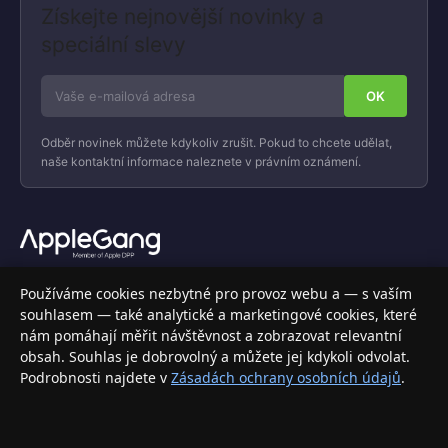
Získejte nejnovější novinky a
speciální slevy
Odběr novinek můžete kdykoliv zrušit. Pokud to chcete udělat,
naše kontaktní informace naleznete v právním oznámení.
Váš specializovaný obchod s Apple produkty, příslušenstvím a
Používáme cookies nezbytné pro provoz webu a — s vaším
elektronikou. Nakupujte bezpečně a s jistotou.
souhlasem — také analytické a marketingové cookies, které
nám pomáhají měřit návštěvnost a zobrazovat relevantní
INFORMACE
obsah. Souhlas je dobrovolný a můžete jej kdykoli odvolat.
Podrobnosti najdete v
Zásadách ochrany osobních údajů
.
Doprava a doručení
Způsoby platby
Obchodní podmínky