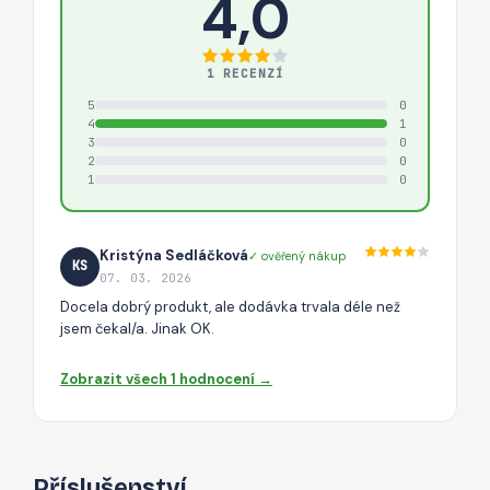
4,0
1 RECENZÍ
5
0
4
1
3
0
2
0
1
0
Kristýna Sedláčková
✓ ověřený nákup
KS
07. 03. 2026
Docela dobrý produkt, ale dodávka trvala déle než
jsem čekal/a. Jinak OK.
Zobrazit všech 1 hodnocení →
Příslušenství