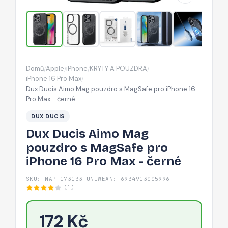
MagSafe
pro
iPhone
16
Pro
Domů
Apple
iPhone
KRYTY A POUZDRA
/
/
/
/
Max
iPhone 16 Pro Max
/
-
Dux Ducis Aimo Mag pouzdro s MagSafe pro iPhone 16
Pro Max - černé
černé
DUX DUCIS
Dux Ducis Aimo Mag
pouzdro s MagSafe pro
iPhone 16 Pro Max - černé
SKU: NAP_173133-UNIW
EAN: 6934913005996
(1)
172 Kč