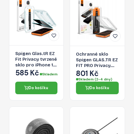
Spigen Glas.tR EZ
Ochranné sklo
Fit Privacy tvrzené
Spigen GLAS.TR EZ
sklo pro iPhone 16
FIT PRO Privacy
Pro Max / 17 Pro
585 Kč
pro iPhone 16 Pro
801 Kč
Skladem
Max – 2 ks
Max / 17 Pro Max -
Skladem (2-4 dny)
privacy (soukromí)
Do košíku
Do košíku