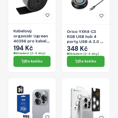
Kabelový
Orico YXR4-C3
organizér Ugreen
RGB USB hub 4
40356 pro kabely
porty USB-A 3.0 s
- černá
194 Kč
audio/mikrofonním
348 Kč
portem 0,3 m –
Skladem (2-4 dny)
Skladem (2-4 dny)
černý
Do košíku
Do košíku