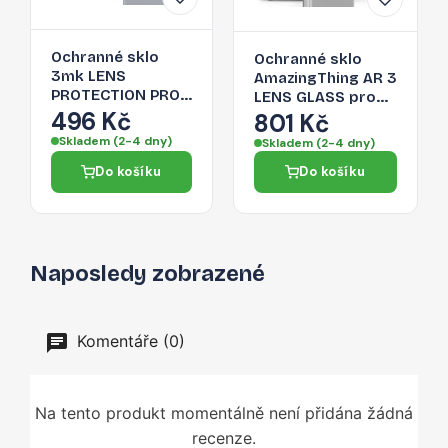
Ochranné sklo
Ochranné sklo
3mk LENS
AmazingThing AR 3
PROTECTION PRO
LENS GLASS pro
Camera Cover pro
496 Kč
iPhone 16 Pro Max
801 Kč
iPhone 16 Pro Max
- transparentní
Skladem (2-4 dny)
Skladem (2-4 dny)
- čirá
Do košíku
Do košíku
Naposledy zobrazené
Komentáře (0)
Na tento produkt momentálně není přidána žádná
recenze.