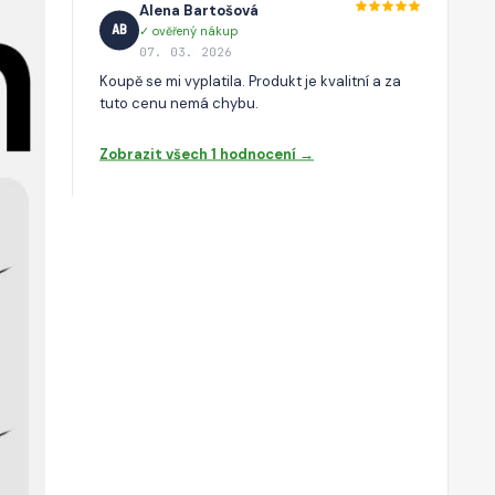
Alena Bartošová
AB
✓ ověřený nákup
07. 03. 2026
Koupě se mi vyplatila. Produkt je kvalitní a za
tuto cenu nemá chybu.
Zobrazit všech 1 hodnocení →