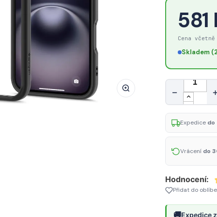
Pouzdro
581
Spigen
Ultra
Cena včetně
Hybrid
Skladem (2
pro
iPhone
16
Množství
−
-
matná
černá
Expedice
do 
Vrácení
do 3
Hodnocení:
Přidat do oblíb
🚚
Expedice z