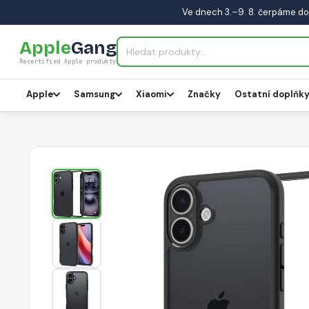
Ve dnech 3.–9. 8. čerpáme do
Apple
Gang
Recertified Apple produkty
Apple
Samsung
Xiaomi
Značky
Ostatní doplňk