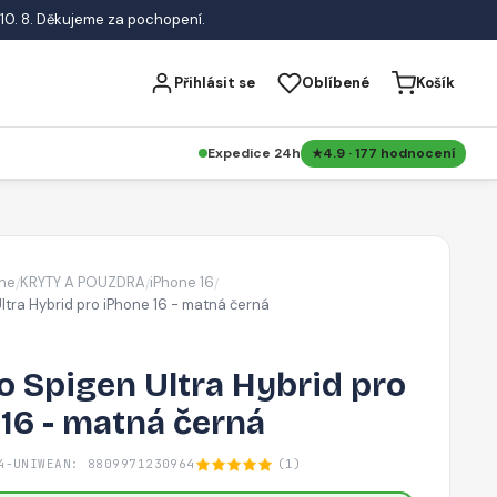
10. 8. Děkujeme za pochopení.
Přihlásit se
Oblíbené
Košík
Expedice 24h
4.9 · 177 hodnocení
ne
KRYTY A POUZDRA
iPhone 16
/
/
/
ltra Hybrid pro iPhone 16 - matná černá
 Spigen Ultra Hybrid pro
16 - matná černá
4-UNIW
EAN: 8809971230964
(1)