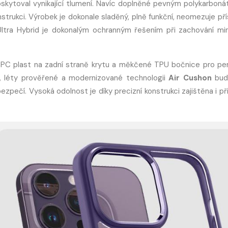
oskytoval vynikající tlumení. Navíc doplněné pevným polykarbon
trukci. Výrobek je dokonale sladěný, plně funkční, neomezuje pří
Ultra Hybrid je dokonalým ochranným řešením při zachování min
PC plast na zadní straně krytu a měkčené TPU bočnice pro per
álů, léty prověřené a modernizované technologii
Air Cushon
bud
zpečí. Vysoká odolnost je díky precizní konstrukci zajištěna i při