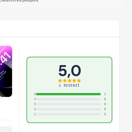
5,0
1 RECENZÍ
5
1
4
0
3
0
2
0
1
0