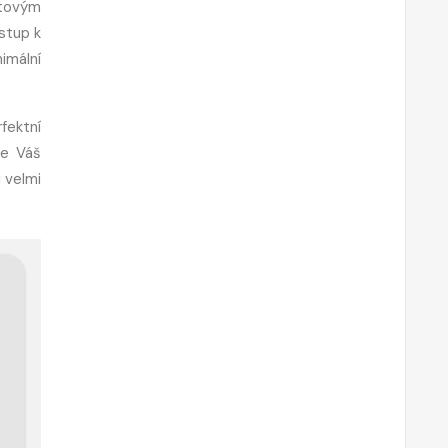
átovým
stup k
imální
fektní
e Váš
 velmi