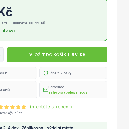
 Kč
 DPH · doprava od 99 Kč
-4 dny)
+
VLOŽIT DO KOŠÍKU
· 581 Kč
24 h
Záruka
2 roky
Poradíme
0 dnů
eshop@applegang.cz
(přečtěte si recenzi)
ených
Sdílet
a 2–4 dny
– Zásilkovna - výdejní místo