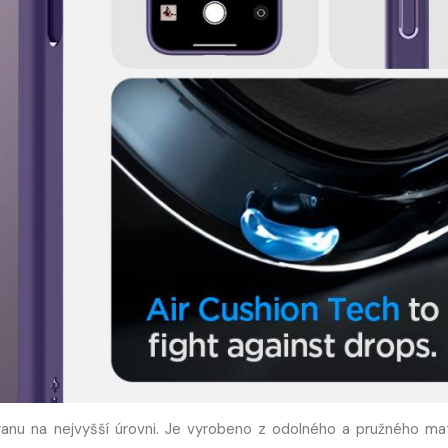
ranu na nejvyšší úrovni. Je vyrobeno z odolného a pružného mat