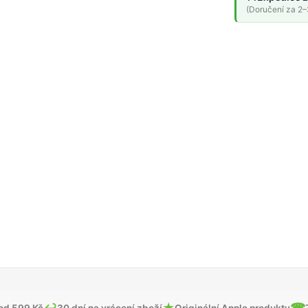
(Doručení za 2–3
↩
★
☎
od 599 Kč
30 dní na vrácení zboží
Originální Apple produkty