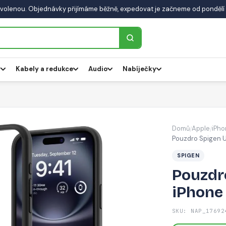
volenou. Objednávky přijímáme běžně, expedovat je začneme od pondělí 
y
Kabely a redukce
Audio
Nabíječky
Domů
Apple
iPho
/
/
Pouzdro Spigen U
SPIGEN
Pouzdro
iPhone 
SKU: NAP_17692