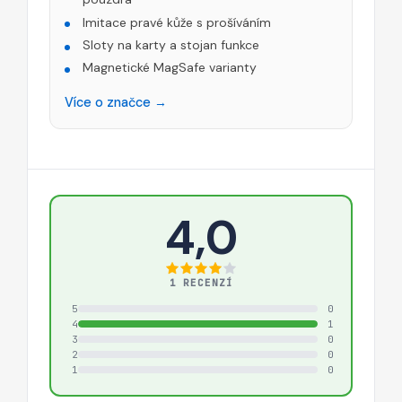
Imitace pravé kůže s prošíváním
Sloty na karty a stojan funkce
Magnetické MagSafe varianty
Více o značce →
4,0
1 RECENZÍ
5
0
4
1
3
0
2
0
1
0