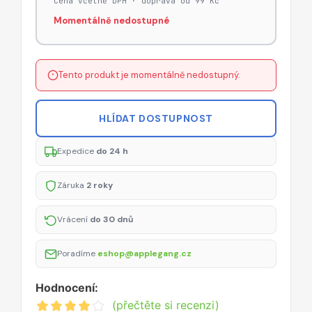
Cena včetně DPH · doprava od 99 Kč
Momentálně nedostupné
Tento produkt je momentálně nedostupný.
HLÍDAT DOSTUPNOST
Expedice
do 24 h
Záruka
2 roky
Vrácení
do 30 dnů
Poradíme
eshop@applegang.cz
Hodnocení:
(přečtěte si recenzi)