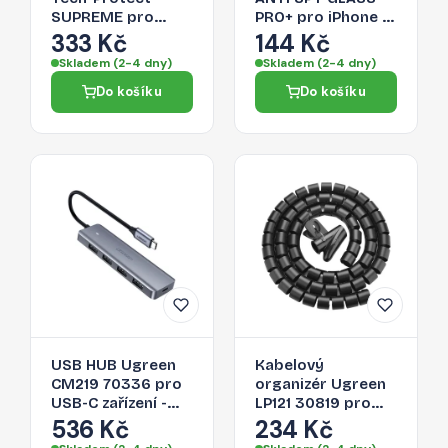
SUPREME pro
PRO+ pro iPhone 16
iPhone 16 -
- privacy (2 pack)
333 Kč
144 Kč
transparent (3 ks.)
Skladem (2-4 dny)
Skladem (2-4 dny)
Do košíku
Do košíku
USB HUB Ugreen
Kabelový
CM219 70336 pro
organizér Ugreen
USB-C zařízení -
LP121 30819 pro
šedá
kabely - černá
536 Kč
234 Kč