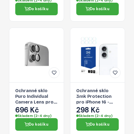
Skladem (2-4 dny)
Skladem (2-4 dny)
Do košíku
Do košíku
Ochranné sklo
Ochranné sklo
Puro Individual
3mk Protection
Camera Lens pro
pro iPhone 16 -
iPhone 16 / iPhone
lens protection
696 Kč
298 Kč
16 Plus - průhledné
(kamera)
Skladem (2-4 dny)
Skladem (2-4 dny)
Do košíku
Do košíku