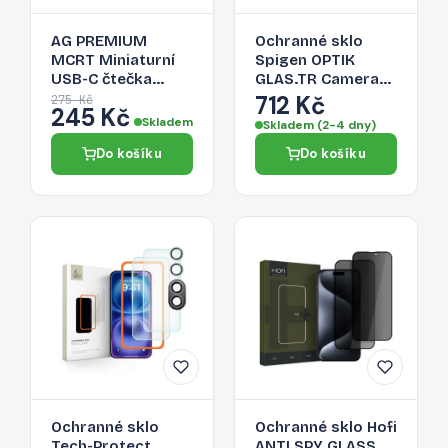
AG PREMIUM
Ochranné sklo
MCRT Miniaturní
Spigen OPTIK
USB-C čtečka
GLAS.TR Camera
Micro SD karet,
Protector 2-PACK
712 Kč
275 Kč
245 Kč
zlatá
pro iPhone 16 -
Skladem
Skladem (2-4 dny)
černá
Do košíku
Do košíku
Ochranné sklo
Ochranné sklo Hofi
Tech-Protect
ANTI SPY GLASS