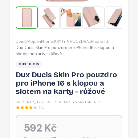
iPhone
16
s
klopou
a
Domů
Apple
iPhone
KRYTY A POUZDRA
iPhone 16
/
/
/
/
/
slotem
Dux Ducis Skin Pro pouzdro pro iPhone 16 s klopou a
na
slotem na karty - růžové
karty
DUX DUCIS
-
Dux Ducis Skin Pro pouzdro
růžové
pro iPhone 16 s klopou a
slotem na karty - růžové
SKU: NAP_173156-UNIW
EAN: 6934913004135
(1)
592 Kč