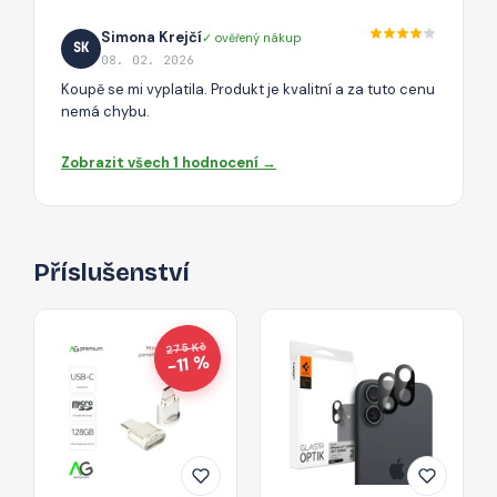
Simona Krejčí
✓ ověřený nákup
SK
08. 02. 2026
Koupě se mi vyplatila. Produkt je kvalitní a za tuto cenu
nemá chybu.
Zobrazit všech 1 hodnocení →
Příslušenství
275 Kč
−11 %