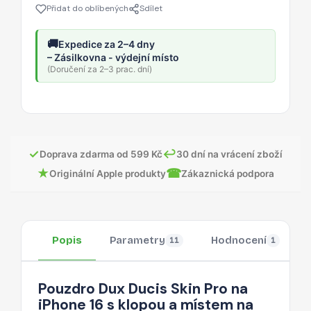
Přidat do oblíbených
Sdílet
🚚
Expedice za 2–4 dny
– Zásilkovna - výdejní místo
(Doručení za 2–3 prac. dní)
✓
↩
Doprava zdarma od 599 Kč
30 dní na vrácení zboží
★
☎
Originální Apple produkty
Zákaznická podpora
Popis
Parametry
Hodnocení
11
1
Pouzdro Dux Ducis Skin Pro na
iPhone 16 s klopou a místem na