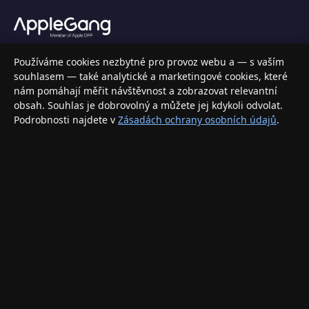
Váš specializovaný obchod s Apple produkty, příslušenstvím a
Používáme cookies nezbytné pro provoz webu a — s vaším
elektronikou. Nakupujte bezpečně a s jistotou.
souhlasem — také analytické a marketingové cookies, které
nám pomáhají měřit návštěvnost a zobrazovat relevantní
INFORMACE
obsah. Souhlas je dobrovolný a můžete jej kdykoli odvolat.
Podrobnosti najdete v
Zásadách ochrany osobních údajů
.
Doprava a doručení
Způsoby platby
Obchodní podmínky
Ochrana osobních údajů
Vrácení zboží a reklamace
KONTAKT
eshop@applegang.cz
Po–Pá: 9:00–18:00
Napište nám