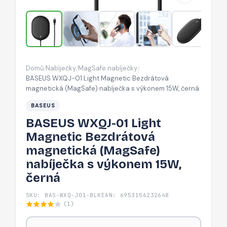
magnetická
(MagSafe)
nabíječka
s
výkonem
Domů
Nabíječky
MagSafe nabíječky
/
/
/
15W,
BASEUS WXQJ-01 Light Magnetic Bezdrátová
černá
magnetická (MagSafe) nabíječka s výkonem 15W, černá
BASEUS
BASEUS WXQJ-01 Light
Magnetic Bezdrátová
magnetická (MagSafe)
nabíječka s výkonem 15W,
černá
SKU: BAS-WXQ-J01-BLK
EAN: 6953156232648
(1)