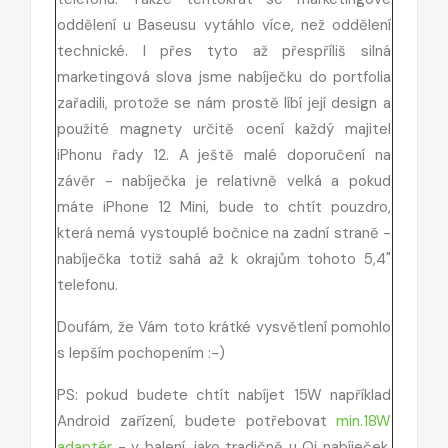
oddělení u Baseusu vytáhlo více, než oddělení
technické. I přes tyto až přespříliš silná
marketingová slova jsme nabíječku do portfolia
zařadili, protože se nám prostě líbí její design a
použité magnety určitě ocení každý majitel
iPhonu řady 12. A ještě malé doporučení na
závěr - nabíječka je relativně velká a pokud
máte iPhone 12 Mini, bude to chtít pouzdro,
která nemá vystouplé bočnice na zadní straně -
nabíječka totiž sahá až k okrajům tohoto 5,4"
telefonu.
Doufám, že Vám toto krátké vysvětlení pomohlo
s lepším pochopením :-)
PS: pokud budete chtít nabíjet 15W například
Android zařízení, budete potřebovat
min.18W
adaptér
- v balení, jako tradičně u Qi nabíječek,