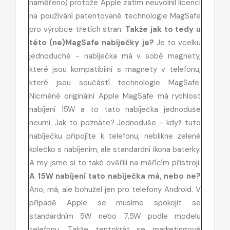
naměřeno) protože Apple zatím neuvolnil licenci
na používání patentované technologie MagSafe
pro výrobce třetích stran.
Takže jak to tedy u
této (ne)MagSafe nabíječky je?
Je to vcelku
jednoduché - nabíječka má v sobě magnety,
které jsou kompatibilní s magnety v telefonu,
které jsou součástí technologie MagSafe.
Nicméně originální Apple MagSafe má rychlost
nabíjení 15W a to tato nabíječka jednoduše
neumí. Jak to poznáte? Jednoduše - když tuto
nabíječku připojíte k telefonu, neblikne zelené
kolečko s nabíjením, ale standardní ikona baterky.
A my jsme si to také ověřili na měřícím přístroji.
A 15W nabíjení tato nabíječka má, nebo ne?
Ano, má, ale bohužel jen pro telefony Android. V
případě Apple se musíme spokojit se
standardním 5W nebo 7,5W podle modelu
telefonu. Takže tentokrát se marketingové