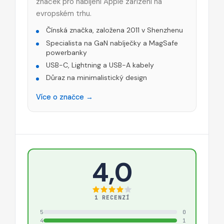
značek pro nabíjení Apple zařízení na
evropském trhu.
Čínská značka, založena 2011 v Shenzhenu
Specialista na GaN nabíječky a MagSafe
powerbanky
USB-C, Lightning a USB-A kabely
Důraz na minimalistický design
Více o značce →
4,0
1 RECENZÍ
5
0
4
1