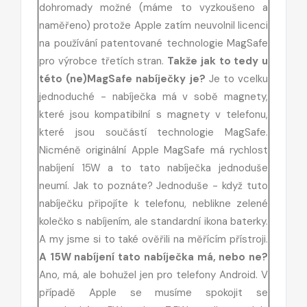
dohromady možné (máme to vyzkoušeno a
naměřeno) protože Apple zatím neuvolnil licenci
na používání patentované technologie MagSafe
pro výrobce třetích stran.
Takže jak to tedy u
této (ne)MagSafe nabíječky je?
Je to vcelku
jednoduché - nabíječka má v sobě magnety,
které jsou kompatibilní s magnety v telefonu,
které jsou součástí technologie MagSafe.
Nicméně originální Apple MagSafe má rychlost
nabíjení 15W a to tato nabíječka jednoduše
neumí. Jak to poznáte? Jednoduše - když tuto
nabíječku připojíte k telefonu, neblikne zelené
kolečko s nabíjením, ale standardní ikona baterky.
A my jsme si to také ověřili na měřícím přístroji.
A 15W nabíjení tato nabíječka má, nebo ne?
Ano, má, ale bohužel jen pro telefony Android. V
případě Apple se musíme spokojit se