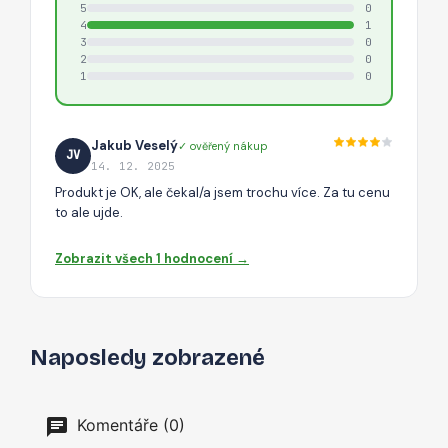
5
0
4
1
3
0
2
0
1
0
Jakub Veselý
✓ ověřený nákup
JV
14. 12. 2025
Produkt je OK, ale čekal/a jsem trochu více. Za tu cenu
to ale ujde.
Zobrazit všech 1 hodnocení →
Naposledy zobrazené
Komentáře (0)