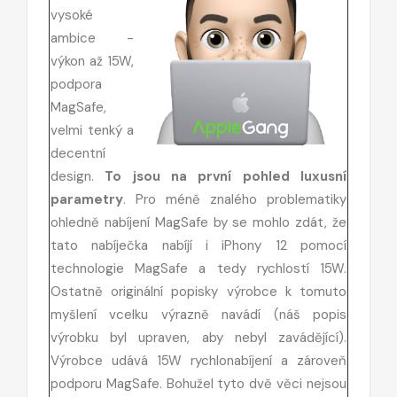
vysoké
ambice -
výkon až 15W,
podpora
MagSafe,
velmi tenký a
decentní
design.
To jsou na první pohled luxusní
parametry
. Pro méně znalého problematiky
ohledně nabíjení MagSafe by se mohlo zdát, že
tato nabíječka nabíjí i iPhony 12 pomocí
technologie MagSafe a tedy rychlostí 15W.
Ostatně originální popisky výrobce k tomuto
myšlení vcelku výrazně navádí (náš popis
výrobku byl upraven, aby nebyl zavádějící).
Výrobce udává 15W rychlonabíjení a zároveň
podporu MagSafe. Bohužel tyto dvě věci nejsou