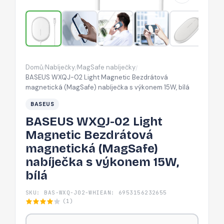
magnetická
(MagSafe)
nabíječka
s
výkonem
Domů
Nabíječky
MagSafe nabíječky
/
/
/
15W,
BASEUS WXQJ-02 Light Magnetic Bezdrátová
bílá
magnetická (MagSafe) nabíječka s výkonem 15W, bílá
BASEUS
BASEUS WXQJ-02 Light
Magnetic Bezdrátová
magnetická (MagSafe)
nabíječka s výkonem 15W,
bílá
SKU: BAS-WXQ-J02-WHI
EAN: 6953156232655
(1)