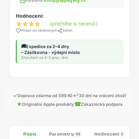
Poradíme
eshop@applegang.cz
Hodnocení:
(přečtěte si recenzi)
Přidat do oblíbených
Sdílet
🚚
Expedice za 2–4 dny
– Zásilkovna - výdejní místo
(Doručení za 2–3 prac. dní)
✓
↩
Doprava zdarma od 599 Kč
30 dní na vrácení zboží
★
☎
Originální Apple produkty
Zákaznická podpora
Popis
Parametry
Hodnocení
42
1