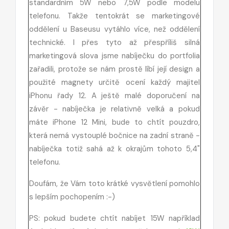
standardním 5W nebo 7,5W podle modelu
telefonu. Takže tentokrát se marketingové
oddělení u Baseusu vytáhlo více, než oddělení
technické. I přes tyto až přespříliš silná
marketingová slova jsme nabíječku do portfolia
zařadili, protože se nám prostě líbí její design a
použité magnety určitě ocení každý majitel
iPhonu řady 12. A ještě malé doporučení na
závěr - nabíječka je relativně velká a pokud
máte iPhone 12 Mini, bude to chtít pouzdro,
která nemá vystouplé bočnice na zadní straně -
nabíječka totiž sahá až k okrajům tohoto 5,4"
telefonu.
Doufám, že Vám toto krátké vysvětlení pomohlo
s lepším pochopením :-)
PS: pokud budete chtít nabíjet 15W například