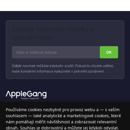
Získejte nejnovější novinky a
speciální slevy
Odběr novinek můžete kdykoliv zrušit. Pokud to chcete udělat,
naše kontaktní informace naleznete v právním oznámení.
Váš specializovaný obchod s Apple produkty, příslušenstvím a
Používáme cookies nezbytné pro provoz webu a — s vaším
elektronikou. Nakupujte bezpečně a s jistotou.
souhlasem — také analytické a marketingové cookies, které
nám pomáhají měřit návštěvnost a zobrazovat relevantní
INFORMACE
obsah. Souhlas je dobrovolný a můžete jej kdykoli odvolat.