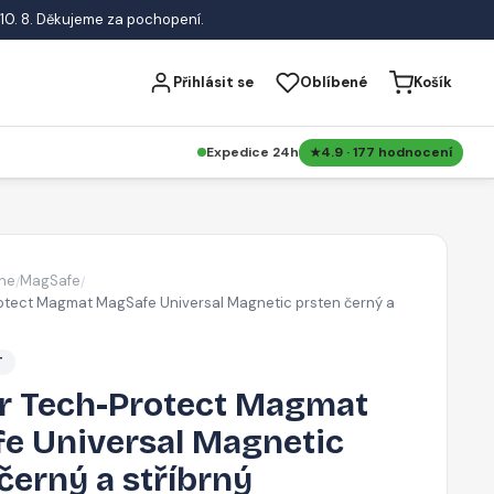
10. 8. Děkujeme za pochopení.
Přihlásit se
Oblíbené
Košík
Expedice 24h
4.9 · 177 hodnocení
ne
MagSafe
/
/
otect Magmat MagSafe Universal Magnetic prsten černý a
T
r Tech-Protect Magmat
e Universal Magnetic
černý a stříbrný