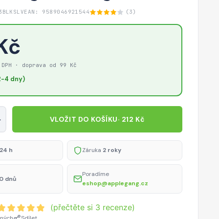
3BLKSLV
EAN: 9589046921544
(3)
 Kč
 DPH · doprava od 99 Kč
-4 dny)
+
VLOŽIT DO KOŠÍKU
· 212 Kč
24 h
Záruka
2 roky
Poradíme
0 dnů
eshop@applegang.cz
(přečtěte si 3 recenze)
ených
Sdílet