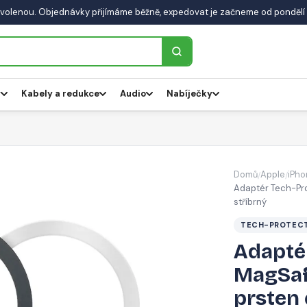
volenou. Objednávky přijímáme běžně, expedovat je začneme od pondělí 
y
Kabely a redukce
Audio
Nabíječky
Domů
Apple
iPho
/
/
Adaptér Tech-Pr
stříbrný
TECH-PROTEC
Adapté
MagSaf
prsten 