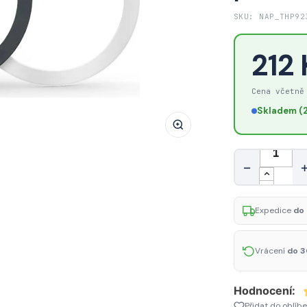
Adaptér
SKU: NAP_THP92
Tech-
Protect
212
Magmat
MagSafe
Cena včetně
Universal
Skladem (2
Magnetic
prsten
černý
Množství
a
−
stříbrný
Expedice
do 
Vrácení
do 3
Hodnocení:
Přidat do oblíb