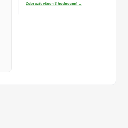
ů
Zobrazit všech 3 hodnocení →
.