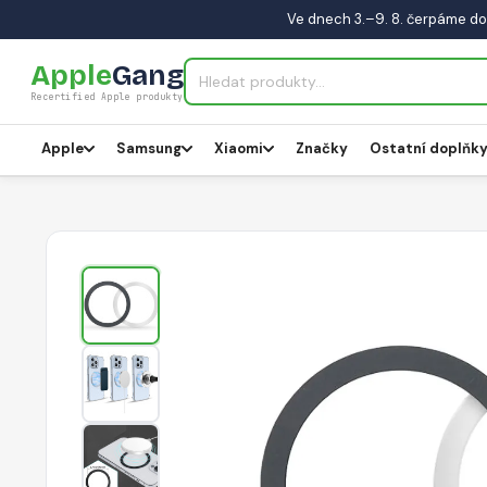
Ve dnech 3.–9. 8. čerpáme do
Apple
Gang
Recertified Apple produkty
Apple
Samsung
Xiaomi
Značky
Ostatní doplňk