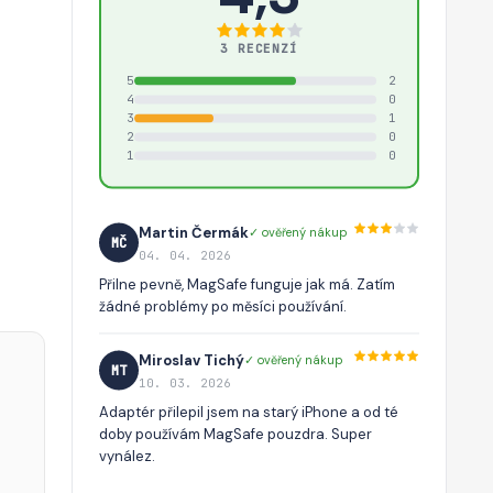
3 RECENZÍ
5
2
4
0
3
1
2
0
1
0
Martin Čermák
✓ ověřený nákup
MČ
04. 04. 2026
Přilne pevně, MagSafe funguje jak má. Zatím
žádné problémy po měsíci používání.
Miroslav Tichý
✓ ověřený nákup
MT
10. 03. 2026
Adaptér přilepil jsem na starý iPhone a od té
doby používám MagSafe pouzdra. Super
vynález.