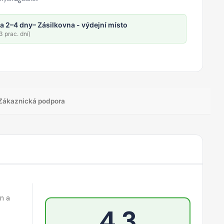
a 2–4 dny
– Zásilkovna - výdejní místo
 prac. dní)
Zákaznická podpora
n a
4,3