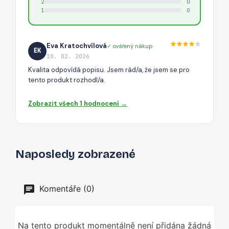
2
0
1
0
Eva Kratochvílová
✓ ověřený nákup
EK
10. 02. 2026
Kvalita odpovídá popisu. Jsem rád/a, že jsem se pro
tento produkt rozhodl/a.
Zobrazit všech 1 hodnocení →
Naposledy zobrazené
Komentáře (0)
Na tento produkt momentálně není přidána žádná