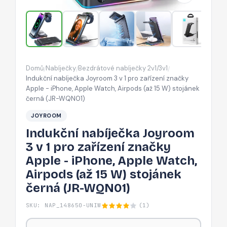
pro
zařízení
značky
Apple
-
Domů
Nabíječky
Bezdrátové nabíječky 2v1/3v1
/
/
/
iPhone,
Indukční nabíječka Joyroom 3 v 1 pro zařízení značky
Apple
Apple - iPhone, Apple Watch, Airpods (až 15 W) stojánek
černá (JR-WQN01)
Watch,
Airpods
JOYROOM
(až
Indukční nabíječka Joyroom
15
3 v 1 pro zařízení značky
W)
Apple - iPhone, Apple Watch,
stojánek
Airpods (až 15 W) stojánek
černá
černá (JR-WQN01)
(JR-
WQN01)
SKU: NAP_148650-UNIW
(1)