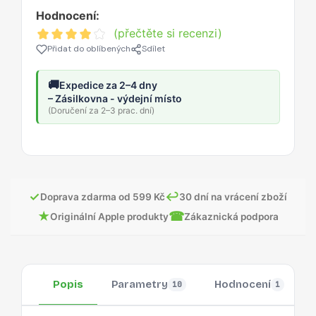
Hodnocení:
(přečtěte si recenzi)
Přidat do oblíbených
Sdílet
🚚
Expedice za 2–4 dny
– Zásilkovna - výdejní místo
(Doručení za 2–3 prac. dní)
✓
↩
Doprava zdarma od 599 Kč
30 dní na vrácení zboží
★
☎
Originální Apple produkty
Zákaznická podpora
Popis
Parametry
Hodnocení
10
1