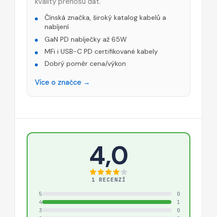
kvality přenosu dat.
Čínská značka, široký katalog kabelů a
nabíjení
GaN PD nabíječky až 65W
MFi i USB-C PD certifikované kabely
Dobrý poměr cena/výkon
Více o značce →
4,0
1 RECENZÍ
5
0
4
1
3
0