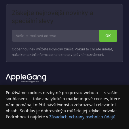
Získejte nejnovější novinky a
speciální slevy
Odběr novinek můžete kdykoliv zrušit. Pokud to chcete udělat,
naše kontaktní informace naleznete v právním oznámení.
Váš specializovaný obchod s Apple produkty, příslušenstvím a
Používáme cookies nezbytné pro provoz webu a — s vaším
elektronikou. Nakupujte bezpečně a s jistotou.
souhlasem — také analytické a marketingové cookies, které
nám pomáhají měřit návštěvnost a zobrazovat relevantní
INFORMACE
obsah. Souhlas je dobrovolný a můžete jej kdykoli odvolat.
Podrobnosti najdete v
Zásadách ochrany osobních údajů
.
Doprava a doručení
Způsoby platby