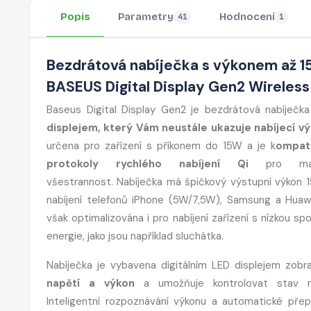
Popis
Parametry
Hodnocení
41
1
Bezdrátová nabíječka s výkonem až 1
BASEUS Digital Display Gen2 Wireless
Baseus Digital Display Gen2 je bezdrátová nabíječk
displejem, který Vám neustále ukazuje nabíjecí v
určena pro zařízení s příkonem do 15W a je k
ompati
protokoly rychlého nabíjení Qi
pro maxi
všestrannost. Nabíječka má špičkový výstupní výkon 
nabíjení telefonů iPhone (5W/7,5W), Samsung a Huawe
však optimalizována i pro nabíjení zařízení s nízkou s
energie, jako jsou například sluchátka.
Nabíječka je vybavena digitálním LED displejem zobra
napětí a výkon
a umožňuje kontrolovat stav nab
Inteligentní rozpoznávání výkonu a automatické přep