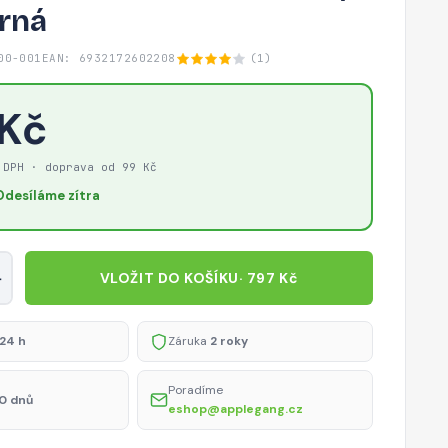
erná
00-001
EAN: 6932172602208
(1)
 Kč
 DPH · doprava od 99 Kč
Odesíláme zítra
+
VLOŽIT DO KOŠÍKU
· 797 Kč
24 h
Záruka
2 roky
Poradíme
0 dnů
eshop@applegang.cz