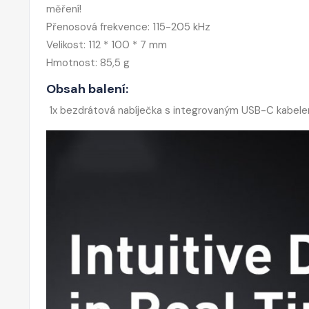
měření!
Přenosová frekvence: 115-205 kHz
Velikost: 112 * 100 * 7 mm
Hmotnost: 85,5 g
Obsah balení:
1x bezdrátová nabíječka s integrovaným USB-C kabel