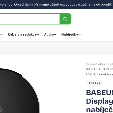
volenou. Objednávky přijímáme běžně, expedovat je začneme od pondělí 
y
Kabely a redukce
Audio
Nabíječky
Domů
Nabíječky
/
/
BASEUS CCED0000
USB-C konektore
BASEUS
BASEUS
Displa
nabíje