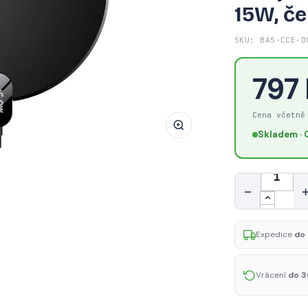
15W, č
BASEUS
CCED000001
SKU: BAS-CCE-D
Digital
Led
797
Display
Gen2
Bezdrátová
Cena včetně
Qi
Skladem · 
nabíječka
s
Množství
USB-
−
C
konektorem,
15W,
Expedice
do 
černá
Vrácení
do 3