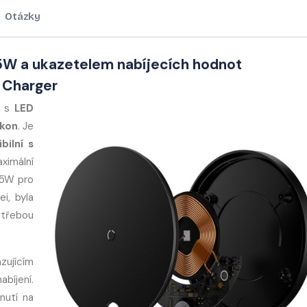
Otázky
5W a ukazetelem nabíjecích hodnot
 Charger
a s
LED
ýkon
. Je
bilní s
mální
15W pro
i, byla
potřebou
zujícím
íjení.
nutí na