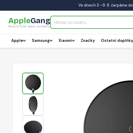
Ve dnech 3.–9. 8. čerpáme do
Apple
Gang
Recertified Apple produkty
Apple
Samsung
Xiaomi
Značky
Ostatní doplňk