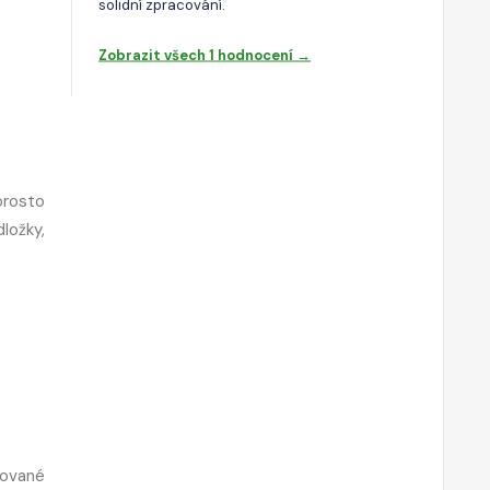
solidní zpracování.
Zobrazit všech 1 hodnocení →
prosto
ložky,
rované