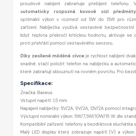
proudové nabíjení zabraňuje přebíjení telefonu. 
a
utomaticky rozpozná kovové cizí předměty
optimální výkon v rozmezí od 5W do 15W pro růz
zařízení. Nabíječka využívá vestavěné bezpečnostní 
když teplota překročí kritickou hodnotu, aktivuje se 
proti přehřátí pomocí vestavěného senzoru.
Díky zesílené měděné cívce
je rychlost nabíjení dva
snadné: stačí položit telefon na nabíječku a automati
které zabraňují sklouznutí na rovném povrchu. Pro bezd
Specifikace:
Značka: Baseus
Vstupní napětí: 1,5 mm
Napájení nabíječky: 5V/2A, 9V/2A, 12V/2A pomocí integ
Výstupní nominální výkon: 5W/7,5W/10W/15 W dle stand
Kompatibilní zařízení: telefony a bezdrátová sluchátka
Malý LED display který zobrazuje napětí (V) a výkon