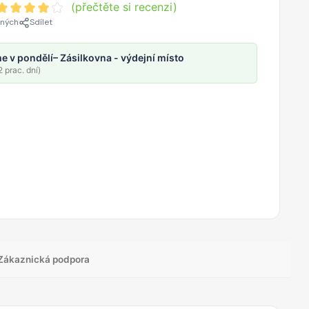
(přečtěte si recenzi)
ených
Sdílet
e v pondělí
– Zásilkovna - výdejní místo
 prac. dní)
Zákaznická podpora