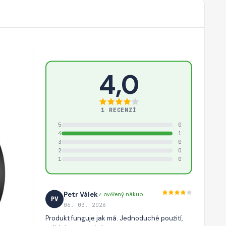
4,0
1 RECENZÍ
5
0
4
1
3
0
2
0
1
0
Petr Válek
✓ ověřený nákup
PV
06. 03. 2026
Produkt funguje jak má. Jednoduché použití,