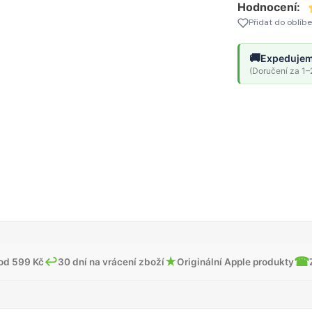
Hodnocení:
Přidat do oblíb
🚚
Expedujem
(Doručení za 1–2
↩
★
☎
od 599 Kč
30 dní na vrácení zboží
Originální Apple produkty