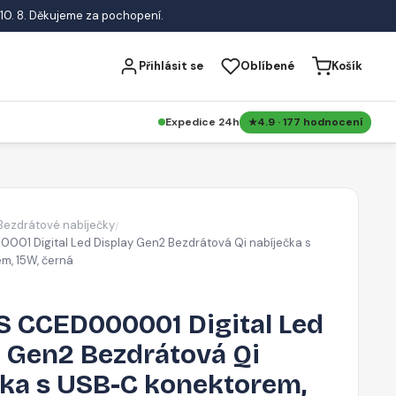
10. 8. Děkujeme za pochopení.
Přihlásit se
Oblíbené
Košík
Expedice 24h
4.9 · 177 hodnocení
Bezdrátové nabíječky
/
01 Digital Led Display Gen2 Bezdrátová Qi nabíječka s
m, 15W, černá
 CCED000001 Digital Led
y Gen2 Bezdrátová Qi
čka s USB-C konektorem,