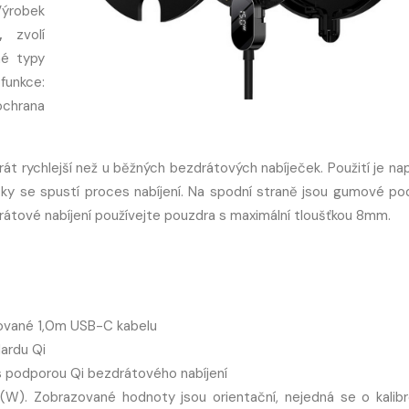
Výrobek
,
zvolí
né typy
funkce:
ochrana
krát rychlejší než u běžných bezdrátových nabíječek. Použití je na
cky se spustí proces nabíjení. Na spodní straně jsou gumové pod
rátové nabíjení používejte pouzdra s maximální tloušťkou 8mm.
rované 1,0m USB-C kabelu
ardu Qi
 s podporou Qi bezdrátového nabíjení
 (W). Zobrazované hodnoty jsou orientační, nejedná se o kalib