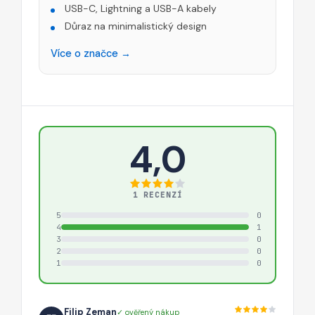
USB-C, Lightning a USB-A kabely
Důraz na minimalistický design
Více o značce →
4,0
1 RECENZÍ
5
0
4
1
3
0
2
0
1
0
Filip Zeman
✓ ověřený nákup