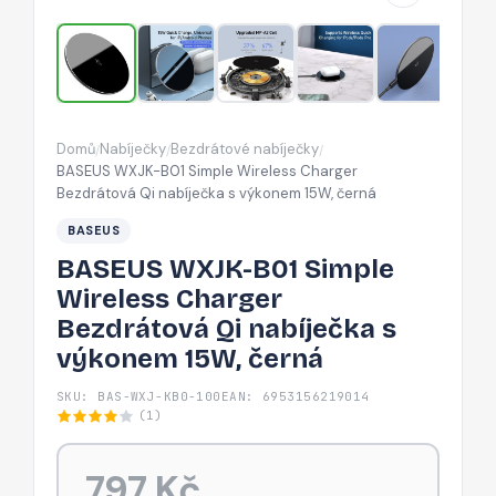
Bezdrátová
Qi
nabíječka
s
výkonem
Domů
Nabíječky
Bezdrátové nabíječky
/
/
/
15W,
BASEUS WXJK-B01 Simple Wireless Charger
černá
Bezdrátová Qi nabíječka s výkonem 15W, černá
BASEUS
BASEUS WXJK-B01 Simple
Wireless Charger
Bezdrátová Qi nabíječka s
výkonem 15W, černá
SKU: BAS-WXJ-KB0-100
EAN: 6953156219014
(1)
797 Kč