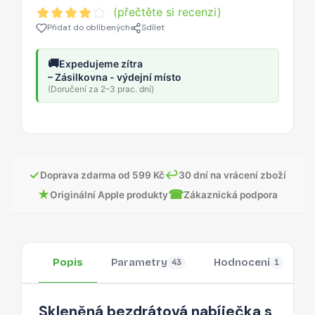
(přečtěte si recenzi)
Přidat do oblíbených
Sdílet
🚚
Expedujeme zítra
– Zásilkovna - výdejní místo
(Doručení za 2–3 prac. dní)
✓
↩
Doprava zdarma od 599 Kč
30 dní na vrácení zboží
★
☎
Originální Apple produkty
Zákaznická podpora
Popis
Parametry
Hodnocení
43
1
Skleněná bezdrátová nabíječka s