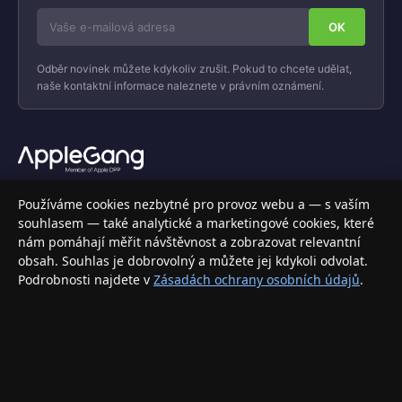
Odběr novinek můžete kdykoliv zrušit. Pokud to chcete udělat,
naše kontaktní informace naleznete v právním oznámení.
Váš specializovaný obchod s Apple produkty, příslušenstvím a
Používáme cookies nezbytné pro provoz webu a — s vaším
elektronikou. Nakupujte bezpečně a s jistotou.
souhlasem — také analytické a marketingové cookies, které
nám pomáhají měřit návštěvnost a zobrazovat relevantní
INFORMACE
obsah. Souhlas je dobrovolný a můžete jej kdykoli odvolat.
Podrobnosti najdete v
Zásadách ochrany osobních údajů
.
Doprava a doručení
Způsoby platby
Obchodní podmínky
Ochrana osobních údajů
Vrácení zboží a reklamace