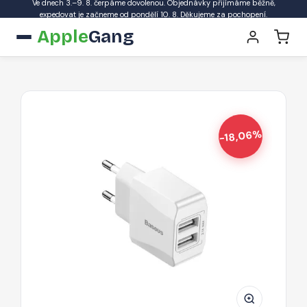
Ve dnech 3.–9. 8. čerpáme dovolenou. Objednávky přijímáme běžně,
expedovat je začneme od pondělí 10. 8. Děkujeme za pochopení.
Apple
Gang
-18,06%
BASEUS
CCALL-
MN02
Mini
Dual-
U