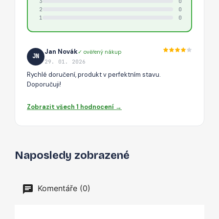
3
0
2
0
1
0
Jan Novák
✓ ověřený nákup
JN
29. 01. 2026
Rychlé doručení, produkt v perfektním stavu.
Doporučuji!
Zobrazit všech 1 hodnocení →
Naposledy zobrazené
Komentáře (0)