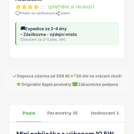
(přečtěte si recenzi)
Přidat do oblíbených
Sdílet
🚚
Expedice za 2–4 dny
– Zásilkovna - výdejní místo
(Doručení za 2–3 prac. dní)
✓
↩
Doprava zdarma od 599 Kč
30 dní na vrácení zboží
★
☎
Originální Apple produkty
Zákaznická podpora
Popis
Parametry
Hodnocení
15
1
Mini nabíječka s výkonem 10,5W