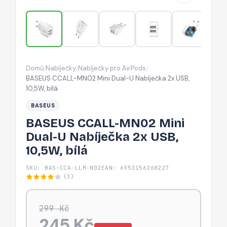
Nabíječka
2x
USB,
10,5W,
bílá
Domů
Nabíječky
Nabíječky pro AirPods
/
/
/
BASEUS CCALL-MN02 Mini Dual-U Nabíječka 2x USB,
10,5W, bílá
BASEUS
BASEUS CCALL-MN02 Mini
Dual-U Nabíječka 2x USB,
10,5W, bílá
SKU: BAS-CCA-LLM-N02
EAN: 6953156268227
(1)
299 Kč
245 Kč