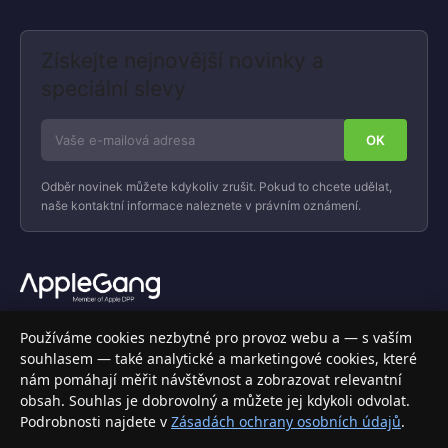
Získejte nejnovější novinky a
speciální slevy
Odběr novinek můžete kdykoliv zrušit. Pokud to chcete udělat,
naše kontaktní informace naleznete v právním oznámení.
Váš specializovaný obchod s Apple produkty, příslušenstvím a
Používáme cookies nezbytné pro provoz webu a — s vaším
elektronikou. Nakupujte bezpečně a s jistotou.
souhlasem — také analytické a marketingové cookies, které
nám pomáhají měřit návštěvnost a zobrazovat relevantní
INFORMACE
obsah. Souhlas je dobrovolný a můžete jej kdykoli odvolat.
Podrobnosti najdete v
Zásadách ochrany osobních údajů
.
Doprava a doručení