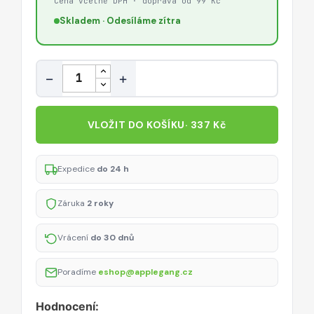
Cena včetně DPH · doprava od 99 Kč
Skladem · Odesíláme zítra
Množství
−
+
VLOŽIT DO KOŠÍKU
· 337 Kč
Expedice
do 24 h
Záruka
2 roky
Vrácení
do 30 dnů
Poradíme
eshop@applegang.cz
Hodnocení: