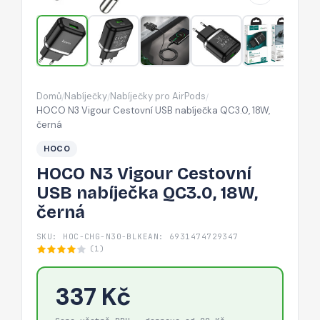
QC3.0,
18W,
černá
Domů
Nabíječky
Nabíječky pro AirPods
/
/
/
HOCO N3 Vigour Cestovní USB nabíječka QC3.0, 18W,
černá
HOCO
HOCO N3 Vigour Cestovní
USB nabíječka QC3.0, 18W,
černá
SKU: HOC-CHG-N30-BLK
EAN: 6931474729347
(1)
337 Kč