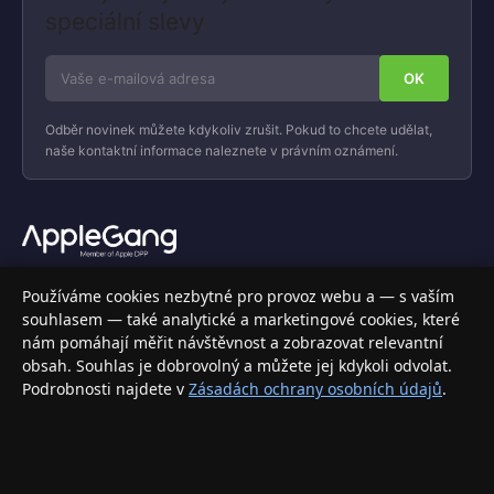
speciální slevy
Odběr novinek můžete kdykoliv zrušit. Pokud to chcete udělat,
naše kontaktní informace naleznete v právním oznámení.
Váš specializovaný obchod s Apple produkty, příslušenstvím a
Používáme cookies nezbytné pro provoz webu a — s vaším
elektronikou. Nakupujte bezpečně a s jistotou.
souhlasem — také analytické a marketingové cookies, které
nám pomáhají měřit návštěvnost a zobrazovat relevantní
INFORMACE
obsah. Souhlas je dobrovolný a můžete jej kdykoli odvolat.
Podrobnosti najdete v
Zásadách ochrany osobních údajů
.
Doprava a doručení
Způsoby platby
Obchodní podmínky
Ochrana osobních údajů