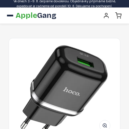
Ve dnech 3.–9. 8. čerpáme dovolenou. Objednávky přijímáme běžně,
expedovat je začneme od pondělí 10. 8. Děkujeme za pochopení.
Apple
Gang
HOCO
N3
Vigour
Cestovní
USB
nabíječka