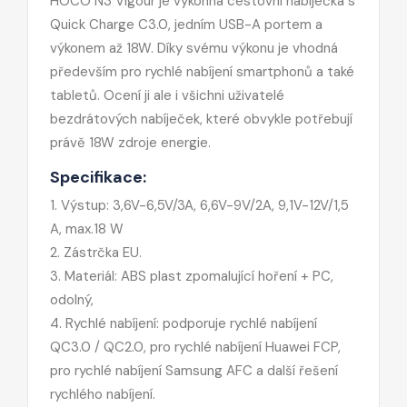
HOCO N3 Vigour je výkonná cestovní nabíječka s
Quick Charge C3.0, jedním USB-A portem a
výkonem až 18W. Díky svému výkonu je vhodná
především pro rychlé nabíjení smartphonů a také
tabletů. Ocení ji ale i všichni uživatelé
bezdrátových nabíječek, které obvykle potřebují
právě 18W zdroje energie.
Specifikace:
1. Výstup: 3,6V-6,5V/3A, 6,6V-9V/2A, 9,1V-12V/1,5
A, max.18 W
2. Zástrčka EU.
3. Materiál: ABS plast zpomalující hoření + PC,
odolný,
4. Rychlé nabíjení: podporuje rychlé nabíjení
QC3.0 / QC2.0, pro rychlé nabíjení Huawei FCP,
pro rychlé nabíjení Samsung AFC a další řešení
rychlého nabíjení.