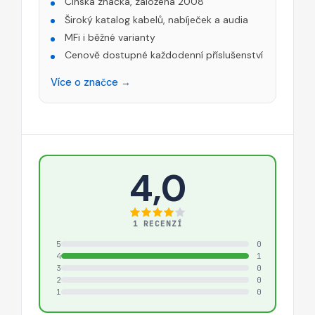
Čínská značka, založena 2008
Široký katalog kabelů, nabíječek a audia
MFi i běžné varianty
Cenově dostupné každodenní příslušenství
Více o značce →
4,0
1 RECENZÍ
5
0
4
1
3
0
2
0
1
0