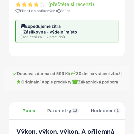
(přečtěte si recenzi)
Přidat do oblíbených
Sdílet
🚚
Expedujeme zítra
– Zásilkovna - výdejní místo
(Doručení za 1–2 prac. dní)
✓
↩
Doprava zdarma od 599 Kč
30 dní na vrácení zboží
★
☎
Originální Apple produkty
Zákaznická podpora
Popis
Parametry
Hodnocení
12
1
Výkon, výkon, výkon. A příjemná