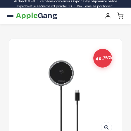
Ve dnech 3.–9. 8. čerpáme dovolenou. Objednávky přijímáme běžně,
expedovat je začneme od pondělí 10. 8. Děkujeme za pochopení.
Apple
Gang
-48,75%
Indukční
nabíječka
MagSafe
15W
Dudao
-