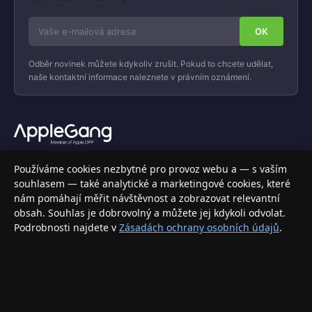
Odběr novinek můžete kdykoliv zrušit. Pokud to chcete udělat,
naše kontaktní informace naleznete v právním oznámení.
Váš specializovaný obchod s Apple produkty, příslušenstvím a
Používáme cookies nezbytné pro provoz webu a — s vaším
elektronikou. Nakupujte bezpečně a s jistotou.
souhlasem — také analytické a marketingové cookies, které
nám pomáhají měřit návštěvnost a zobrazovat relevantní
INFORMACE
obsah. Souhlas je dobrovolný a můžete jej kdykoli odvolat.
Podrobnosti najdete v
Zásadách ochrany osobních údajů
.
Doprava a doručení
Způsoby platby
Obchodní podmínky
Ochrana osobních údajů
Vrácení zboží a reklamace