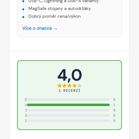
USB-C, Lightning a USB-A varianty
MagSafe stojany a autodržáky
Dobrý poměr cena/výkon
Více o značce →
4,0
1 RECENZÍ
5
0
4
1
3
0
2
0
1
0