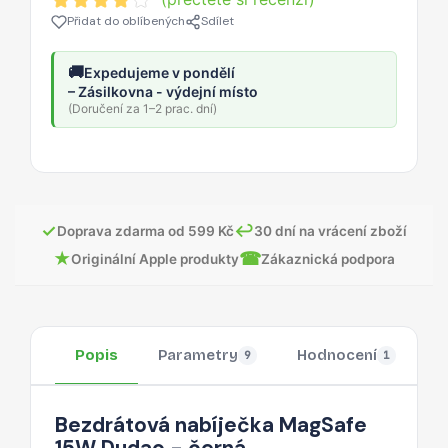
Přidat do oblíbených
Sdílet
🚚
Expedujeme v pondělí
– Zásilkovna - výdejní místo
(Doručení za 1–2 prac. dní)
✓
↩
Doprava zdarma od 599 Kč
30 dní na vrácení zboží
★
☎
Originální Apple produkty
Zákaznická podpora
Popis
Parametry
Hodnocení
O
9
1
Bezdrátová nabíječka MagSafe
15W Dudao - černá