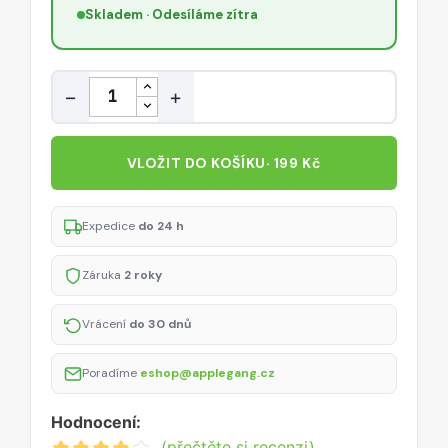
Skladem · Odesíláme zítra
Množství
−
+
VLOŽIT DO KOŠÍKU
· 199 Kč
Expedice
do 24 h
Záruka
2 roky
Vrácení
do 30 dnů
Poradíme
eshop@applegang.cz
Hodnocení:
(přečtěte si recenzi)