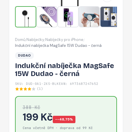
černá
Domů
Nabíječky
Nabíječky pro iPhone
/
/
/
Indukční nabíječka MagSafe 15W Dudao - černá
DUDAO
Indukční nabíječka MagSafe
15W Dudao - černá
SKU: DUD-0A1-2XS-BLK
EAN: 6973687247652
(1)
388 Kč
199 Kč
−-48,75%
Cena včetně DPH · doprava od 99 Kč