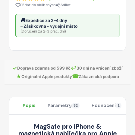
Přidat do oblíbených
Sdílet
🚚
Expedice za 2–4 dny
– Zásilkovna - výdejní místo
(Doručení za 2–3 prac. dní)
✓
↩
Doprava zdarma od 599 Kč
30 dní na vrácení zboží
★
☎
Originální Apple produkty
Zákaznická podpora
Popis
Parametry
Hodnocení
52
1
MagSafe pro iPhone &
magnetická nabíječka pro Apple