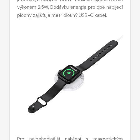
výkonem 2,5W. Dodávku energie pro obě nabíjecí
plochy zajišťuje metr dlouhý USB-C kabel.
Pro nejpohodlnější nabíjení s magnetickým