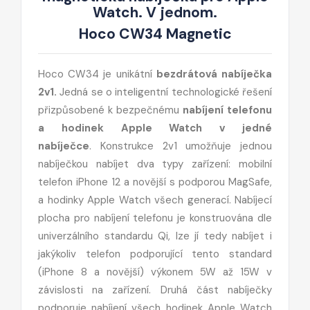
Watch. V jednom.
Hoco CW34 Magnetic
Hoco CW34 je unikátní
bezdrátová nabíječka
2v1.
Jedná se o inteligentní technologické řešení
přizpůsobené k bezpečnému
nabíjení telefonu
a hodinek Apple Watch v jedné
nabíječce
. Konstrukce 2v1 umožňuje jednou
nabíječkou nabíjet dva typy zařízení: mobilní
telefon iPhone 12 a novější s podporou MagSafe,
a hodinky Apple Watch všech generací. Nabíjecí
plocha pro nabíjení telefonu je konstruována dle
univerzálního standardu Qi, lze jí tedy nabíjet i
jakýkoliv telefon podporující tento standard
(iPhone 8 a novější) výkonem 5W až 15W v
závislosti na zařízení. Druhá část nabíječky
podporuje nabíjení všech hodinek Apple Watch