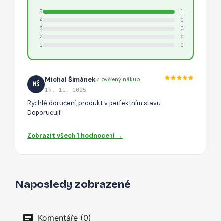
5
1
4
0
3
0
2
0
1
0
Michal Šimánek
✓ ověřený nákup
MŠ
19. 11. 2025
Rychlé doručení, produkt v perfektním stavu.
Doporučuji!
Zobrazit všech 1 hodnocení →
Naposledy zobrazené
Komentáře (0)