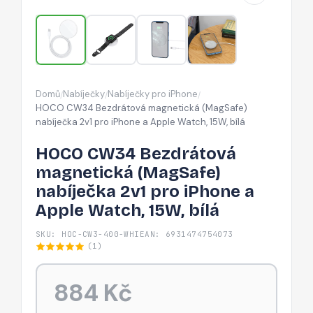
2v1
pro
iPhone
a
Apple
Domů
Nabíječky
Nabíječky pro iPhone
/
/
/
Watch,
HOCO CW34 Bezdrátová magnetická (MagSafe)
15W,
nabíječka 2v1 pro iPhone a Apple Watch, 15W, bílá
bílá
HOCO CW34 Bezdrátová
magnetická (MagSafe)
nabíječka 2v1 pro iPhone a
Apple Watch, 15W, bílá
SKU: HOC-CW3-400-WHI
EAN: 6931474754073
(1)
884 Kč