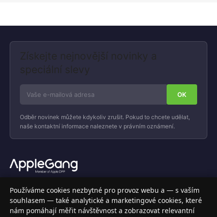
Získejte nejnovější novinky a
speciální slevy
Odběr novinek můžete kdykoliv zrušit. Pokud to chcete udělat,
naše kontaktní informace naleznete v právním oznámení.
Váš specializovaný obchod s Apple produkty, příslušenstvím a
Používáme cookies nezbytné pro provoz webu a — s vaším
elektronikou. Nakupujte bezpečně a s jistotou.
souhlasem — také analytické a marketingové cookies, které
nám pomáhají měřit návštěvnost a zobrazovat relevantní