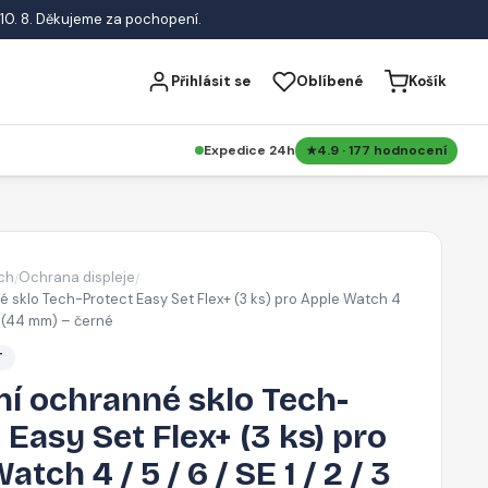
10. 8. Děkujeme za pochopení.
Přihlásit se
Oblíbené
Košík
Expedice 24h
4.9 · 177 hodnocení
ch
Ochrana displeje
/
/
é sklo Tech-Protect Easy Set Flex+ (3 ks) pro Apple Watch 4
/ 3 (44 mm) – černé
T
í ochranné sklo Tech-
 Easy Set Flex+ (3 ks) pro
tch 4 / 5 / 6 / SE 1 / 2 / 3