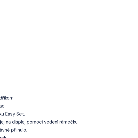
dříkem.
ci.
u Easy Set.
 jej na displej pomocí vedení rámečku.
vně přilnulo.
nek.