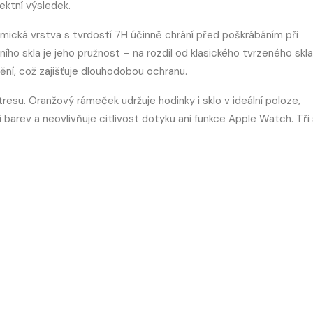
ektní výsledek.
ramická vrstva s tvrdostí 7H účinně chrání před poškrábáním při
ho skla je jeho pružnost – na rozdíl od klasického tvrzeného skla
ění, což zajišťuje dlouhodobou ochranu.
tresu. Oranžový rámeček udržuje hodinky i sklo v ideální poloze,
barev a neovlivňuje citlivost dotyku ani funkce Apple Watch. Tři 