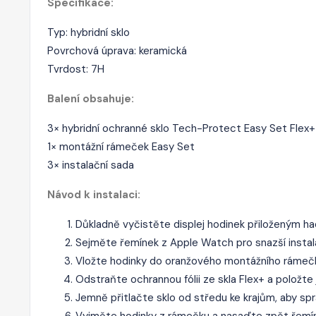
Specifikace:
Typ: hybridní sklo
Povrchová úprava: keramická
Tvrdost: 7H
Balení obsahuje:
3× hybridní ochranné sklo Tech-Protect Easy Set Flex+
1× montážní rámeček Easy Set
3× instalační sada
Návod k instalaci:
Důkladně vyčistěte displej hodinek přiloženým ha
Sejměte řemínek z Apple Watch pro snazší instala
Vložte hodinky do oranžového montážního rámečk
Odstraňte ochrannou fólii ze skla Flex+ a položte
Jemně přitlačte sklo od středu ke krajům, aby sprá
Vyjměte hodinky z rámečku a nasaďte zpět řemí