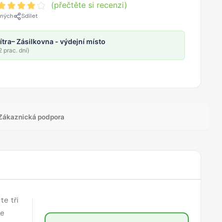
(přečtěte si recenzi)
ených
Sdílet
ítra
– Zásilkovna - výdejní místo
 prac. dní)
Zákaznická podpora
te tři
je