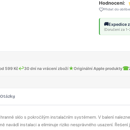
Hodnocení:
/
Přidat do oblíb
SE
1
🚚
Expedice z
/
(Doručení za 1–2
2
/
3
(44
mm)
↩
★
☎
od 599 Kč
30 dní na vrácení zboží
Originální Apple produkty
–
černé
Otázky
ochranné sklo s pokročilým instalačním systémem. V balení nalezne
 navádí instalaci a eliminuje riziko nesprávného usazení. Řešení 