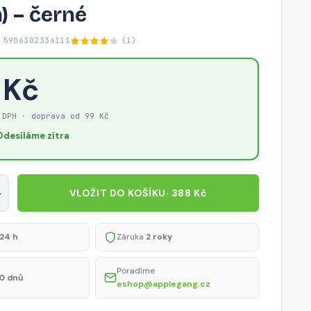
) – černé
 5906302336111
(1)
 Kč
 DPH · doprava od 99 Kč
Odesíláme zítra
+
VLOŽIT DO KOŠÍKU
· 388 Kč
24 h
Záruka
2 roky
Poradíme
0 dnů
eshop@applegang.cz