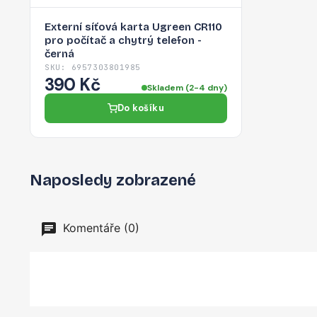
Externí síťová karta Ugreen CR110
pro počítač a chytrý telefon -
černá
SKU: 6957303801985
390 Kč
Skladem (2-4 dny)
Do košíku
Naposledy zobrazené
Komentáře (0)