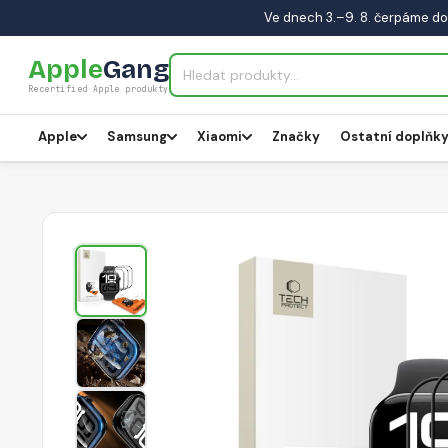
Ve dnech 3.–9. 8. čerpáme do
Apple
Gang
Recertified Apple produkty
Apple
Samsung
Xiaomi
Značky
Ostatní doplňk