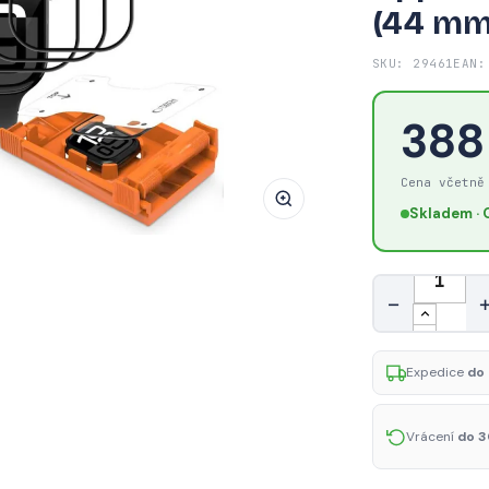
(44 mm
Hybridní
ochranné
SKU: 29461
EAN:
sklo
Tech-
388
Protect
Easy
Set
Cena včetně
Flex+
Skladem · 
(3
ks)
Množství
pro
−
Apple
Watch
4
Expedice
do 
/
5
Vrácení
do 3
/
6