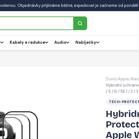
volenou. Objednávky přijímáme běžně, expedovat je začneme od pondělí 
y
Kabely a redukce
Audio
Nabíječky
Domů
Apple
Wat
/
/
Hybridní ochrann
/ 5 / 6 / SE 1 / 2 
TECH-PROTEC
Hybridn
Protect
Apple Wa