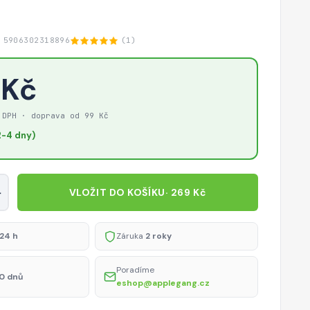
 5906302318896
(1)
 Kč
 DPH · doprava od 99 Kč
-4 dny)
+
VLOŽIT DO KOŠÍKU
· 269 Kč
24 h
Záruka
2 roky
Poradíme
0 dnů
eshop@applegang.cz