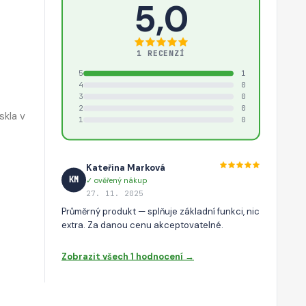
5,0
1 RECENZÍ
5
1
4
0
3
0
2
0
skla v
1
0
Kateřina Marková
KM
✓ ověřený nákup
27. 11. 2025
Průměrný produkt — splňuje základní funkci, nic
extra. Za danou cenu akceptovatelné.
Zobrazit všech 1 hodnocení →