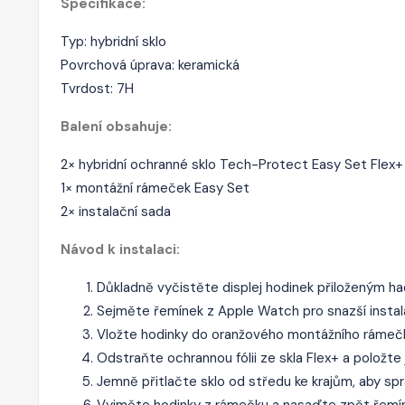
Specifikace:
Typ: hybridní sklo
Povrchová úprava: keramická
Tvrdost: 7H
Balení obsahuje:
2× hybridní ochranné sklo Tech-Protect Easy Set Flex+
1× montážní rámeček Easy Set
2× instalační sada
Návod k instalaci:
Důkladně vyčistěte displej hodinek přiloženým ha
Sejměte řemínek z Apple Watch pro snazší instala
Vložte hodinky do oranžového montážního rámečk
Odstraňte ochrannou fólii ze skla Flex+ a položte
Jemně přitlačte sklo od středu ke krajům, aby sprá
Vyjměte hodinky z rámečku a nasaďte zpět řemí