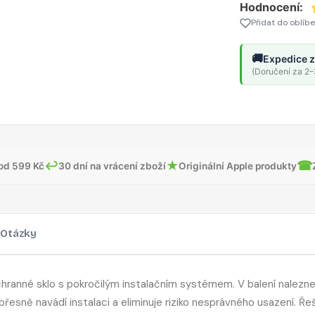
Hodnocení:
černé
Přidat do oblíb
🚚
Expedice z
(Doručení za 2–3
↩
★
☎
od 599 Kč
30 dní na vrácení zboží
Originální Apple produkty
Otázky
ochranné sklo s pokročilým instalačním systémem. V balení nalezn
esně navádí instalaci a eliminuje riziko nesprávného usazení. Řeš