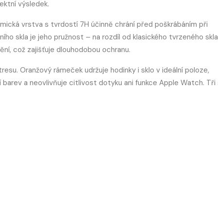
ektní výsledek.
ramická vrstva s tvrdostí 7H účinně chrání před poškrábáním při
ho skla je jeho pružnost – na rozdíl od klasického tvrzeného skla
ění, což zajišťuje dlouhodobou ochranu.
tresu. Oranžový rámeček udržuje hodinky i sklo v ideální poloze,
barev a neovlivňuje citlivost dotyku ani funkce Apple Watch. Tři 