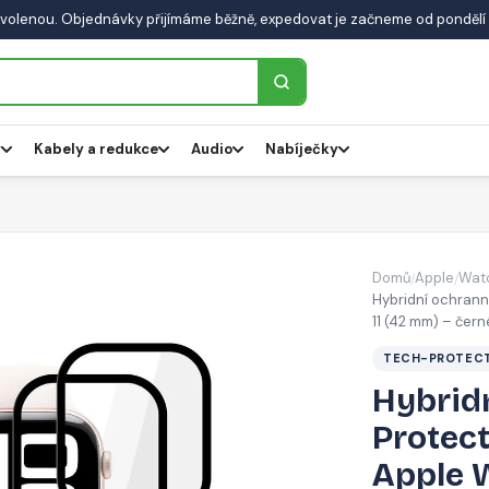
volenou. Objednávky přijímáme běžně, expedovat je začneme od pondělí 
y
Kabely a redukce
Audio
Nabíječky
Domů
Apple
Wat
/
/
Hybridní ochranné
11 (42 mm) – čern
TECH-PROTEC
Hybridn
Protect
Apple W