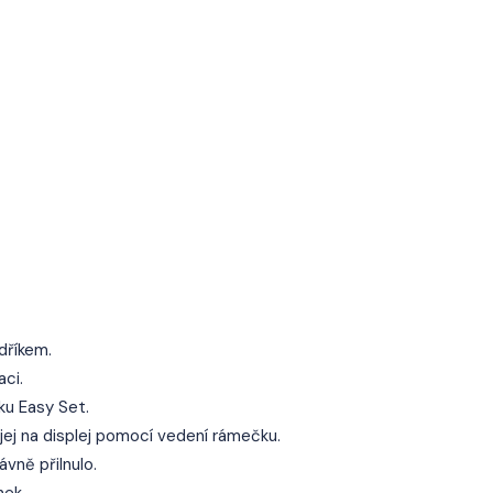
dříkem.
ci.
u Easy Set.
 jej na displej pomocí vedení rámečku.
vně přilnulo.
nek.