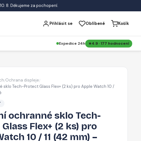
10. 8. Děkujeme za pochopení.
Přihlásit se
Oblíbené
Košík
Expedice 24h
4.9 · 177 hodnocení
ch
Ochrana displeje
/
/
 sklo Tech-Protect Glass Flex+ (2 ks) pro Apple Watch 10 /
é
T
í ochranné sklo Tech-
 Glass Flex+ (2 ks) pro
atch 10 / 11 (42 mm) –