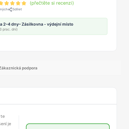
(přečtěte si recenzi)
ených
Sdílet
a 2–4 dny
– Zásilkovna - výdejní místo
 prac. dní)
Zákaznická podpora
ete
ení je