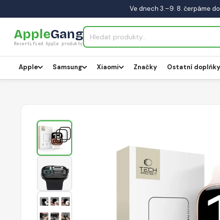
Ve dnech 3.–9. 8. čerpáme do
Apple
Gang
Recertified Apple produkty
Apple
Samsung
Xiaomi
Značky
Ostatní doplňk