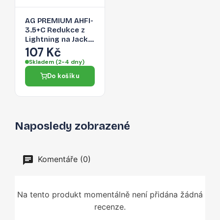
AG PREMIUM AHFI-
3.5+C Redukce z
Lightning na Jack
3,5/Lightning,
107 Kč
stříbrná
Skladem (2-4 dny)
Do košíku
Naposledy zobrazené
Komentáře (0)
Na tento produkt momentálně není přidána žádná
recenze.