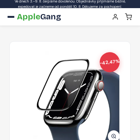
Ve dnech 3.–9. 8. čerpáme dovolenou. Objednávky přijímáme běžně,
expedovat je začneme od pondělí 10. 8. Děkujeme za pochopení.
Apple
Gang
-42,47%
HOCO
A30
Ochranné
sklo
3D
FULL-