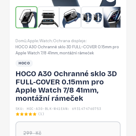
COVER
0.15mm
pro
Apple
Watch
Domů
Apple
Watch
Ochrana displeje
/
/
/
/
7/8
HOCO A30 Ochranné sklo 3D FULL-COVER 0.15mm pro
41mm,
Apple Watch 7/8 41mm, montážní rámeček
montážní
HOCO
rámeček
HOCO A30 Ochranné sklo 3D
FULL-COVER 0.15mm pro
Apple Watch 7/8 41mm,
montážní rámeček
SKU: HOC-A30-BLK-W41
EAN: 6931474760753
(1)
299 Kč