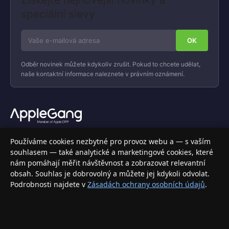
speciální slevy
Odběr novinek můžete kdykoliv zrušit. Pokud to chcete udělat,
naše kontaktní informace naleznete v právním oznámení.
Váš specializovaný obchod s Apple produkty, příslušenstvím a
Používáme cookies nezbytné pro provoz webu a — s vaším
elektronikou. Nakupujte bezpečně a s jistotou.
souhlasem — také analytické a marketingové cookies, které
nám pomáhají měřit návštěvnost a zobrazovat relevantní
INFORMACE
obsah. Souhlas je dobrovolný a můžete jej kdykoli odvolat.
Podrobnosti najdete v
Zásadách ochrany osobních údajů
.
Doprava a doručení
Způsoby platby
Obchodní podmínky