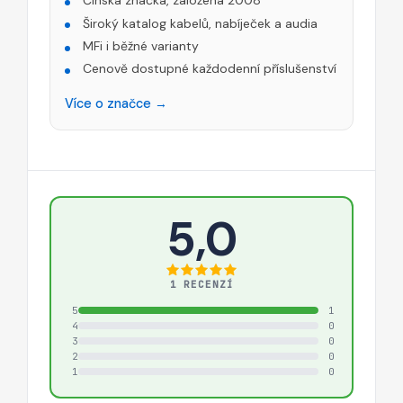
Čínská značka, založena 2008
Široký katalog kabelů, nabíječek a audia
MFi i běžné varianty
Cenově dostupné každodenní příslušenství
Více o značce →
5,0
1 RECENZÍ
5
1
4
0
3
0
2
0
1
0