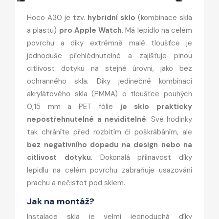
Hoco A30 je tzv.
hybridní sklo
(kombinace skla
a plastu)
pro Apple Watch
. Má lepidlo na celém
povrchu a díky extrémně malé tloušťce je
jednoduše přehlédnutelné a zajišťuje plnou
citlivost dotyku na stejné úrovni, jako bez
ochranného skla. Díky jedinečné kombinaci
akrylátového skla (PMMA) o tloušťce pouhých
0,15 mm a PET fólie
je sklo prakticky
nepostřehnutelné a neviditelné
. Své hodinky
tak chráníte před rozbitím či poškrábáním, ale
bez negativního dopadu na design nebo na
citlivost dotyku
. Dokonalá přilnavost díky
lepidlu na celém povrchu zabraňuje usazování
prachu a nečistot pod sklem.
Jak na montáž?
Instalace skla je velmi jednoduchá díky