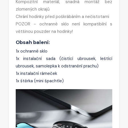
Kompozitní materiál, snadná montáž bez
zlomených okrajů
Chrání hodinky před poškrábáním a nečistotami
POZOR - ochranné sklo není kompatibilní s
většinou pouzder na hodinky!
Obsah balení:
1x ochranné sklo
1x instalační sada (čistící ubrousek, leštící
ubrousek, samolepka k odstranění prachu)
1x instalační rámeček
1x štěrka (mini špachtle)