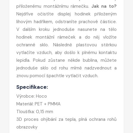
přiloženému montážnímu rámečku.
Jak na to?
Nejdříve očistíte displej hodinek přiloženým
lihovým hadříkem, odstraníte prachové částice.
V dalším kroku jednoduše nasunete na tělo
hodinek montážní rámeček a do něj vložíte
ochranné sklo. Následně plastovou stěrkou
vytlačíte vzduch, aby došlo k plnému kontaktu
lepidla. Pokud zůstane někde bublina, můžete
jednoduše sklo od rohu mírně nadzvednout a
znovu pomocí špachtle vytlačit vzduch.
Specifikace:
Výrobce: Hoco
Materiál: PET + PMMA
Tloušťka: 0,15 mm
3D proces ohýbání za tepla, plná ochrana rohů
obrazovky