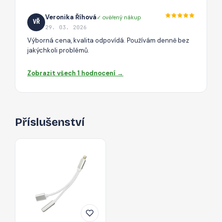
Veronika Říhová
✓ ověřený nákup
VŘ
29. 03. 2026
Výborná cena, kvalita odpovídá. Používám denně bez
jakýchkoli problémů.
Zobrazit všech 1 hodnocení →
Příslušenství