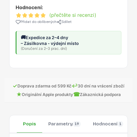
Hodnocení:
(přečtěte si recenzi)
Přidat do oblíbených
Sdílet
🚚
Expedice za 2–4 dny
– Zásilkovna - výdejní místo
(Doručení za 2–3 prac. dní)
✓
↩
Doprava zdarma od 599 Kč
30 dní na vrácení zboží
★
☎
Originální Apple produkty
Zákaznická podpora
Popis
Parametry
Hodnocení
19
1