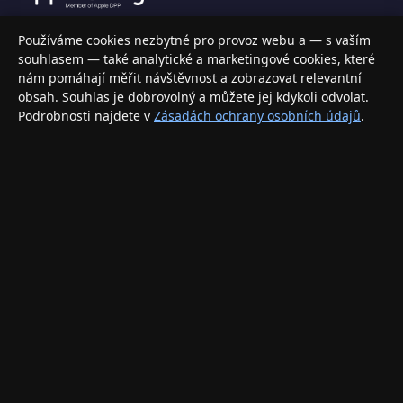
Váš specializovaný obchod s Apple produkty, příslušenstvím a
Používáme cookies nezbytné pro provoz webu a — s vaším
elektronikou. Nakupujte bezpečně a s jistotou.
souhlasem — také analytické a marketingové cookies, které
nám pomáhají měřit návštěvnost a zobrazovat relevantní
INFORMACE
obsah. Souhlas je dobrovolný a můžete jej kdykoli odvolat.
Podrobnosti najdete v
Zásadách ochrany osobních údajů
.
Doprava a doručení
Způsoby platby
Obchodní podmínky
Ochrana osobních údajů
Vrácení zboží a reklamace
KONTAKT
eshop@applegang.cz
Po–Pá: 9:00–18:00
Napište nám