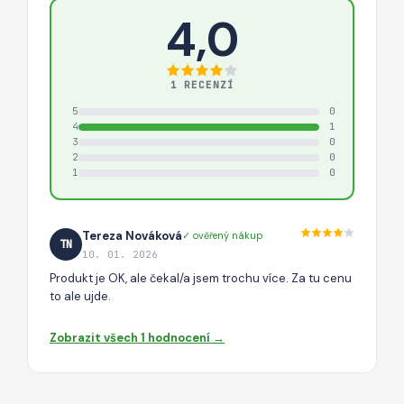
4,0
1 RECENZÍ
5
0
4
1
3
0
2
0
1
0
Tereza Nováková
✓ ověřený nákup
TN
10. 01. 2026
Produkt je OK, ale čekal/a jsem trochu více. Za tu cenu
to ale ujde.
Zobrazit všech 1 hodnocení →