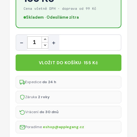
Cena včetně DPH · doprava od 99 Kč
Skladem · Odesíláme zítra
Množství
−
+
VLOŽIT DO KOŠÍKU
· 155 Kč
Expedice
do 24 h
Záruka
2 roky
Vrácení
do 30 dnů
Poradíme
eshop@applegang.cz