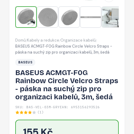
Straps
-
páska
na
suchý
Domů
Kabely a redukce
Organizace kabelů
/
/
/
zip
BASEUS ACMGT-F0G Rainbow Circle Velcro Straps -
pro
páska na suchý zip pro organizaci kabelů, 3m, šedá
organizaci
BASEUS
kabelů,
BASEUS ACMGT-F0G
3m,
Rainbow Circle Velcro Straps
šedá
- páska na suchý zip pro
organizaci kabelů, 3m, šedá
SKU: BAS-VEL-03M-GRY
EAN: 6953156293526
(1)
155 Kč