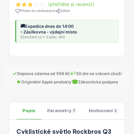
(přečtěte si recenzi)
Přidat do oblíbených
Sdílet
🚚
Expedice dnes do 14:00
– Zásilkovna - výdejní místo
(Doručení za 1–2 prac. dní)
✓
↩
Doprava zdarma od 599 Kč
30 dní na vrácení zboží
★
☎
Originální Apple produkty
Zákaznická podpora
Popis
Parametry
Hodnocení
O
7
1
Cyklistické světlo Rockbros Q3