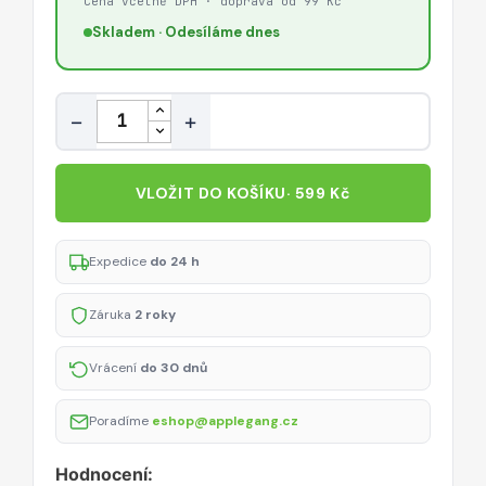
Cena včetně DPH · doprava od 99 Kč
Skladem · Odesíláme dnes
Množství
−
+
VLOŽIT DO KOŠÍKU
· 599 Kč
Expedice
do 24 h
Záruka
2 roky
Vrácení
do 30 dnů
Poradíme
eshop@applegang.cz
Hodnocení: