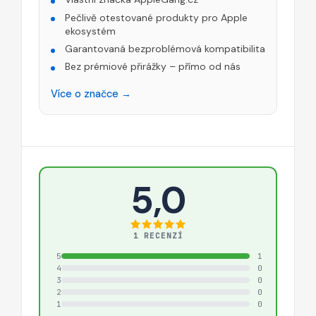
Pečlivě otestované produkty pro Apple
ekosystém
Garantovaná bezproblémová kompatibilita
Bez prémiové přirážky – přímo od nás
Více o značce →
5,0
1 RECENZÍ
5
1
4
0
3
0
2
0
1
0