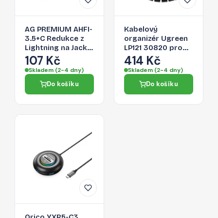
AG PREMIUM AHFI-
Kabelový
3.5+C Redukce z
organizér Ugreen
Lightning na Jack
LP121 30820 pro
3,5/Lightning,
kabely - černá
107 Kč
414 Kč
stříbrná
Skladem (2-4 dny)
Skladem (2-4 dny)
Do košíku
Do košíku
Orico YXR5-C3