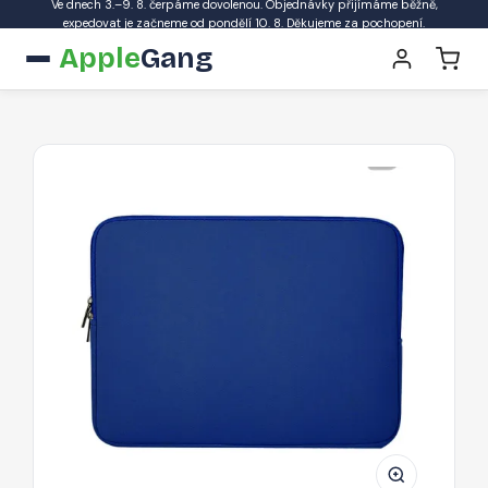
Ve dnech 3.–9. 8. čerpáme dovolenou. Objednávky přijímáme běžně,
expedovat je začneme od pondělí 10. 8. Děkujeme za pochopení.
Apple
Gang
AG
PREMIUM
Thin
Sleeve
Neoprenové
pouzdro