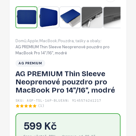
pro
MacBook
Pro
14"/16",
modré
Domů
Apple
MacBook
Pouzdra, tašky a obaly
/
/
/
/
AG PREMIUM Thin Sleeve Neoprenové pouzdro pro
MacBook Pro 14"/16", modré
AG PREMIUM
AG PREMIUM Thin Sleeve
Neoprenové pouzdro pro
MacBook Pro 14"/16", modré
SKU: AGP-TSL-16P-BLU
EAN: 9145576261217
(1)
599 Kč