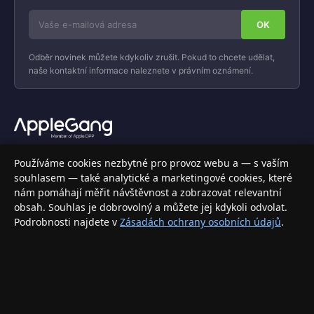
Odběr novinek můžete kdykoliv zrušit. Pokud to chcete udělat,
naše kontaktní informace naleznete v právním oznámení.
Váš specializovaný obchod s Apple produkty, příslušenstvím a
Používáme cookies nezbytné pro provoz webu a — s vaším
elektronikou. Nakupujte bezpečně a s jistotou.
souhlasem — také analytické a marketingové cookies, které
nám pomáhají měřit návštěvnost a zobrazovat relevantní
INFORMACE
obsah. Souhlas je dobrovolný a můžete jej kdykoli odvolat.
Podrobnosti najdete v
Zásadách ochrany osobních údajů
.
Doprava a doručení
Způsoby platby
Obchodní podmínky
Ochrana osobních údajů
Vrácení zboží a reklamace