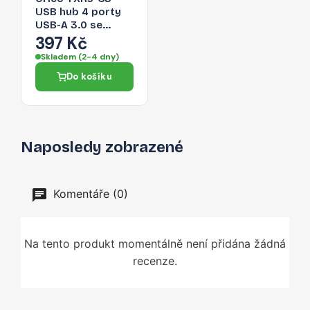
USB hub 4 porty
USB-A 3.0 se
čtečkou SD a
397 Kč
microSD 0,3 m –
Skladem (2-4 dny)
černý
Do košíku
Naposledy zobrazené
Komentáře (0)
Na tento produkt momentálně není přidána žádná
recenze.