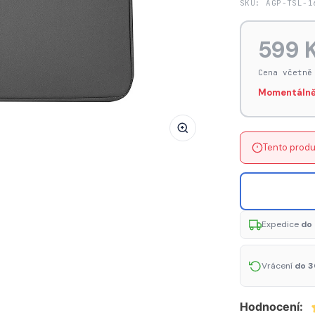
SKU: AGP-TSL-1
AG
PREMIUM
599 
Thin
Sleeve
Cena včetně
Neoprenové
Momentálně
pouzdro
pro
MacBook
Tento produ
Pro
14"/16",
šedé
Expedice
do 
Vrácení
do 3
Hodnocení: