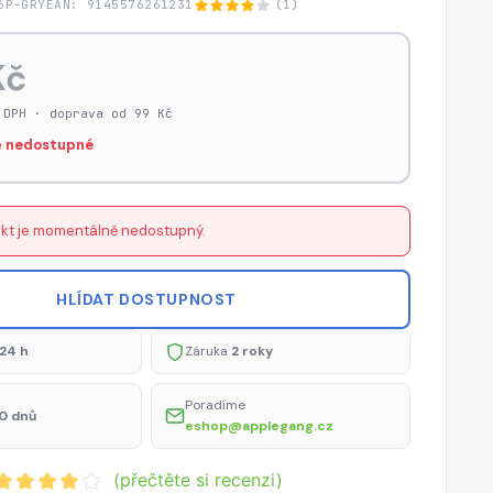
6P-GRY
EAN: 9145576261231
(1)
Kč
 DPH · doprava od 99 Kč
 nedostupné
kt je momentálně nedostupný.
HLÍDAT DOSTUPNOST
24 h
Záruka
2 roky
Poradíme
0 dnů
eshop@applegang.cz
(přečtěte si recenzi)