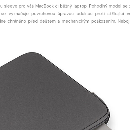
u sleeve pro váš MacBook či běžný laptop. Pohodlný model se 
se vyznačuje povrchovou úpravou odolnou proti stříkající 
í plně chráněno před deštěm a mechanickým poškozením. Neboj