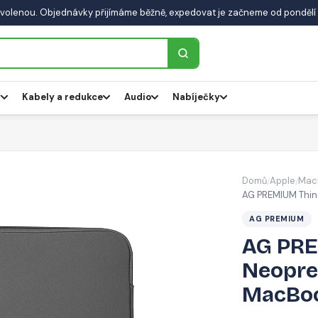
volenou. Objednávky přijímáme běžně, expedovat je začneme od pondělí 
y
Kabely a redukce
Audio
Nabíječky
Domů
Apple
Mac
/
/
AG PREMIUM Thin 
AG PREMIUM
AG PRE
Neopre
MacBook