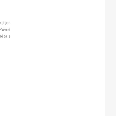
ji jen
 Pevné
léta a