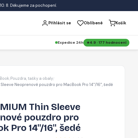
10. 8. Děkujeme za pochopení.
Přihlásit se
Oblíbené
Košík
Expedice 24h
4.9 · 177 hodnocení
Book
Pouzdra, tašky a obaly
/
/
Sleeve Neoprenové pouzdro pro MacBook Pro 14"/16", šedé
MIUM Thin Sleeve
nové pouzdro pro
 Pro 14"/16", šedé