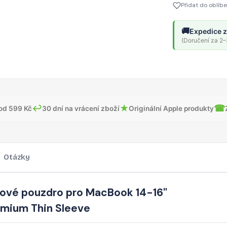
Přidat do oblíb
🚚
Expedice z
(Doručení za 2–3
↩
★
☎
od 599 Kč
30 dní na vrácení zboží
Originální Apple produkty
Otázky
ové pouzdro pro MacBook 14-16"
mium Thin Sleeve