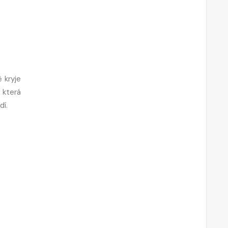
 kryje
 která
dí.