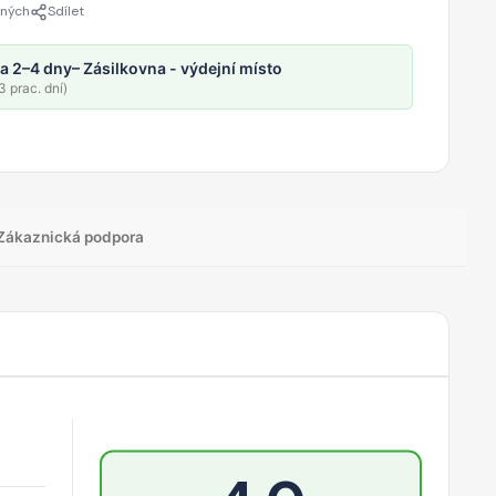
ených
Sdílet
a 2–4 dny
– Zásilkovna - výdejní místo
 prac. dní)
Zákaznická podpora