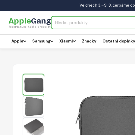
Ve dnech 3.–9. 8. čerpáme do
Apple
Gang
Recertified Apple produkty
Apple
Samsung
Xiaomi
Značky
Ostatní doplňk