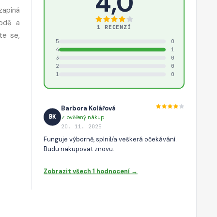
4,0
zapíná
vodě a
1 RECENZÍ
te se,
5
0
4
1
3
0
2
0
1
0
Barbora Kolářová
BK
✓ ověřený nákup
20. 11. 2025
Funguje výborně, splnil/a veškerá očekávání.
Budu nakupovat znovu.
Zobrazit všech 1 hodnocení →