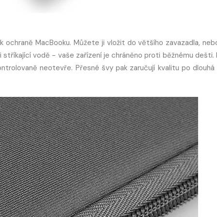
k ochraně MacBooku. Můžete ji vložit do většího zavazadla, nebo 
i stříkající vodě - vaše zařízení je chráněno proti běžnému dešti.
ontrolovaně neotevře. Přesné švy pak zaručují kvalitu po dlouhá 