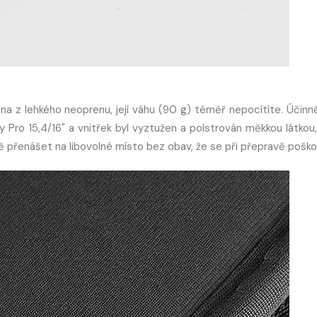
na z lehkého neoprenu, její váhu (90 g) téměř nepocítíte. Účinně
Pro 15,4/16" a vnitřek byl vyztužen a polstrován měkkou látkou,
 přenášet na libovolné místo bez obav, že se při přepravě poško