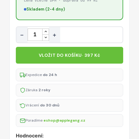
Cena včetně DPH · doprava od 99 Kč
Skladem (2-4 dny)
Množství
−
+
VLOŽIT DO KOŠÍKU
· 397 Kč
Expedice
do 24 h
Záruka
2 roky
Vrácení
do 30 dnů
Poradíme
eshop@applegang.cz
Hodnocení: