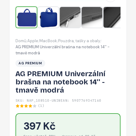
14''
-
tmavě
modrá
Domů
Apple
MacBook
Pouzdra, tašky a obaly
/
/
/
/
AG PREMIUM Univerzální brašna na notebook 14'' -
tmavě modrá
AG PREMIUM
AG PREMIUM Univerzální
brašna na notebook 14'' -
tmavě modrá
SKU: NAP_108510-UNIW
EAN: 5907769347160
(1)
397 Kč