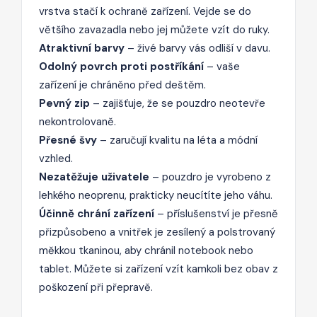
vrstva stačí k ochraně zařízení. Vejde se do
většího zavazadla nebo jej můžete vzít do ruky.
Atraktivní barvy
– živé barvy vás odliší v davu.
Odolný povrch proti postříkání
– vaše
zařízení je chráněno před deštěm.
Pevný zip
– zajišťuje, že se pouzdro neotevře
nekontrolovaně.
Přesné švy
– zaručují kvalitu na léta a módní
vzhled.
Nezatěžuje uživatele
– pouzdro je vyrobeno z
lehkého neoprenu, prakticky neucítíte jeho váhu.
Účinně chrání zařízení
– příslušenství je přesně
přizpůsobeno a vnitřek je zesílený a polstrovaný
měkkou tkaninou, aby chránil notebook nebo
tablet. Můžete si zařízení vzít kamkoli bez obav z
poškození při přepravě.