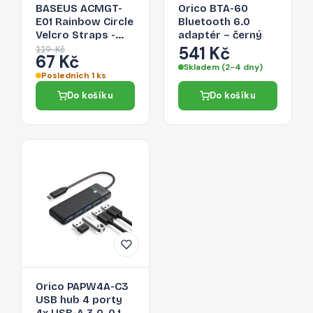
BASEUS ACMGT-
Orico BTA-60
E01 Rainbow Circle
Bluetooth 6.0
Velcro Straps -
adaptér – černý
páska na suchý zip
541 Kč
119 Kč
67 Kč
pro organizaci
Skladem (2-4 dny)
kabelů, 1m, černá
Posledních 1 ks
Do košíku
Do košíku
Orico PAPW4A-C3
USB hub 4 porty