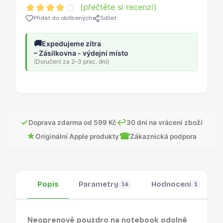
(přečtěte si recenzi)
Přidat do oblíbených
Sdílet
🚚
Expedujeme zítra
– Zásilkovna - výdejní místo
(Doručení za 2–3 prac. dní)
✓
↩
Doprava zdarma od 599 Kč
30 dní na vrácení zboží
★
☎
Originální Apple produkty
Zákaznická podpora
Popis
Parametry
Hodnocení
16
1
Neoprenové pouzdro na notebook odolné