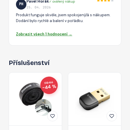
Pavel Horák
✓ ověřený nákup
PH
15. 04. 2026
Produkt funguje skvěle, jsem spokojený/á s nákupem.
Dodání bylo rychlé a balení v pořádku.
Zobrazit všech 1 hodnocení →
Příslušenství
119 Kč
−44 %