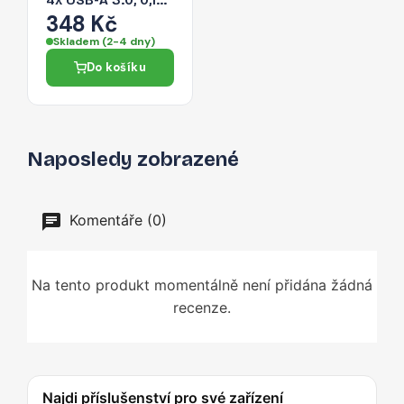
4x USB-A 3.0, 0,15
m – černý
348 Kč
Skladem (2-4 dny)
Do košíku
Naposledy zobrazené
Komentáře (0)
Na tento produkt momentálně není přidána žádná
recenze.
Najdi příslušenství pro své zařízení