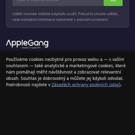
Odběr novinek můžete kdykoliv zrušit. Pokud to chcete udělat,
naše kontaktní informace naleznete v právním oznámení.
Váš specializovaný obchod s Apple produkty, příslušenstvím a
Používáme cookies nezbytné pro provoz webu a — s vaším
elektronikou. Nakupujte bezpečně a s jistotou.
souhlasem — také analytické a marketingové cookies, které
nám pomáhají měřit návštěvnost a zobrazovat relevantní
INFORMACE
obsah. Souhlas je dobrovolný a můžete jej kdykoli odvolat.
Podrobnosti najdete v
Zásadách ochrany osobních údajů
.
Doprava a doručení
Způsoby platby
Obchodní podmínky
Ochrana osobních údajů
Vrácení zboží a reklamace