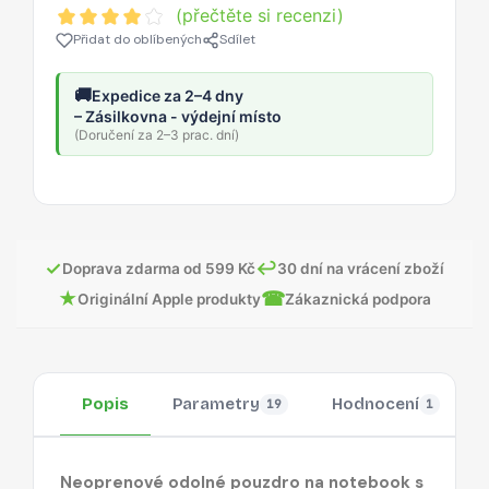
(přečtěte si recenzi)
Přidat do oblíbených
Sdílet
🚚
Expedice za 2–4 dny
– Zásilkovna - výdejní místo
(Doručení za 2–3 prac. dní)
✓
↩
Doprava zdarma od 599 Kč
30 dní na vrácení zboží
★
☎
Originální Apple produkty
Zákaznická podpora
Popis
Parametry
Hodnocení
19
1
Neoprenové odolné pouzdro na notebook s