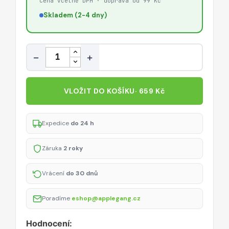
Cena včetně DPH · doprava od 99 Kč
Skladem (2-4 dny)
Množství
−
+
VLOŽIT DO KOŠÍKU
· 659 Kč
Expedice
do 24 h
Záruka
2 roky
Vrácení
do 30 dnů
Poradíme
eshop@applegang.cz
Hodnocení: