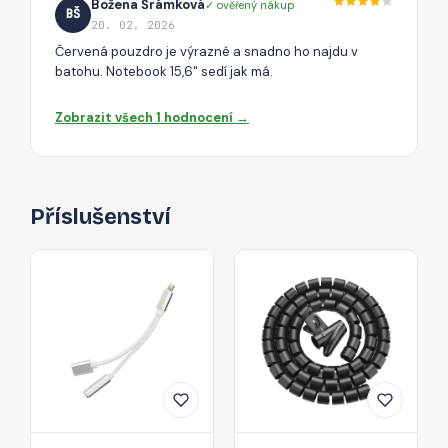
Božena Šrámková
✓ ověřený nákup
BŠ
20. 02. 2026
Červená pouzdro je výrazné a snadno ho najdu v
batohu. Notebook 15,6" sedí jak má.
Zobrazit všech 1 hodnocení →
Příslušenství