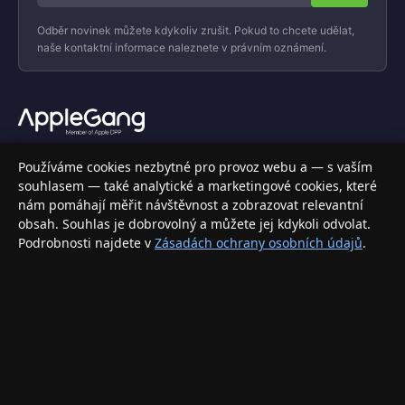
Odběr novinek můžete kdykoliv zrušit. Pokud to chcete udělat,
naše kontaktní informace naleznete v právním oznámení.
Váš specializovaný obchod s Apple produkty, příslušenstvím a
Používáme cookies nezbytné pro provoz webu a — s vaším
elektronikou. Nakupujte bezpečně a s jistotou.
souhlasem — také analytické a marketingové cookies, které
nám pomáhají měřit návštěvnost a zobrazovat relevantní
INFORMACE
obsah. Souhlas je dobrovolný a můžete jej kdykoli odvolat.
Podrobnosti najdete v
Zásadách ochrany osobních údajů
.
Doprava a doručení
Způsoby platby
Obchodní podmínky
Ochrana osobních údajů
Vrácení zboží a reklamace
KONTAKT