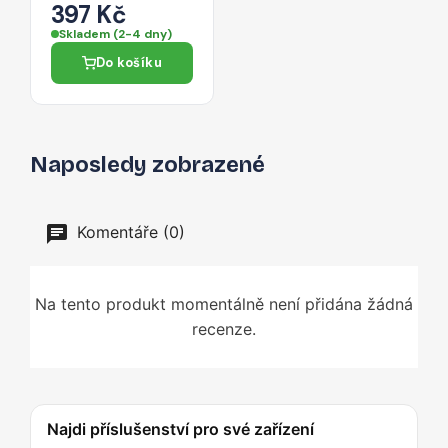
čtečkou SD a
397 Kč
microSD 0,3 m –
Skladem (2-4 dny)
černý
Do košíku
Naposledy zobrazené
Komentáře (0)
Na tento produkt momentálně není přidána žádná
recenze.
Najdi příslušenství pro své zařízení