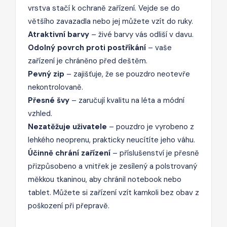
vrstva stačí k ochraně zařízení. Vejde se do
většího zavazadla nebo jej můžete vzít do ruky.
Atraktivní barvy
– živé barvy vás odliší v davu.
Odolný povrch proti postříkání
– vaše
zařízení je chráněno před deštěm.
Pevný zip
– zajišťuje, že se pouzdro neotevře
nekontrolovaně.
Přesné švy
– zaručují kvalitu na léta a módní
vzhled.
Nezatěžuje uživatele
– pouzdro je vyrobeno z
lehkého neoprenu, prakticky neucítíte jeho váhu.
Účinně chrání zařízení
– příslušenství je přesně
přizpůsobeno a vnitřek je zesílený a polstrovaný
měkkou tkaninou, aby chránil notebook nebo
tablet. Můžete si zařízení vzít kamkoli bez obav z
poškození při přepravě.