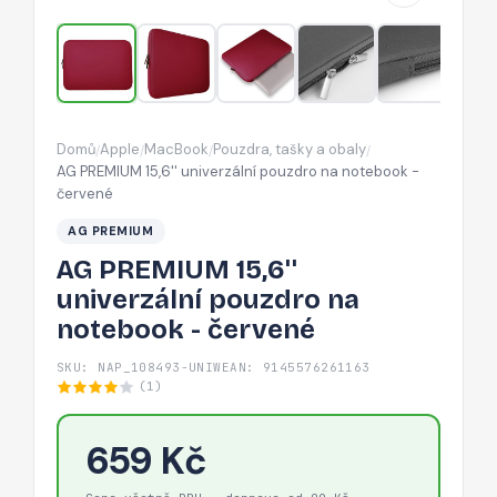
notebook
-
červené
Domů
Apple
MacBook
Pouzdra, tašky a obaly
/
/
/
/
AG PREMIUM 15,6'' univerzální pouzdro na notebook -
červené
AG PREMIUM
AG PREMIUM 15,6''
univerzální pouzdro na
notebook - červené
SKU: NAP_108493-UNIW
EAN: 9145576261163
(1)
659 Kč