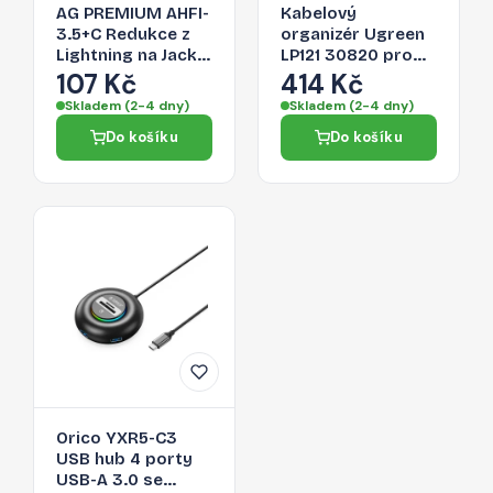
AG PREMIUM AHFI-
Kabelový
3.5+C Redukce z
organizér Ugreen
Lightning na Jack
LP121 30820 pro
3,5/Lightning,
kabely - černá
107 Kč
414 Kč
stříbrná
Skladem (2-4 dny)
Skladem (2-4 dny)
Do košíku
Do košíku
Orico YXR5-C3
USB hub 4 porty
USB-A 3.0 se