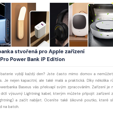
anka stvořená pro Apple zařízení
ro Power Bank iP Edition
ho baterie vybíjí každý den? Jste často mimo domov a nemůže
. Je nejen kapacitní, ale také malá a praktická. Díky několika 
Powerbanka Baseus vás překvapí svým zpracováním. Zařízení je 
drží výsuvný Lightning kabel, kterým můžete připojit zařízení 
ghtning) a začít nabíjet. Oceníte také šikovné poutko, které sl
d na batoh.