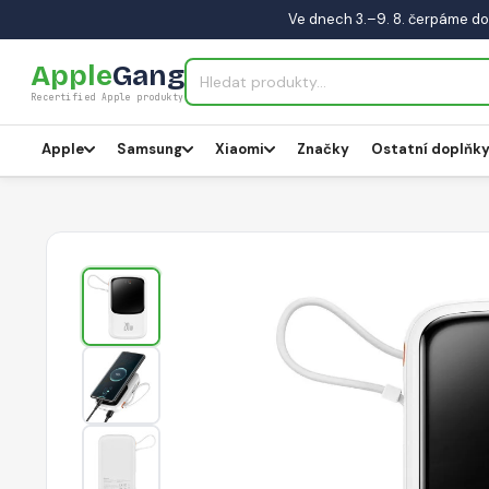
Ve dnech 3.–9. 8. čerpáme do
Apple
Gang
Recertified Apple produkty
Apple
Samsung
Xiaomi
Značky
Ostatní doplňk