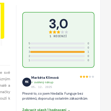
3,0
1 RECENZÍ
5
0
4
0
3
1
2
0
1
0
te své
Markéta Klímová
různým
MK
✓ ověřený nákup
malé a
05. 12. 2025
značky
Přesně to, co jsem hledal/a. Funguje bez
ouží k
problémů, doporučuji ostatním zákazníkům.
Zobrazit všech 1 hodnocení →