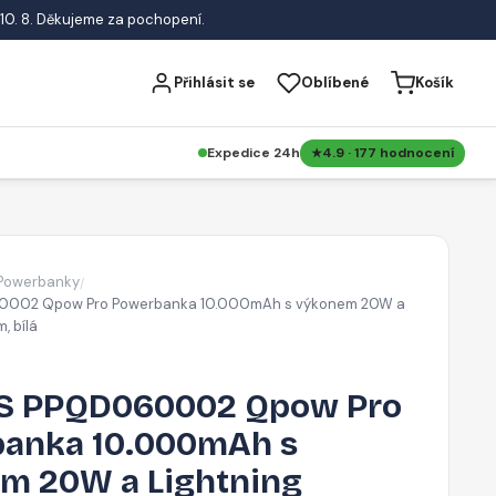
10. 8. Děkujeme za pochopení.
Přihlásit se
Oblíbené
Košík
Expedice 24h
4.9 · 177 hodnocení
Powerbanky
/
002 Qpow Pro Powerbanka 10.000mAh s výkonem 20W a
, bílá
S PPQD060002 Qpow Pro
anka 10.000mAh s
m 20W a Lightning