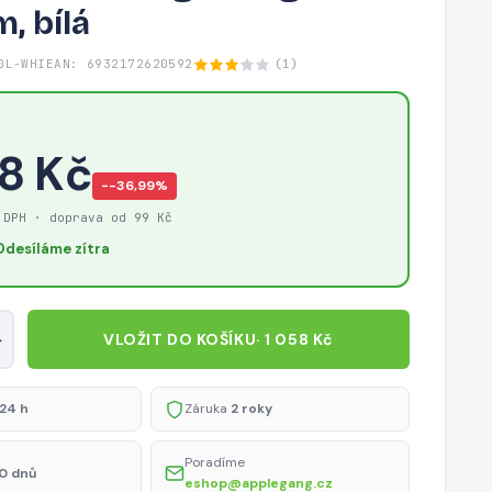
, bílá
0L-WHI
EAN: 6932172620592
(1)
58 Kč
−-36,99%
 DPH · doprava od 99 Kč
Odesíláme zítra
+
VLOŽIT DO KOŠÍKU
· 1 058 Kč
24 h
Záruka
2 roky
Poradíme
0 dnů
eshop@applegang.cz