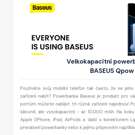
Velkokapacitní powerb
BASEUS Qpow P
Používáte svůj mobilní telefon tak často, že se je
zařízení nabít? Powerbanka Baseus je produkt pro vás
portům můžete nabíjet tři různá zařízení najednou! 
šikovné, ale vysokapacitní - až 10.000 mAh. Na boku 
Apple (iPhone, iPad, AirPods a další s konektorem Li
přenášení powerbanky nebo k jejímu připevnění napříkla