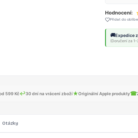
Hodnocení:
Přidat do oblíb
🚚
Expedice z
(Doručení za 1–2
↩
★
☎
od 599 Kč
30 dní na vrácení zboží
Originální Apple produkty
Otázky