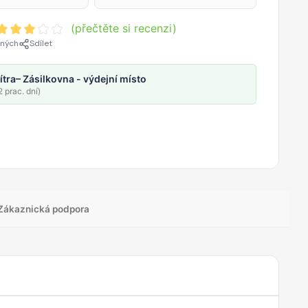
(přečtěte si recenzi)
ených
Sdílet
ítra
– Zásilkovna - výdejní místo
 prac. dní)
Zákaznická podpora