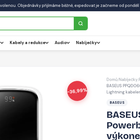
volenou. Objednávky přijímáme běžně, expedovat je začneme od pondělí 
y
Kabely a redukce
Audio
Nabíječky
Domů
Nabíječky
/
/
BASEUS PPQD060
-36,99%
Lightning kabelem
BASEUS
BASEU
Powerb
výkone