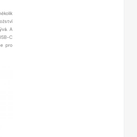
ěkolik
ožství
ývá. A
USB-C
te pro