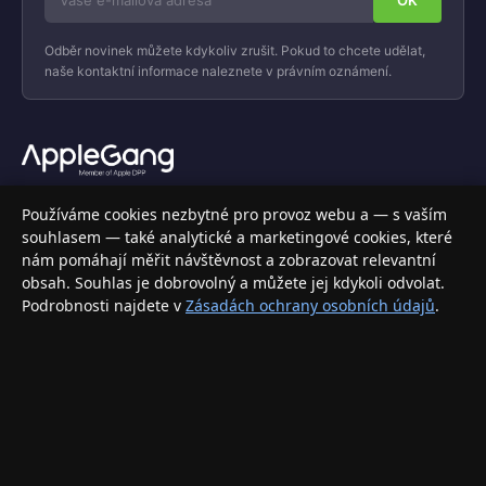
Odběr novinek můžete kdykoliv zrušit. Pokud to chcete udělat,
naše kontaktní informace naleznete v právním oznámení.
Váš specializovaný obchod s Apple produkty, příslušenstvím a
Používáme cookies nezbytné pro provoz webu a — s vaším
elektronikou. Nakupujte bezpečně a s jistotou.
souhlasem — také analytické a marketingové cookies, které
nám pomáhají měřit návštěvnost a zobrazovat relevantní
INFORMACE
obsah. Souhlas je dobrovolný a můžete jej kdykoli odvolat.
Podrobnosti najdete v
Zásadách ochrany osobních údajů
.
Doprava a doručení
Způsoby platby
Obchodní podmínky
Ochrana osobních údajů
Vrácení zboží a reklamace