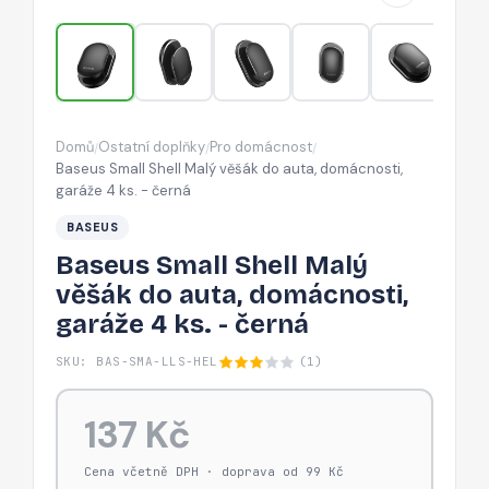
auta,
domácnosti,
garáže
4
ks.
Domů
Ostatní doplňky
Pro domácnost
/
/
/
-
Baseus Small Shell Malý věšák do auta, domácnosti,
černá
garáže 4 ks. - černá
BASEUS
Baseus Small Shell Malý
věšák do auta, domácnosti,
garáže 4 ks. - černá
SKU: BAS-SMA-LLS-HEL
(1)
137 Kč
Cena včetně DPH · doprava od 99 Kč