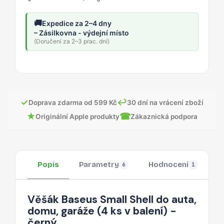
🚚
Expedice za 2–4 dny
– Zásilkovna - výdejní místo
(Doručení za 2–3 prac. dní)
✓
↩
Doprava zdarma od 599 Kč
30 dní na vrácení zboží
★
☎
Originální Apple produkty
Zákaznická podpora
Popis
Parametry
Hodnocení
O
6
1
Věšák Baseus Small Shell do auta,
domu, garáže (4 ks v balení) -
černý