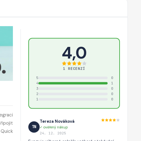
4,0
1 RECENZÍ
5
0
4
1
3
0
2
0
1
0
egraci
Tereza Nováková
ipojit
TN
✓ ověřený nákup
o Quick
24. 12. 2025