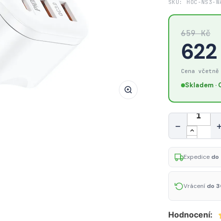
SKU: HOC-NS3-W
HOCO
NS3
659 Kč
Multifunkční
622
zásuvka
Schuko
230V
Cena včetně
s
Skladem · 
2x
USB
Množství
a
−
USB-
C
PD,
Expedice
do 
bílá
Vrácení
do 3
Hodnocení: