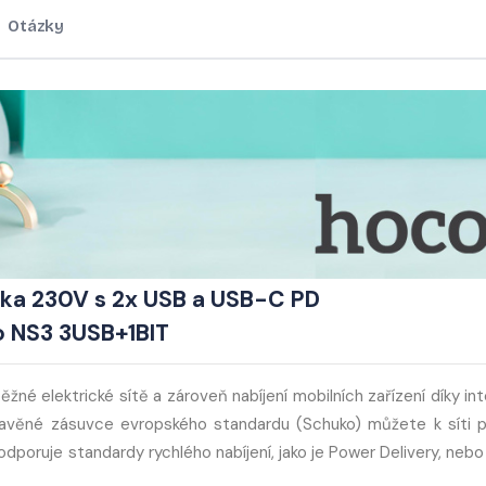
Otázky
vka 230V s 2x USB a USB-C PD
 NS3 3USB+1BIT
né elektrické sítě a zároveň nabíjení mobilních zařízení díky int
věné zásuvce evropského standardu (Schuko) můžete k síti př
Podporuje standardy rychlého nabíjení, jako je Power Delivery, neb