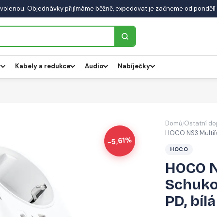
volenou. Objednávky přijímáme běžně, expedovat je začneme od pondělí 
y
Kabely a redukce
Audio
Nabíječky
Domů
Ostatní do
/
HOCO NS3 Multifu
-5,61%
HOCO
HOCO N
Schuko
PD, bílá