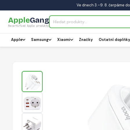
Ve dnech 3.–9. 8. čerpáme do
Apple
Gang
Recertified Apple produkty
Apple
Samsung
Xiaomi
Značky
Ostatní doplňk