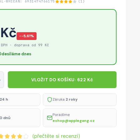
AL-WHI
EAN: 6931474766175
(1)
 Kč
−-5,61%
 DPH · doprava od 99 Kč
Odesíláme dnes
+
VLOŽIT DO KOŠÍKU
· 622 Kč
24 h
Záruka
2 roky
Poradíme
0 dnů
eshop@applegang.cz
(přečtěte si recenzi)