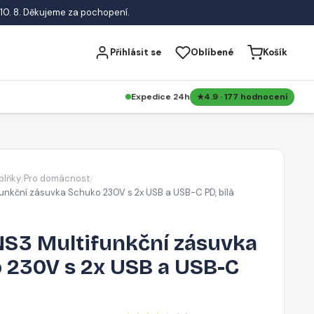
10. 8. Děkujeme za pochopení.
Přihlásit se
Oblíbené
Košík
Expedice 24h
4.9 · 177 hodnocení
plňky
Pro domácnost
/
/
nkční zásuvka Schuko 230V s 2x USB a USB-C PD, bílá
S3 Multifunkční zásuvka
 230V s 2x USB a USB-C