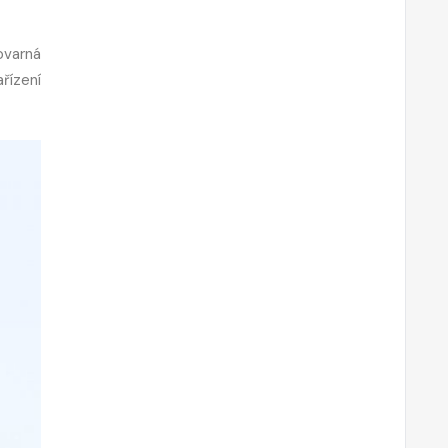
ovarná
řízení