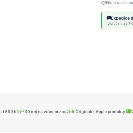
Přidat do oblíb
🚚
Expedice d
(Doručení za 1–2
↩
★
☎
od 599 Kč
30 dní na vrácení zboží
Originální Apple produkty