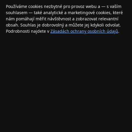
Váš specializovaný obchod s Apple produkty, příslušenstvím a
Používáme cookies nezbytné pro provoz webu a — s vaším
elektronikou. Nakupujte bezpečně a s jistotou.
souhlasem — také analytické a marketingové cookies, které
nám pomáhají měřit návštěvnost a zobrazovat relevantní
INFORMACE
obsah. Souhlas je dobrovolný a můžete jej kdykoli odvolat.
Podrobnosti najdete v
Zásadách ochrany osobních údajů
.
Doprava a doručení
Způsoby platby
Obchodní podmínky
Ochrana osobních údajů
Vrácení zboží a reklamace
KONTAKT
eshop@applegang.cz
Po–Pá: 9:00–18:00
Napište nám