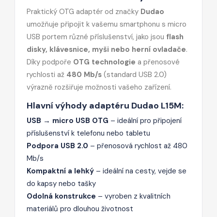
Praktický OTG adaptér od značky
Dudao
umožňuje připojit k vašemu smartphonu s micro
USB portem různé příslušenství, jako jsou
flash
disky, klávesnice, myši nebo herní ovladače
.
Díky podpoře
OTG technologie
a přenosové
rychlosti až
480 Mb/s
(standard USB 2.0)
výrazně rozšiřuje možnosti vašeho zařízení.
Hlavní výhody adaptéru Dudao L15M:
USB → micro USB OTG
– ideální pro připojení
příslušenství k telefonu nebo tabletu
Podpora USB 2.0
– přenosová rychlost až 480
Mb/s
Kompaktní a lehký
– ideální na cesty, vejde se
do kapsy nebo tašky
Odolná konstrukce
– vyroben z kvalitních
materiálů pro dlouhou životnost