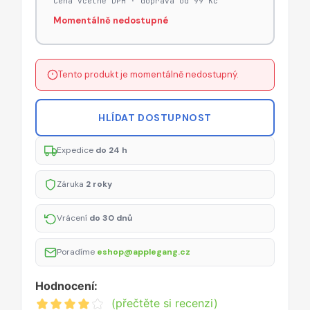
Cena včetně DPH · doprava od 99 Kč
Momentálně nedostupné
Tento produkt je momentálně nedostupný.
HLÍDAT DOSTUPNOST
Expedice
do 24 h
Záruka
2 roky
Vrácení
do 30 dnů
Poradíme
eshop@applegang.cz
Hodnocení:
(přečtěte si recenzi)