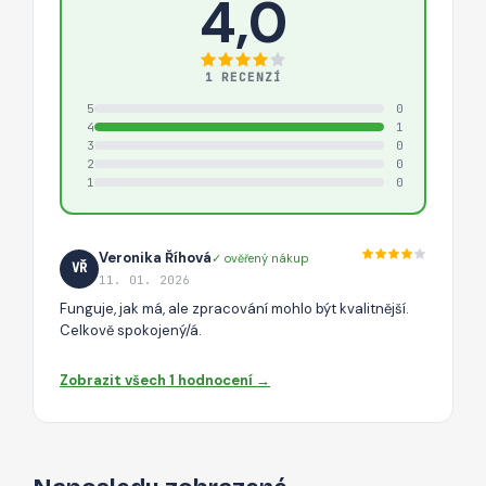
4,0
1 RECENZÍ
5
0
4
1
3
0
2
0
1
0
Veronika Říhová
✓ ověřený nákup
VŘ
11. 01. 2026
Funguje, jak má, ale zpracování mohlo být kvalitnější.
Celkově spokojený/á.
Zobrazit všech 1 hodnocení →