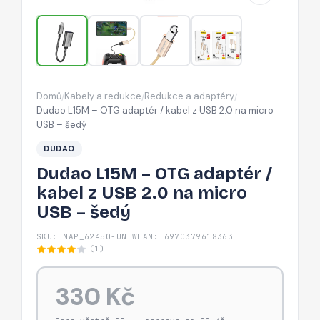
kabel
z
USB
2.0
na
Domů
Kabely a redukce
Redukce a adaptéry
/
/
/
micro
Dudao L15M – OTG adaptér / kabel z USB 2.0 na micro
USB
USB – šedý
–
DUDAO
šedý
Dudao L15M – OTG adaptér /
kabel z USB 2.0 na micro
USB – šedý
SKU: NAP_62450-UNIW
EAN: 6970379618363
(1)
330 Kč