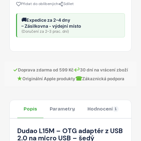
Přidat do oblíbených
Sdílet
🚚
Expedice za 2–4 dny
– Zásilkovna - výdejní místo
(Doručení za 2–3 prac. dní)
✓
↩
Doprava zdarma od 599 Kč
30 dní na vrácení zboží
★
☎
Originální Apple produkty
Zákaznická podpora
Popis
Parametry
Hodnocení
Otá
1
Dudao L15M – OTG adaptér z USB
2.0 na micro USB – šedý