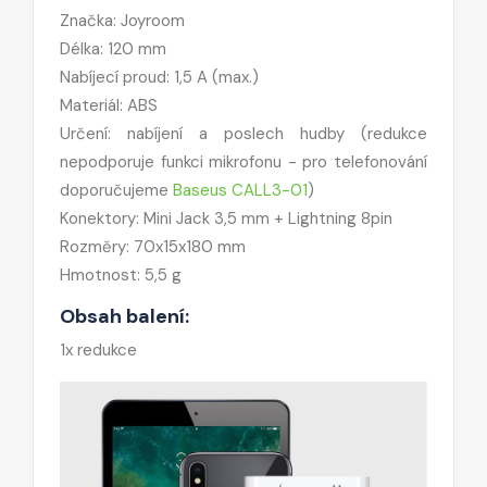
Značka: Joyroom
Délka: 120 mm
Nabíjecí proud: 1,5 A (max.)
Materiál: ABS
Určení: nabíjení a poslech hudby
(redukce
nepodporuje funkci mikrofonu - pro telefonování
doporučujeme
Baseus CALL3-01
)
Konektory: Mini Jack 3,5 mm + Lightning 8pin
Rozměry: 70x15x180 mm
Hmotnost: 5,5 g
Obsah balení:
1x redukce