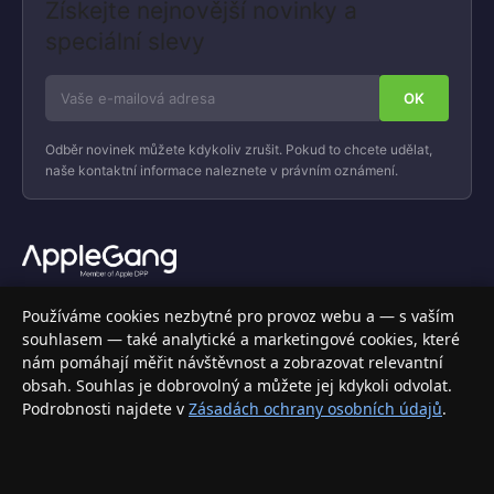
Získejte nejnovější novinky a
speciální slevy
Odběr novinek můžete kdykoliv zrušit. Pokud to chcete udělat,
naše kontaktní informace naleznete v právním oznámení.
Váš specializovaný obchod s Apple produkty, příslušenstvím a
Používáme cookies nezbytné pro provoz webu a — s vaším
elektronikou. Nakupujte bezpečně a s jistotou.
souhlasem — také analytické a marketingové cookies, které
nám pomáhají měřit návštěvnost a zobrazovat relevantní
INFORMACE
obsah. Souhlas je dobrovolný a můžete jej kdykoli odvolat.
Podrobnosti najdete v
Zásadách ochrany osobních údajů
.
Doprava a doručení
Způsoby platby
Obchodní podmínky