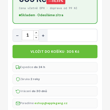
−-36,33%
Cena včetně DPH · doprava od 99 Kč
Skladem · Odesíláme zítra
Množství
−
+
VLOŽIT DO KOŠÍKU
· 305 Kč
Expedice
do 24 h
Záruka
2 roky
Vrácení
do 30 dnů
Poradíme
eshop@applegang.cz