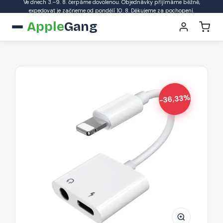
Ve dnech 3.–9. 8. čerpáme dovolenou. Objednávky přijímáme běžně,
expedovat je začneme od pondělí 10. 8. Děkujeme za pochopení.
Apple
Gang
-36,33%
JOYROOM
Ben
Series
S-
Y104
Redukce