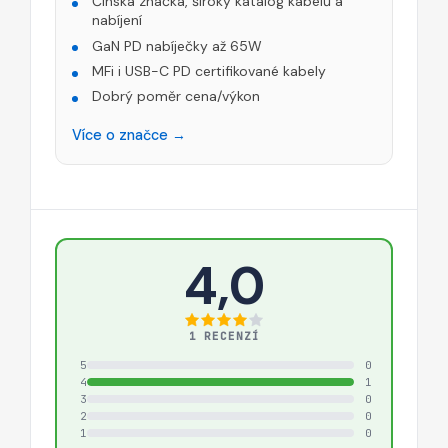
Čínská značka, široký katalog kabelů a
nabíjení
GaN PD nabíječky až 65W
MFi i USB-C PD certifikované kabely
Dobrý poměr cena/výkon
Více o značce →
4,0
1 RECENZÍ
5
0
4
1
3
0
2
0
1
0