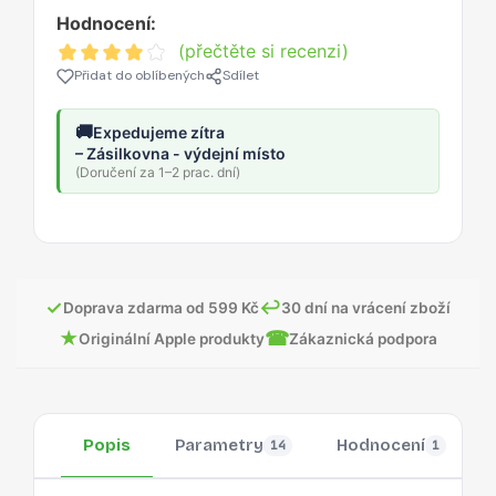
Hodnocení:
(přečtěte si recenzi)
Přidat do oblíbených
Sdílet
🚚
Expedujeme zítra
– Zásilkovna - výdejní místo
(Doručení za 1–2 prac. dní)
✓
↩
Doprava zdarma od 599 Kč
30 dní na vrácení zboží
★
☎
Originální Apple produkty
Zákaznická podpora
Popis
Parametry
Hodnocení
14
1