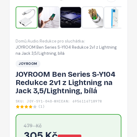
2v1
z
Lightning
na
Jack
Domů
Audio
Redukce pro sluchátka
/
/
/
3,5/Lightning,
JOYROOM Ben Series S-Y104 Redukce 2v1 z Lightning
bílá
na Jack 3,5/Lightning, bílá
JOYROOM
JOYROOM Ben Series S-Y104
Redukce 2v1 z Lightning na
Jack 3,5/Lightning, bílá
SKU: JOY-SY1-040-WHI
EAN: 6956116718978
(1)
479 Kč
305 Kč