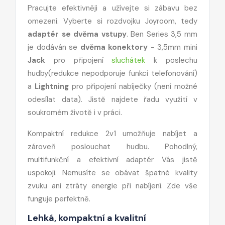
Pracujte efektivněji a užívejte si zábavu bez
omezení. Vyberte si rozdvojku Joyroom, tedy
adaptér se dvěma vstupy
. Ben Series 3,5 mm
je dodáván se
dvěma konektory
- 3,5mm mini
Jack
pro připojení
sluchátek
k poslechu
hudby(redukce nepodporuje funkci telefonování)
a
Lightning
pro připojení nabíječky (není možné
odesílat data). Jistě najdete řadu využití v
soukromém životě i v práci.
Kompaktní redukce 2v1 umožňuje nabíjet a
zároveň poslouchat hudbu. Pohodlný,
multifunkční a efektivní adaptér Vás jistě
uspokojí. Nemusíte se obávat špatné kvality
zvuku ani ztráty energie při nabíjení. Zde vše
funguje perfektně.
Lehká, kompaktní a kvalitní