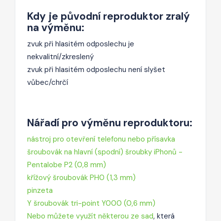
Kdy je původní reproduktor zralý
na výměnu:
zvuk při hlasitém odposlechu je
nekvalitní/zkreslený
zvuk při hlasitém odposlechu není slyšet
vůbec/chrčí
Nářadí pro výměnu reproduktoru:
nástroj pro otevření telefonu nebo přísavka
šroubovák na hlavní (spodní) šroubky iPhonů -
Pentalobe P2 (0,8 mm)
křížový šroubovák PH0 (1,3 mm)
pinzeta
Y šroubovák tri-point Y000 (0,6 mm)
Nebo můžete využít některou ze sad
, která