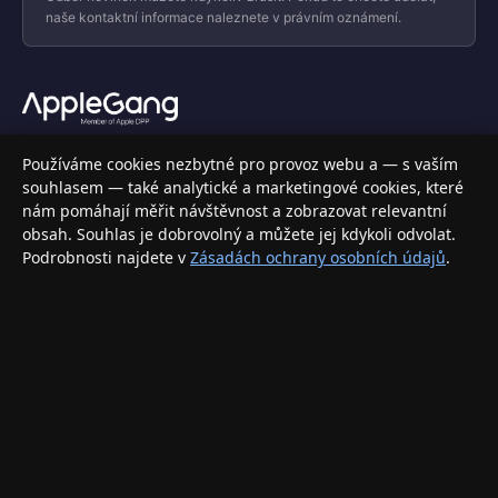
naše kontaktní informace naleznete v právním oznámení.
Váš specializovaný obchod s Apple produkty, příslušenstvím a
Používáme cookies nezbytné pro provoz webu a — s vaším
elektronikou. Nakupujte bezpečně a s jistotou.
souhlasem — také analytické a marketingové cookies, které
nám pomáhají měřit návštěvnost a zobrazovat relevantní
INFORMACE
obsah. Souhlas je dobrovolný a můžete jej kdykoli odvolat.
Podrobnosti najdete v
Zásadách ochrany osobních údajů
.
Doprava a doručení
Způsoby platby
Obchodní podmínky
Ochrana osobních údajů
Vrácení zboží a reklamace
KONTAKT
eshop@applegang.cz