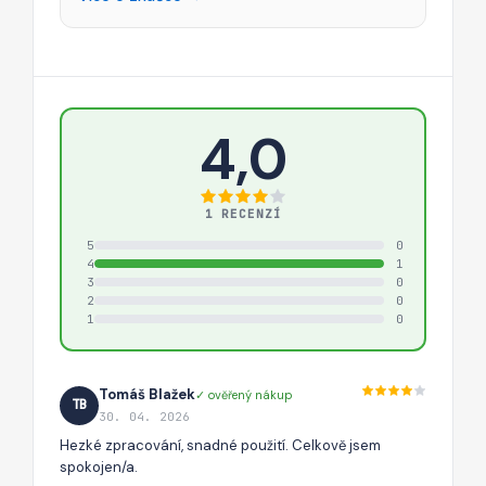
4,0
1 RECENZÍ
5
0
4
1
3
0
2
0
1
0
Tomáš Blažek
✓ ověřený nákup
TB
30. 04. 2026
Hezké zpracování, snadné použití. Celkově jsem
spokojen/a.