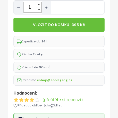
Množství
−
+
VLOŽIT DO KOŠÍKU
· 395 Kč
Expedice
do 24 h
Záruka
2 roky
Vrácení
do 30 dnů
Poradíme
eshop@applegang.cz
Hodnocení:
(přečtěte si recenzi)
Přidat do oblíbených
Sdílet