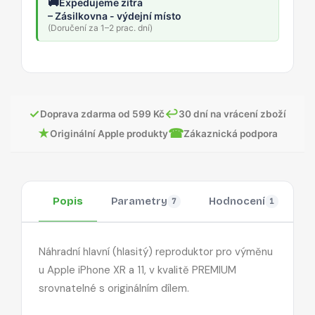
🚚
Expedujeme zítra
– Zásilkovna - výdejní místo
(Doručení za 1–2 prac. dní)
✓
↩
Doprava zdarma od 599 Kč
30 dní na vrácení zboží
★
☎
Originální Apple produkty
Zákaznická podpora
Popis
Parametry
Hodnocení
O
7
1
Náhradní hlavní (hlasitý) reproduktor pro výměnu
u Apple iPhone XR a 11, v kvalitě PREMIUM
srovnatelné s originálním dílem.