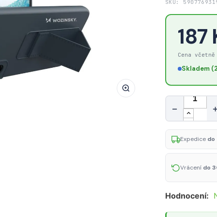
SKU: 590776931
Kryt
Wozinsky
187
KICKSTAND
CASE
Cena včetně
pro
Samsung
Skladem (2
Galaxy
S22+
Množství
-
−
navy
blue
Expedice
do 
Vrácení
do 3
Hodnocení: