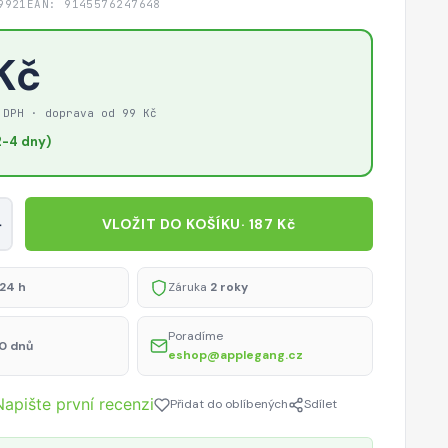
9921
EAN: 9145576247648
 Kč
 DPH · doprava od 99 Kč
-4 dny)
+
VLOŽIT DO KOŠÍKU
· 187 Kč
24 h
Záruka
2 roky
Poradíme
0 dnů
eshop@applegang.cz
Napište první recenzi
Přidat do oblíbených
Sdílet