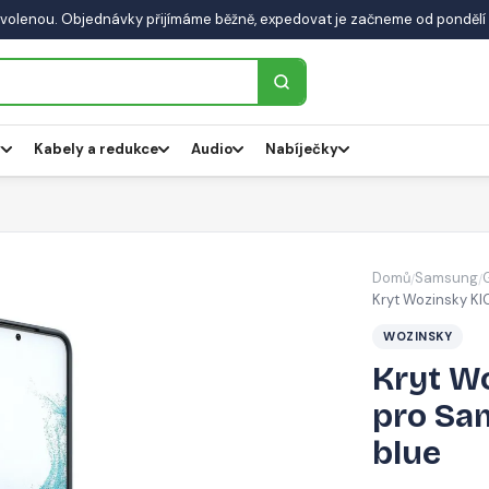
volenou. Objednávky přijímáme běžně, expedovat je začneme od pondělí 
y
Kabely a redukce
Audio
Nabíječky
Domů
Samsung
/
/
Kryt Wozinsky K
WOZINSKY
Kryt W
pro Sa
blue