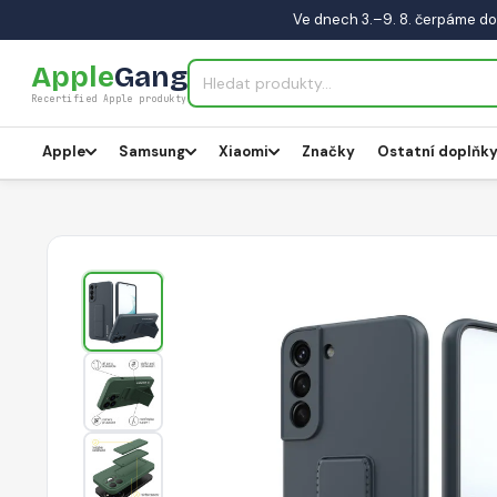
Ve dnech 3.–9. 8. čerpáme do
Apple
Gang
Recertified Apple produkty
Apple
Samsung
Xiaomi
Značky
Ostatní doplňk