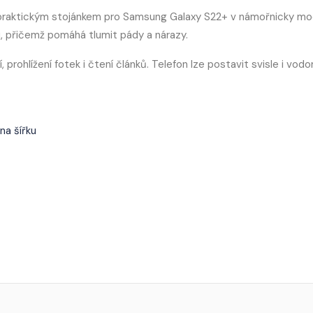
s praktickým stojánkem pro Samsung Galaxy S22+ v námořnicky m
u, přičemž pomáhá tlumit pády a nárazy.
, prohlížení fotek i čtení článků. Telefon lze postavit svisle i vod
na šířku