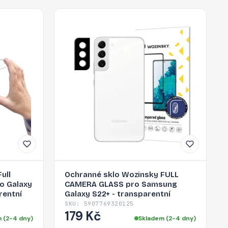
ull
Ochranné sklo Wozinsky FULL
ro Galaxy
CAMERA GLASS pro Samsung
rentní
Galaxy S22+ - transparentní
SKU: 5907769320125
179 Kč
 (2-4 dny)
Skladem (2-4 dny)