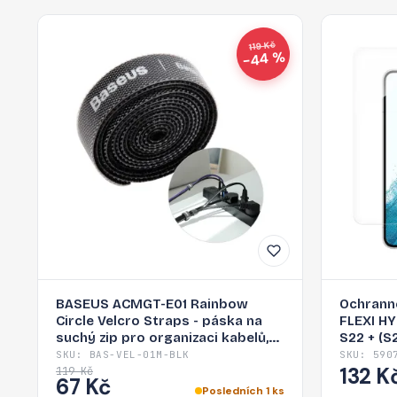
119 Kč
−44 %
BASEUS ACMGT-E01 Rainbow
Ochrann
Circle Velcro Straps - páska na
FLEXI H
suchý zip pro organizaci kabelů,
S22 + (S
1m, černá
SKU: BAS-VEL-01M-BLK
SKU: 590
132 K
119 Kč
67 Kč
Posledních 1 ks