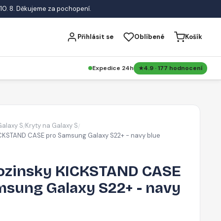
10. 8. Děkujeme za pochopení.
Přihlásit se
Oblíbené
Košík
Expedice 24h
4.9 · 177 hodnocení
Galaxy S
Kryty na Galaxy S
/
/
ICKSTAND CASE pro Samsung Galaxy S22+ - navy blue
ozinsky KICKSTAND CASE
msung Galaxy S22+ - navy