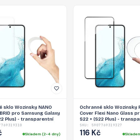
é sklo Wozinsky NANO
Ochranné sklo Wozinsky F
YBRID pro Samsung Galaxy
Cover Flexi Nano Glass p
22 Plus) - transparentní
S22 + (S22 Plus) - transpa
7769319310
SKU: 5907769319327
č
116 Kč
Skladem (2-4 dny)
Skladem