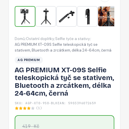
tyč
se
stativem,
Bluetooth
a
Domů
Ostatní doplňky
Selfie tyče a stativy
/
/
/
zrcátkem,
AG PREMIUM XT-09S Selfie teleskopická tyč se
délka
stativem, Bluetooth a zrcátkem, délka 24-64cm, černá
24-
AG PREMIUM
64cm,
AG PREMIUM XT-09S Selfie
černá
teleskopická tyč se stativem,
Bluetooth a zrcátkem, délka
24-64cm, černá
SKU: AGP-XT0-9S0-BLK
EAN: 5903396072659
(1)
419 Kč