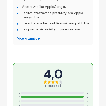
Vlastní značka AppleGang.cz
Pečlivě otestované produkty pro Apple
ekosystém
Garantovaná bezproblémová kompatibilita
Bez prémiové přirážky – přímo od nás
Více o značce →
4,0
1 RECENZÍ
5
0
4
1
3
0
2
0