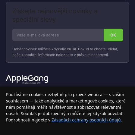
Získejte nejnovější novinky a
speciální slevy
Odběr novinek můžete kdykoliv zrušit. Pokud to chcete udělat,
naše kontaktní informace naleznete v právním oznámení.
Váš specializovaný obchod s Apple produkty, příslušenstvím a
Používáme cookies nezbytné pro provoz webu a — s vaším
elektronikou. Nakupujte bezpečně a s jistotou.
souhlasem — také analytické a marketingové cookies, které
nám pomáhají měřit návštěvnost a zobrazovat relevantní
INFORMACE
obsah. Souhlas je dobrovolný a můžete jej kdykoli odvolat.
Podrobnosti najdete v
Zásadách ochrany osobních údajů
.
Doprava a doručení
Způsoby platby