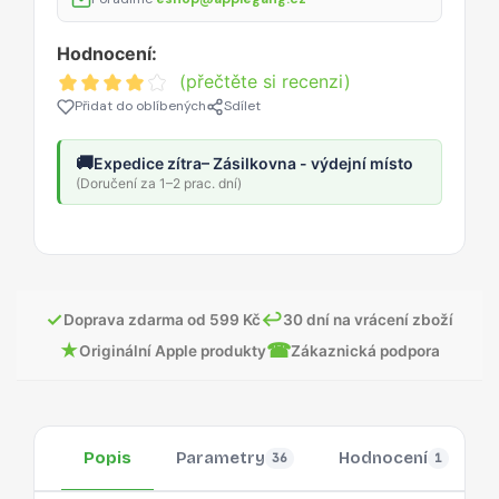
Hodnocení:
(přečtěte si recenzi)
Přidat do oblíbených
Sdílet
🚚
Expedice zítra
– Zásilkovna - výdejní místo
(Doručení za 1–2 prac. dní)
✓
↩
Doprava zdarma od 599 Kč
30 dní na vrácení zboží
★
☎
Originální Apple produkty
Zákaznická podpora
Popis
Parametry
Hodnocení
36
1