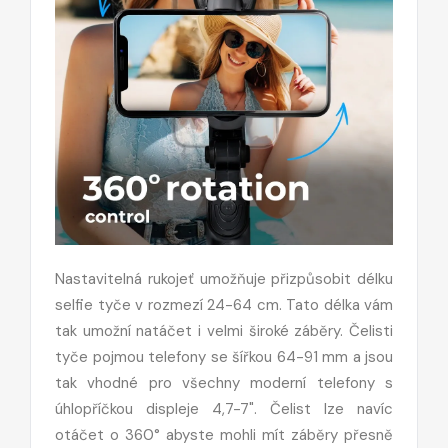
Nastavitelná rukojeť umožňuje přizpůsobit délku
selfie tyče v rozmezí 24-64 cm. Tato délka vám
tak umožní natáčet i velmi široké záběry. Čelisti
tyče pojmou telefony se šířkou 64-91 mm a jsou
tak vhodné pro všechny moderní telefony s
úhlopříčkou displeje 4,7-7". Čelist lze navíc
otáčet o 360° abyste mohli mít záběry přesně