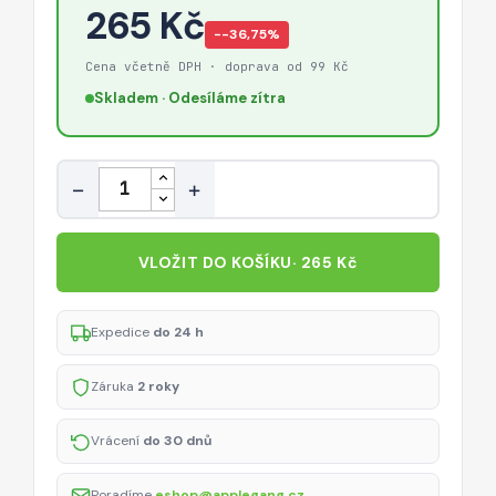
265 Kč
−-36,75%
Cena včetně DPH · doprava od 99 Kč
Skladem · Odesíláme zítra
Množství
−
+
VLOŽIT DO KOŠÍKU
· 265 Kč
Expedice
do 24 h
Záruka
2 roky
Vrácení
do 30 dnů
Poradíme
eshop@applegang.cz