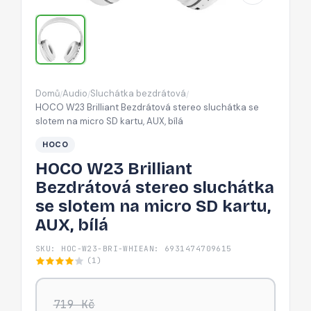
se
slotem
na
micro
SD
Domů
Audio
Sluchátka bezdrátová
/
/
/
kartu,
HOCO W23 Brilliant Bezdrátová stereo sluchátka se
AUX,
slotem na micro SD kartu, AUX, bílá
bílá
HOCO
HOCO W23 Brilliant
Bezdrátová stereo sluchátka
se slotem na micro SD kartu,
AUX, bílá
SKU: HOC-W23-BRI-WHI
EAN: 6931474709615
(1)
719 Kč