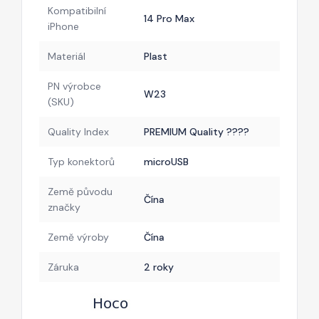
Kompatibilní
14 Pro Max
iPhone
Materiál
Plast
PN výrobce
W23
(SKU)
Quality Index
PREMIUM Quality ????
Typ konektorů
microUSB
Země původu
Čína
značky
Země výroby
Čína
Záruka
2 roky