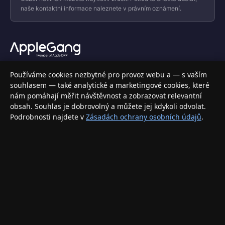
naše kontaktní informace naleznete v právním oznámení.
Váš specializovaný obchod s Apple produkty, příslušenstvím a
Používáme cookies nezbytné pro provoz webu a — s vaším
elektronikou. Nakupujte bezpečně a s jistotou.
souhlasem — také analytické a marketingové cookies, které
nám pomáhají měřit návštěvnost a zobrazovat relevantní
INFORMACE
obsah. Souhlas je dobrovolný a můžete jej kdykoli odvolat.
Podrobnosti najdete v
Zásadách ochrany osobních údajů
.
Doprava a doručení
Způsoby platby
Obchodní podmínky
Ochrana osobních údajů
Vrácení zboží a reklamace
KONTAKT
eshop@applegang.cz