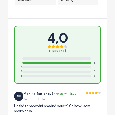
4,0
1 RECENZÍ
5
0
4
1
3
0
2
0
1
0
Monika Burianová
✓ ověřený nákup
MB
26. 01. 2026
Hezké zpracování, snadné použití. Celkově jsem
spokojen/a.