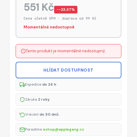
551 Kč
−-23,37%
Cena včetně DPH · doprava od 99 Kč
Momentálně nedostupné
Tento produkt je momentálně nedostupný.
HLÍDAT DOSTUPNOST
Expedice
do 24 h
Záruka
2 roky
Vrácení
do 30 dnů
Poradíme
eshop@applegang.cz