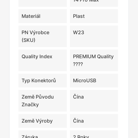
Materiál
Plast
PN Výrobce
W23
(SKU)
Quality Index
PREMIUM Quality
????
Typ Konektorů
MicroUSB
Země Původu
Čína
Značky
Země Výroby
Čína
Záruka
2 Roky