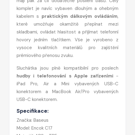
mají pak za cíl dodatečné posílení basů. Celý
komplet je navíc vybaven dlouhým a ohebným
kabelem s
praktickým dálkovým ovládáním
,
které umožňuje okamžitě přepínat mezi
skladbami, ovládat hlasitost a přijímat telefonní
hovory jedním tlačítkem. Vše je vyrobeno z
vysoce kvalitních materiálů pro zajištění
prémiového přenosu zvuku.
Sluchátka jsou plně kompatibilní pro poslech
hudby i telefonování s Apple zařízeními
-
iPad Pro, Air a Mini vybavených USB-C
konektorem a MacBook Air/Pro vybavených
USB-C konektorem.
Specifikace:
Značka: Baseus
Model: Encok C17