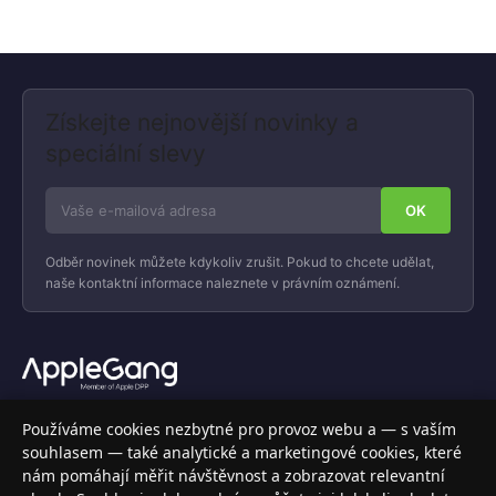
Získejte nejnovější novinky a
speciální slevy
Odběr novinek můžete kdykoliv zrušit. Pokud to chcete udělat,
naše kontaktní informace naleznete v právním oznámení.
Váš specializovaný obchod s Apple produkty, příslušenstvím a
Používáme cookies nezbytné pro provoz webu a — s vaším
elektronikou. Nakupujte bezpečně a s jistotou.
souhlasem — také analytické a marketingové cookies, které
nám pomáhají měřit návštěvnost a zobrazovat relevantní
INFORMACE