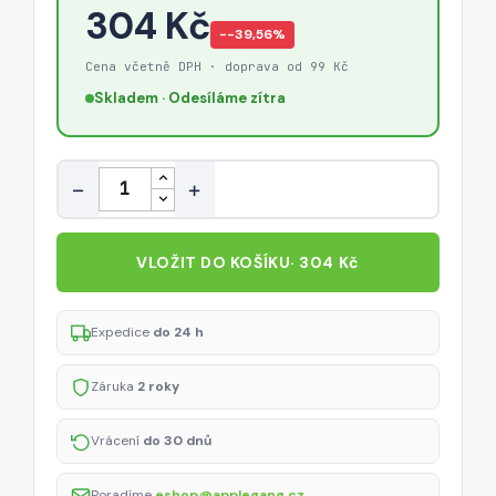
304 Kč
−-39,56%
Cena včetně DPH · doprava od 99 Kč
Skladem · Odesíláme zítra
Množství
−
+
VLOŽIT DO KOŠÍKU
· 304 Kč
Expedice
do 24 h
Záruka
2 roky
Vrácení
do 30 dnů
Poradíme
eshop@applegang.cz