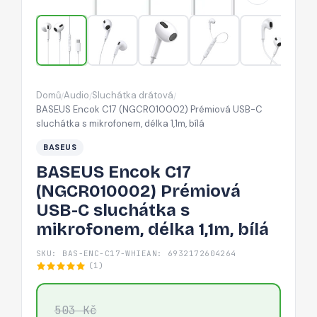
C
sluchátka
s
mikrofonem,
délka
Domů
Audio
Sluchátka drátová
/
/
/
1,1m,
BASEUS Encok C17 (NGCR010002) Prémiová USB-C
bílá
sluchátka s mikrofonem, délka 1,1m, bílá
BASEUS
BASEUS Encok C17
(NGCR010002) Prémiová
USB-C sluchátka s
mikrofonem, délka 1,1m, bílá
SKU: BAS-ENC-C17-WHI
EAN: 6932172604264
(1)
503 Kč