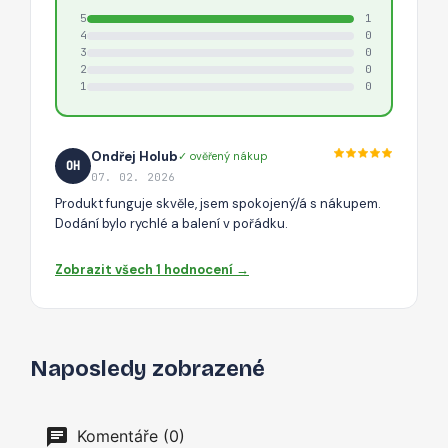
5
1
4
0
3
0
2
0
1
0
Ondřej Holub
✓ ověřený nákup
OH
07. 02. 2026
Produkt funguje skvěle, jsem spokojený/á s nákupem.
Dodání bylo rychlé a balení v pořádku.
Zobrazit všech 1 hodnocení →
Naposledy zobrazené
Komentáře (0)