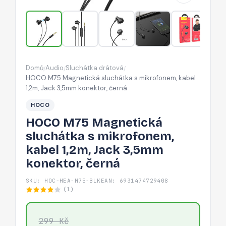
kabel
1,2m,
Jack
3,5mm
konektor,
Domů
Audio
Sluchátka drátová
/
/
/
černá
HOCO M75 Magnetická sluchátka s mikrofonem, kabel
1,2m, Jack 3,5mm konektor, černá
HOCO
HOCO M75 Magnetická
sluchátka s mikrofonem,
kabel 1,2m, Jack 3,5mm
konektor, černá
SKU: HOC-HEA-M75-BLK
EAN: 6931474729408
(1)
299 Kč