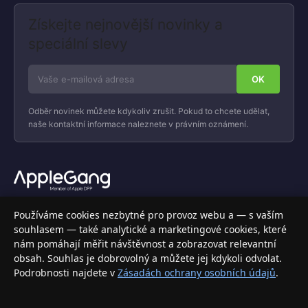
Získejte nejnovější novinky a
speciální slevy
Odběr novinek můžete kdykoliv zrušit. Pokud to chcete udělat,
naše kontaktní informace naleznete v právním oznámení.
Váš specializovaný obchod s Apple produkty, příslušenstvím a
Používáme cookies nezbytné pro provoz webu a — s vaším
elektronikou. Nakupujte bezpečně a s jistotou.
souhlasem — také analytické a marketingové cookies, které
nám pomáhají měřit návštěvnost a zobrazovat relevantní
INFORMACE
obsah. Souhlas je dobrovolný a můžete jej kdykoli odvolat.
Podrobnosti najdete v
Zásadách ochrany osobních údajů
.
Doprava a doručení
Způsoby platby