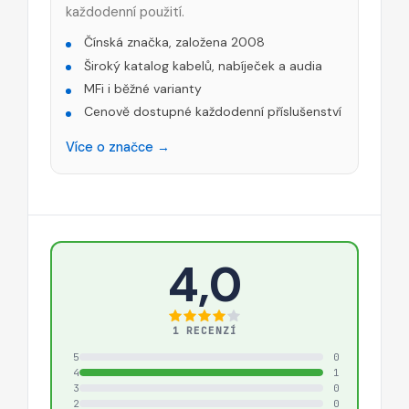
každodenní použití.
Čínská značka, založena 2008
Široký katalog kabelů, nabíječek a audia
MFi i běžné varianty
Cenově dostupné každodenní příslušenství
Více o značce →
4,0
1 RECENZÍ
5
0
4
1
3
0
2
0