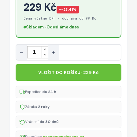
229 Kč
−-23,41%
Cena včetně DPH · doprava od 99 Kč
Skladem · Odesíláme dnes
Množství
−
+
VLOŽIT DO KOŠÍKU
· 229 Kč
Expedice
do 24 h
Záruka
2 roky
Vrácení
do 30 dnů
Poradíme
eshop@applegang.cz