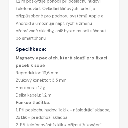
1,2 m poskytuje pohodlí při poslechu hudby i
telefonování. Ovládání klíčových funkcí je
přizpůsobené pro podporu systémů Apple a
Android a umožňuje např. rychlá změnu
přehrávané skladby, aniž byste museli sáhnout
po smartphonu.
Specifikace:
Magnety v peckách, které slouží pro fixaci
pecek k sobě
Reproduktor: 13,6 mm
Zvukový konektor: 3,5 mm
Hmotnost: 12 g
Délka kabelu: 1,2 m
Funkce tlačítka:
1. Při poslechu hudby: 1x klik = následující skladba,
2x klik = předchozí skladba
2. Při telefonování: 1x klik = přijmutí/ukončení