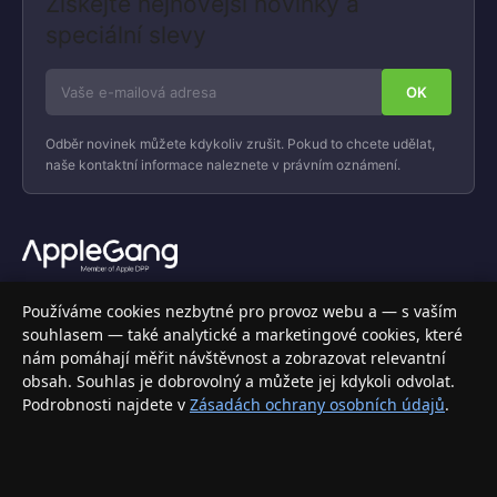
Získejte nejnovější novinky a
speciální slevy
Odběr novinek můžete kdykoliv zrušit. Pokud to chcete udělat,
naše kontaktní informace naleznete v právním oznámení.
Váš specializovaný obchod s Apple produkty, příslušenstvím a
Používáme cookies nezbytné pro provoz webu a — s vaším
elektronikou. Nakupujte bezpečně a s jistotou.
souhlasem — také analytické a marketingové cookies, které
nám pomáhají měřit návštěvnost a zobrazovat relevantní
INFORMACE
obsah. Souhlas je dobrovolný a můžete jej kdykoli odvolat.
Podrobnosti najdete v
Zásadách ochrany osobních údajů
.
Doprava a doručení
Způsoby platby
Obchodní podmínky