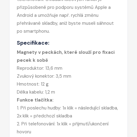
přizpůsobené pro podporu systémů Apple a
Android a umožňuje např. rychlá změnu
přehrávané skladby, aniž byste museli sáhnout
po smartphonu.
Specifikace:
Magnety v peckách, které slouží pro fixaci
pecek k sobě
Reproduktor: 13,6 mm
Zvukový konektor: 3,5 mm
Hmotnost: 12 g
Délka kabelu: 1,2 m
Funkce tlačítka:
1. Při poslechu hudby: 1x klik = následující skladba,
2x klik = předchozí skladba
2. Při telefonování: 1x klik = přijmutí/ukončení
hovoru