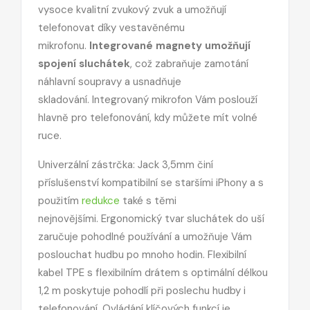
vysoce kvalitní zvukový zvuk a umožňují
telefonovat díky vestavěnému
mikrofonu.
Integrované magnety umožňují
spojení sluchátek
, což zabraňuje zamotání
náhlavní soupravy a usnadňuje
skladování. Integrovaný mikrofon Vám poslouží
hlavně pro telefonování, kdy můžete mít volné
ruce.
Univerzální zástrčka: Jack 3,5mm činí
příslušenství kompatibilní se staršími iPhony a s
použitím
redukce
také s těmi
nejnovějšími. Ergonomický tvar sluchátek do uší
zaručuje pohodlné používání a umožňuje Vám
poslouchat hudbu po mnoho hodin. Flexibilní
kabel TPE s flexibilním drátem s optimální délkou
1,2 m poskytuje pohodlí při poslechu hudby i
telefonování. Ovládání klíčových funkcí je