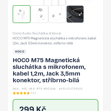
kabel
1,2m,
Jack
3,5mm
konektor,
Domů
Audio
Sluchátka drátová
/
/
/
stříbrno-
HOCO M75 Magnetická sluchátka s mikrofonem, kabel
bílá
1,2m, Jack 3,5mm konektor, stříbrno-bílá
HOCO
HOCO M75 Magnetická
sluchátka s mikrofonem,
kabel 1,2m, Jack 3,5mm
konektor, stříbrno-bílá
SKU: HOC-HEA-M75-WHI
EAN: 6931474729415
(1)
299 Kč