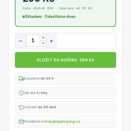
Cena včetně DPH · doprava od 99 Kč
Skladem · Odesíláme dnes
Množství
−
+
VLOŽIT DO KOŠÍKU
· 299 Kč
Expedice
do 24 h
Záruka
2 roky
Vrácení
do 30 dnů
Poradíme
eshop@applegang.cz