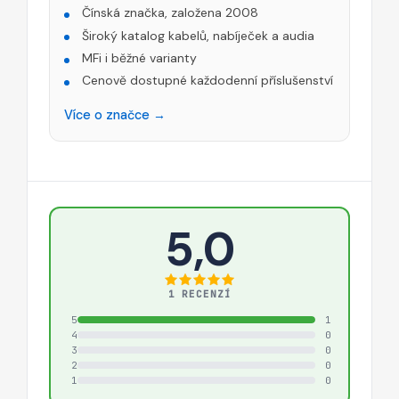
Čínská značka, založena 2008
Široký katalog kabelů, nabíječek a audia
MFi i běžné varianty
Cenově dostupné každodenní příslušenství
Více o značce →
5,0
1 RECENZÍ
5
1
4
0
3
0
2
0
1
0