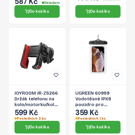
587 Kč
černá
Skladem
Do košíku
Do košíku
JOYROOM JR-ZS266
UGREEN 60959
Držák telefonu na
Vodotěsné IPX8
kolo/motorku/koloběžku,
pouzdro pro
černo-červený
mobilní telefon až
599 Kč
359 Kč
6,5", černé
Posledních 3 ks
Posledních 1 ks
Do košíku
Do košíku