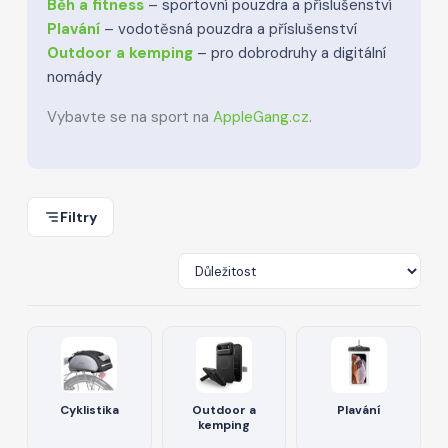
Běh a fitness
– sportovní pouzdra a příslušenství
Plavání
– vodotěsná pouzdra a příslušenství
Outdoor a kemping
– pro dobrodruhy a digitální
nomády
Vybavte se na sport na
AppleGang.cz
.
Filtry
Cyklistika
Outdoor a
Plavání
kemping