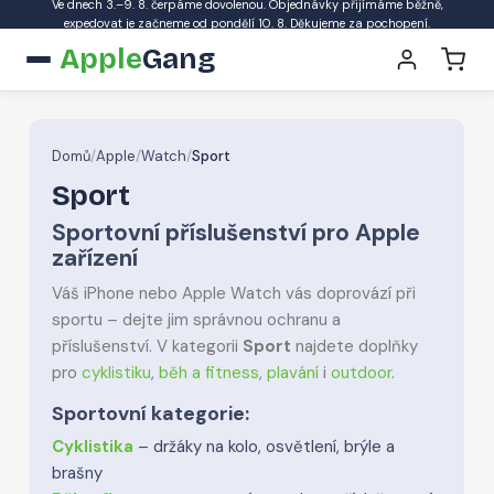
Ve dnech 3.–9. 8. čerpáme dovolenou. Objednávky přijímáme běžně,
expedovat je začneme od pondělí 10. 8. Děkujeme za pochopení.
Apple
Gang
Domů
/
Apple
/
Watch
/
Sport
Sport
Sportovní příslušenství pro Apple
zařízení
Váš iPhone nebo Apple Watch vás doprovází při
sportu – dejte jim správnou ochranu a
příslušenství. V kategorii
Sport
najdete doplňky
pro
cyklistiku
,
běh a fitness
,
plavání
i
outdoor
.
Sportovní kategorie:
Cyklistika
– držáky na kolo, osvětlení, brýle a
brašny