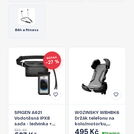
Běh a fitness
801 Kč
−27 %
SPIGEN A621
WOZINSKY WBHBK6
Vodotěsná IPX8
Držák telefonu na
sada - ledvinka +
kolo/motorku,
pouzdro na telefon,
černý
495 Kč
801 Kč
Skladem