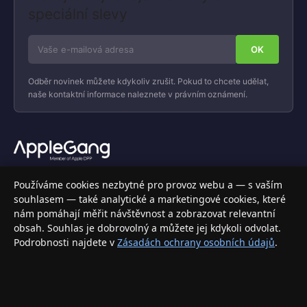
speciální slevy
Odběr novinek můžete kdykoliv zrušit. Pokud to chcete udělat,
naše kontaktní informace naleznete v právním oznámení.
Váš specializovaný obchod s Apple produkty, příslušenstvím a
Používáme cookies nezbytné pro provoz webu a — s vaším
elektronikou. Nakupujte bezpečně a s jistotou.
souhlasem — také analytické a marketingové cookies, které
nám pomáhají měřit návštěvnost a zobrazovat relevantní
INFORMACE
obsah. Souhlas je dobrovolný a můžete jej kdykoli odvolat.
Podrobnosti najdete v
Zásadách ochrany osobních údajů
.
Doprava a doručení
Způsoby platby
Obchodní podmínky
Ochrana osobních údajů