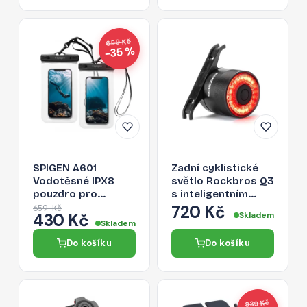
659 Kč
−35 %
SPIGEN A601
Zadní cyklistické
Vodotěsné IPX8
světlo Rockbros Q3
pouzdro pro
s inteligentním
mobilní telefon až
systémem
720 Kč
659 Kč
430 Kč
Skladem
6,8", 2ks, černé
zastavení - černé
Skladem
Do košíku
Do košíku
839 Kč