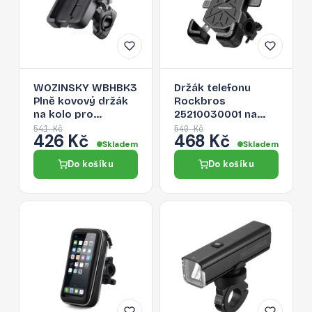
WOZINSKY WBHBK3
Držák telefonu
Plně kovový držák
Rockbros
na kolo pro
25210030001 na
telefony 4,7-6,8",
řídítka jízdního kola
541 Kč
540 Kč
426 Kč
468 Kč
černý
- černý
Skladem
Skladem
Do košíku
Do košíku