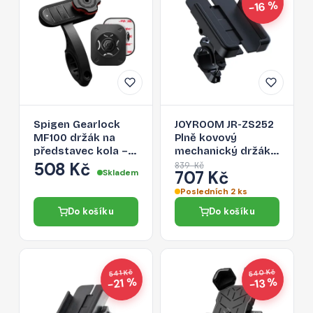
−16 %
Spigen Gearlock
JOYROOM JR-ZS252
MF100 držák na
Plně kovový
představec kola –
mechanický držák
černý
telefonu na
508 Kč
839 Kč
Skladem
707 Kč
kolo/motorku,
černý
Posledních 2 ks
Do košíku
Do košíku
540 Kč
541 Kč
−21 %
−13 %