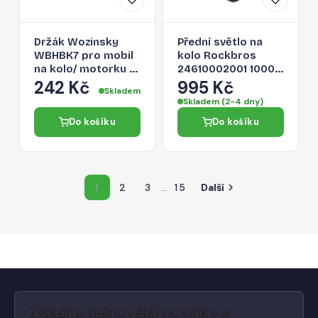
Držák Wozinsky
Přední světlo na
WBHBK7 pro mobil
kolo Rockbros
na kolo/ motorku -
24610002001 1000
černý
lm + kabel USB-C -
242 Kč
995 Kč
Skladem
USB-A - černé
Skladem (2-4 dny)
Do košíku
Do košíku
1
2
3
…
15
Další

Získejte nejnovější novinky a