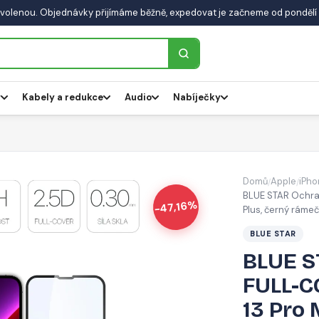
volenou. Objednávky přijímáme běžně, expedovat je začneme od pondělí 
y
Kabely a redukce
Audio
Nabíječky
Domů
Apple
iPho
/
/
BLUE STAR Ochra
-47,16%
Plus, černý ráme
BLUE STAR
BLUE S
FULL-C
13 Pro 