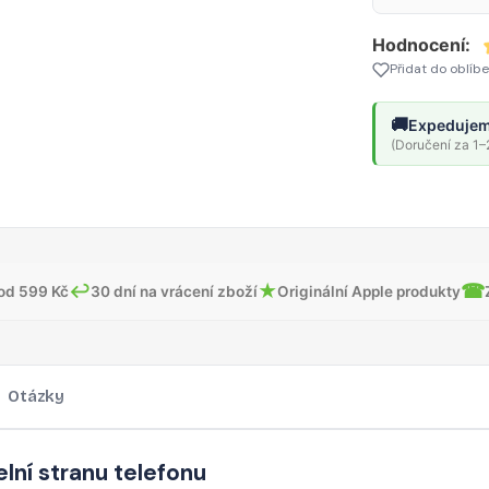
Hodnocení:
Přidat do oblíb
🚚
Expedujem
(Doručení za 1–2
↩
★
☎
od 599 Kč
30 dní na vrácení zboží
Originální Apple produkty
Otázky
elní stranu telefonu