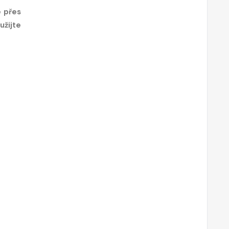
é přes
užijte