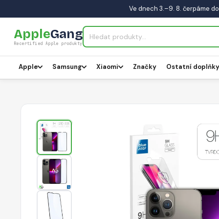
Ve dnech 3.–9. 8. čerpáme do
Apple
Gang
Recertified Apple produkty
Apple
Samsung
Xiaomi
Značky
Ostatní doplňk