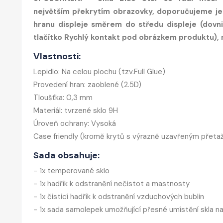
největším překrytím obrazovky, doporučujeme je
hranu displeje směrem do středu displeje (dovnit
tlačítko Rychlý kontakt pod obrázkem produktu),
Vlastnosti:
Lepidlo: Na celou plochu (tzv.Full Glue)
Provedení hran: zaoblené (2.5D)
Tloušťka: 0,3 mm
Materiál: tvrzené sklo 9H
Úroveň ochrany: Vysoká
Case friendly (kromě krytů s výrazně uzavřeným přeta
Sada obsahuje:
- 1x temperované sklo
- 1x hadřík k odstranění nečistot a mastnosty
- 1x čisticí hadřík k odstranění vzduchových bublin
- 1x sada samolepek umožňující přesné umístění skla n