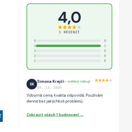
4,0
1 RECENZÍ
5
0
4
1
3
0
2
0
1
0
Simona Krejčí
✓ ověřený nákup
SK
08. 12. 2025
Výborná cena, kvalita odpovídá. Používám
denně bez jakýchkoli problémů.
Zobrazit všech 1 hodnocení →