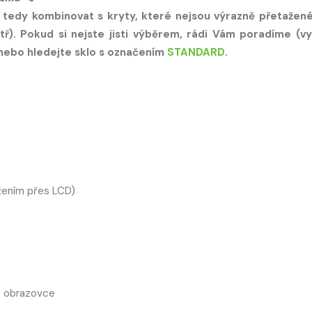
 tedy kombinovat s kryty, které nejsou výrazně přetažen
ř). Pokud si nejste jisti výběrem, rádi Vám poradíme (vy
 nebo hledejte sklo s označením
STANDARD
.
žením přes LCD)
a obrazovce