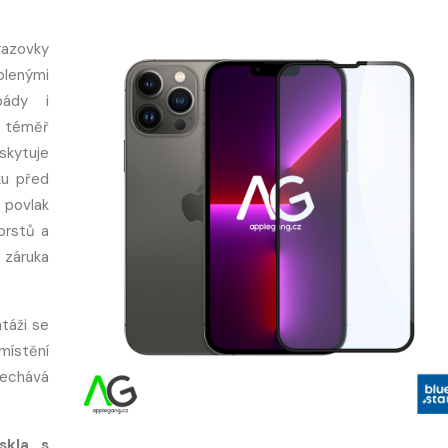
razovky
blenými
pády i
 téměř
skytuje
ku před
 povlak
prstů a
 záruka
táži se
místění
anechává
skla s