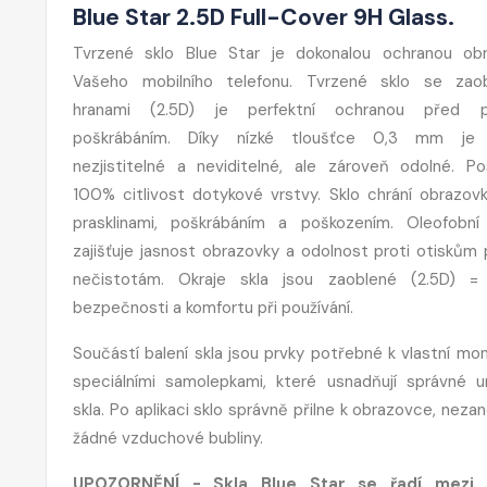
Blue Star 2.5D Full-Cover 9H Glass.
Tvrzené sklo Blue Star je dokonalou ochranou ob
Vašeho mobilního telefonu. Tvrzené sklo se zao
hranami (2.5D) je perfektní ochranou před 
poškrábáním. Díky nízké tloušťce 0,3 mm je
nezjistitelné a neviditelné, ale zároveň odolné. Po
100% citlivost dotykové vrstvy. Sklo chrání obrazov
prasklinami, poškrábáním a poškozením. Oleofobní
zajišťuje jasnost obrazovky a odolnost proti otiskům 
nečistotám. Okraje skla jsou zaoblené (2.5D) =
bezpečnosti a komfortu při používání.
Součástí balení skla jsou prvky potřebné k vlastní mon
speciálními samolepkami, které usnadňují správné u
skla. Po aplikaci sklo správně přilne k obrazovce, nez
žádné vzduchové bubliny.
UPOZORNĚNÍ - Skla Blue Star se řadí mezi 