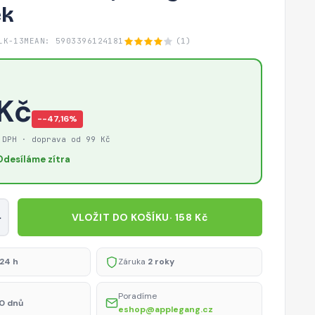
ek
LK-13M
EAN: 5903396124181
(1)
 Kč
−-47,16%
 DPH · doprava od 99 Kč
Odesíláme zítra
+
VLOŽIT DO KOŠÍKU
· 158 Kč
24 h
Záruka
2 roky
Poradíme
0 dnů
eshop@applegang.cz