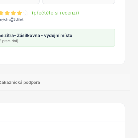
(přečtěte si recenzi)
ených
Sdílet
e zítra
– Zásilkovna - výdejní místo
 prac. dní)
Zákaznická podpora