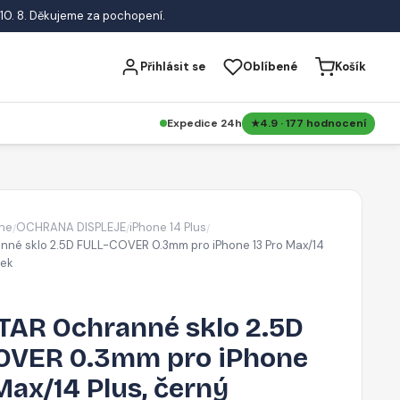
10. 8. Děkujeme za pochopení.
Přihlásit se
Oblíbené
Košík
Expedice 24h
4.9 · 177 hodnocení
ne
OCHRANA DISPLEJE
iPhone 14 Plus
/
/
/
nné sklo 2.5D FULL-COVER 0.3mm pro iPhone 13 Pro Max/14
ček
TAR Ochranné sklo 2.5D
OVER 0.3mm pro iPhone
Max/14 Plus, černý