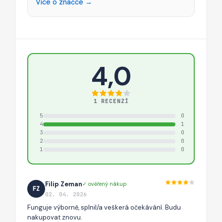
Více o značce →
4,0
1 RECENZÍ
5
0
4
1
3
0
2
0
1
0
Filip Zeman
✓ ověřený nákup
FZ
02. 04. 2026
Funguje výborně, splnil/a veškerá očekávání. Budu
nakupovat znovu.