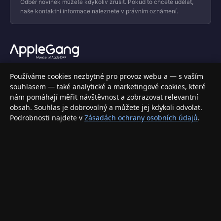
Odběr novinek můžete kdykoliv zrušit. Pokud to chcete udělat,
naše kontaktní informace naleznete v právním oznámení.
Váš specializovaný obchod s Apple produkty, příslušenstvím a
Používáme cookies nezbytné pro provoz webu a — s vaším
elektronikou. Nakupujte bezpečně a s jistotou.
souhlasem — také analytické a marketingové cookies, které
nám pomáhají měřit návštěvnost a zobrazovat relevantní
INFORMACE
obsah. Souhlas je dobrovolný a můžete jej kdykoli odvolat.
Podrobnosti najdete v
Zásadách ochrany osobních údajů
.
Doprava a doručení
Způsoby platby
Obchodní podmínky
Ochrana osobních údajů
Vrácení zboží a reklamace
KONTAKT
eshop@applegang.cz