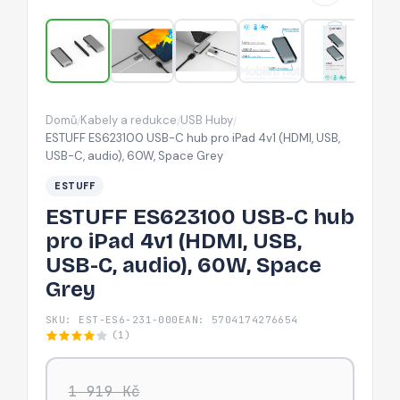
iPad
4v1
(HDMI,
USB,
USB-
Domů
Kabely a redukce
USB Huby
/
/
/
C,
ESTUFF ES623100 USB-C hub pro iPad 4v1 (HDMI, USB,
audio),
USB-C, audio), 60W, Space Grey
60W,
ESTUFF
Space
ESTUFF ES623100 USB-C hub
Grey
pro iPad 4v1 (HDMI, USB,
USB-C, audio), 60W, Space
Grey
SKU: EST-ES6-231-000
EAN: 5704174276654
(1)
1 919 Kč