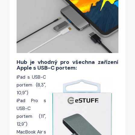
Hub je vhodný pro všechna zařízení
Apple s USB-C portem:
iPad s USB-C
portem (8,3",
10,9")
iPad Pro s
USB-C
portem (11",
12,9")
MacBook Air s