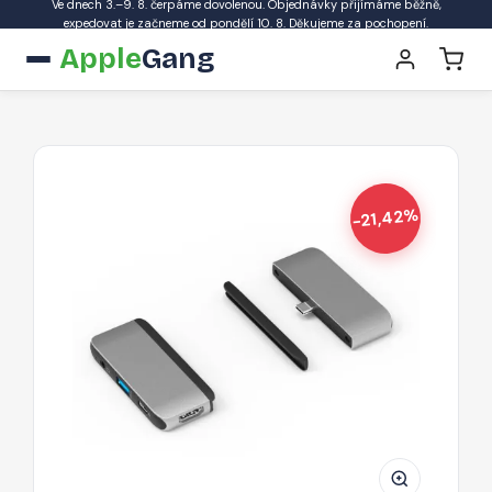
Ve dnech 3.–9. 8. čerpáme dovolenou. Objednávky přijímáme běžně,
expedovat je začneme od pondělí 10. 8. Děkujeme za pochopení.
Apple
Gang
-21,42%
ESTUFF
ES623100
USB-
C
hub
pro