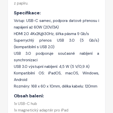
z papíru.
Specifikace:
Vstup: USB-C samec, podpora datové přenosu i
napájení až 60W (20V/3A)
HDMI 2.0 4Kx2K@30Hz, šířka pásma 9 Gb/s
Superrychlý přenos USB 3.0 (5 Gb/s)
(kompatibilní s USB 2.0)
USB 3.0 podporuje současné nabíjení a
synchronizaci
USB 3.0 výstupní nabíjení: 4,5 W (5 V/0,9 A)
Kompatibilní OS: iPadOS, macOS, Windows,
Android
Rozměry: 168 x 60 x 10mm, délka kabelu: 120mm
Obsah balení:
1x USB-C hub
1x magnetický adaptér pro iPad