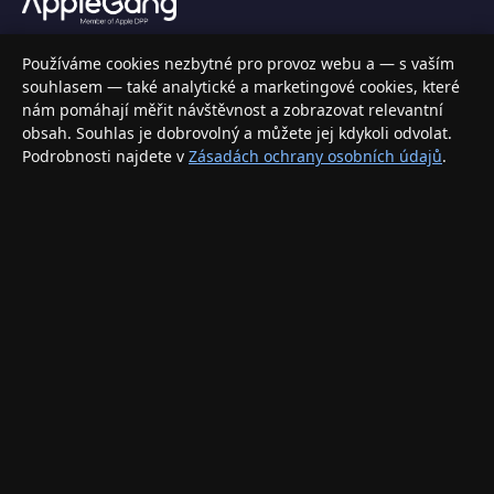
Váš specializovaný obchod s Apple produkty, příslušenstvím a
Používáme cookies nezbytné pro provoz webu a — s vaším
elektronikou. Nakupujte bezpečně a s jistotou.
souhlasem — také analytické a marketingové cookies, které
nám pomáhají měřit návštěvnost a zobrazovat relevantní
INFORMACE
obsah. Souhlas je dobrovolný a můžete jej kdykoli odvolat.
Podrobnosti najdete v
Zásadách ochrany osobních údajů
.
Doprava a doručení
Způsoby platby
Obchodní podmínky
Ochrana osobních údajů
Vrácení zboží a reklamace
KONTAKT
eshop@applegang.cz
Po–Pá: 9:00–18:00
Napište nám