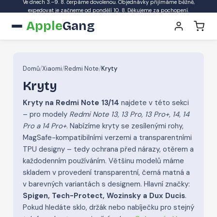
Ve dnech 3.–9. 8. čerpáme dovolenou. Objednávky přijímáme běžně,
expedovat je začneme od pondělí 10. 8. Děkujeme za pochopení.
Apple
Gang
Domů
/
Xiaomi
/
Redmi Note
/
Kryty
Kryty
Kryty na Redmi Note 13/14
najdete v této sekci
– pro modely
Redmi Note 13, 13 Pro, 13 Pro+, 14, 14
Pro a 14 Pro+
. Nabízíme kryty se zesílenými rohy,
MagSafe-kompatibilními verzemi a transparentními
TPU designy – tedy ochrana před nárazy, otěrem a
každodenním používáním. Většinu modelů máme
skladem v provedení transparentní, černá matná a
v barevných variantách s designem. Hlavní značky:
Spigen, Tech-Protect, Wozinsky a Dux Ducis
.
Pokud hledáte sklo, držák nebo nabíječku pro stejný