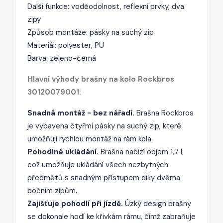
Další funkce: voděodolnost, reflexní prvky, dva
zipy
Způsob montáže: pásky na suchý zip
Materiál: polyester, PU
Barva: zeleno-černá
Hlavní výhody brašny na kolo Rockbros
30120079001:
Snadná montáž - bez nářadí.
Brašna Rockbros
je vybavena čtyřmi pásky na suchý zip, které
umožňují rychlou montáž na rám kola.
Pohodlné ukládání.
Brašna nabízí objem 1,7 l,
což umožňuje ukládání všech nezbytných
předmětů s snadným přístupem díky dvěma
bočním zipům.
Zajišťuje pohodlí při jízdě.
Úzký design brašny
se dokonale hodí ke křivkám rámu, čímž zabraňuje