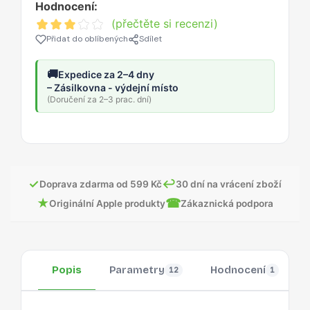
Hodnocení:
(přečtěte si recenzi)
Přidat do oblíbených
Sdílet
🚚
Expedice za 2–4 dny
– Zásilkovna - výdejní místo
(Doručení za 2–3 prac. dní)
✓
↩
Doprava zdarma od 599 Kč
30 dní na vrácení zboží
★
☎
Originální Apple produkty
Zákaznická podpora
Popis
Parametry
Hodnocení
12
1