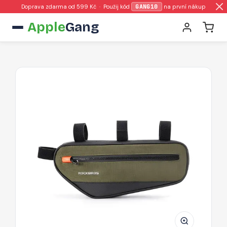
Doprava zdarma od 599 Kč · Použij kód
GANG10
na první nákup
Apple
Gang
Brašna
Rockbros
30120079001
na
rám
kola