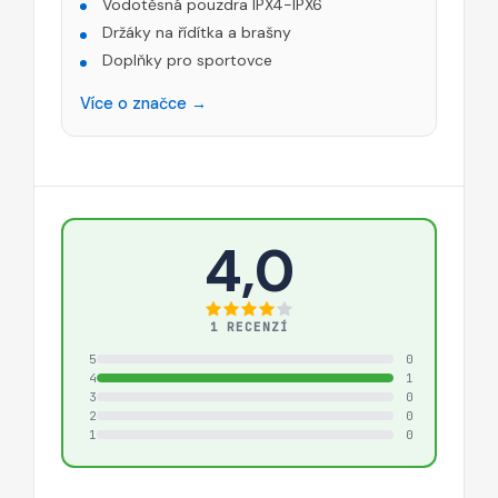
Vodotěsná pouzdra IPX4-IPX6
Držáky na řídítka a brašny
Doplňky pro sportovce
Více o značce →
4,0
1 RECENZÍ
5
0
4
1
3
0
2
0
1
0