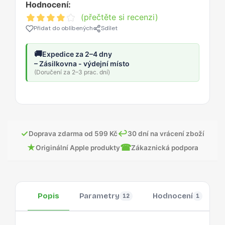
Hodnocení:
(přečtěte si recenzi)
Přidat do oblíbených
Sdílet
🚚
Expedice za 2–4 dny
– Zásilkovna - výdejní místo
(Doručení za 2–3 prac. dní)
✓
↩
Doprava zdarma od 599 Kč
30 dní na vrácení zboží
★
☎
Originální Apple produkty
Zákaznická podpora
Popis
Parametry
Hodnocení
12
1