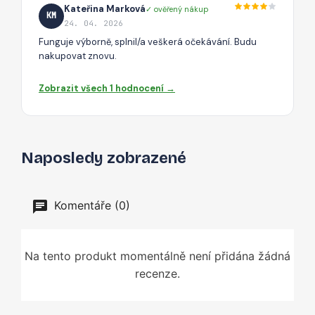
Kateřina Marková
✓ ověřený nákup
KM
24. 04. 2026
Funguje výborně, splnil/a veškerá očekávání. Budu
nakupovat znovu.
Zobrazit všech 1 hodnocení →
Naposledy zobrazené
Komentáře (0)
Na tento produkt momentálně není přidána žádná
recenze.