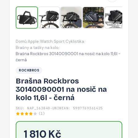
kolo
11,6l
-
černá
Domů
Apple
Watch
Sport
Cyklistika
/
/
/
/
/
Brašny a tašky na kolo
/
Brašna Rockbros 30140090001 na nosič na kolo 11,6l -
černá
ROCKBROS
Brašna Rockbros
30140090001 na nosič na
kolo 11,6l - černá
SKU: NAP_163840-UNIW
EAN: 5907769361425
(1)
1 810 Kč