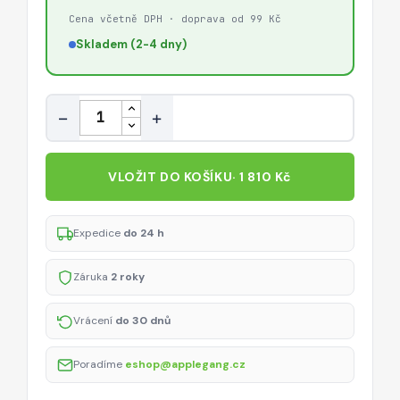
Cena včetně DPH · doprava od 99 Kč
Skladem (2-4 dny)
Množství
−
+
VLOŽIT DO KOŠÍKU
· 1 810 Kč
Expedice
do 24 h
Záruka
2 roky
Vrácení
do 30 dnů
Poradíme
eshop@applegang.cz