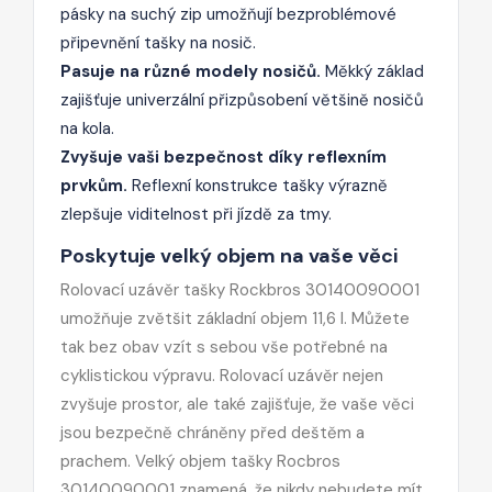
pásky na suchý zip umožňují bezproblémové
připevnění tašky na nosič.
Pasuje na různé modely nosičů.
Měkký základ
zajišťuje univerzální přizpůsobení většině nosičů
na kola.
Zvyšuje vaši bezpečnost díky reflexním
prvkům.
Reflexní konstrukce tašky výrazně
zlepšuje viditelnost při jízdě za tmy.
Poskytuje velký objem na vaše věci
Rolovací uzávěr tašky Rockbros 30140090001
umožňuje zvětšit základní objem 11,6 l. Můžete
tak bez obav vzít s sebou vše potřebné na
cyklistickou výpravu. Rolovací uzávěr nejen
zvyšuje prostor, ale také zajišťuje, že vaše věci
jsou bezpečně chráněny před deštěm a
prachem. Velký objem tašky Rocbros
30140090001 znamená, že nikdy nebudete mít