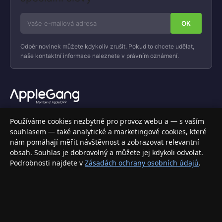
Odběr novinek můžete kdykoliv zrušit. Pokud to chcete udělat,
naše kontaktní informace naleznete v právním oznámení.
Váš specializovaný obchod s Apple produkty, příslušenstvím a
Používáme cookies nezbytné pro provoz webu a — s vaším
elektronikou. Nakupujte bezpečně a s jistotou.
souhlasem — také analytické a marketingové cookies, které
nám pomáhají měřit návštěvnost a zobrazovat relevantní
INFORMACE
obsah. Souhlas je dobrovolný a můžete jej kdykoli odvolat.
Podrobnosti najdete v
Zásadách ochrany osobních údajů
.
Doprava a doručení
Způsoby platby
Obchodní podmínky
Ochrana osobních údajů