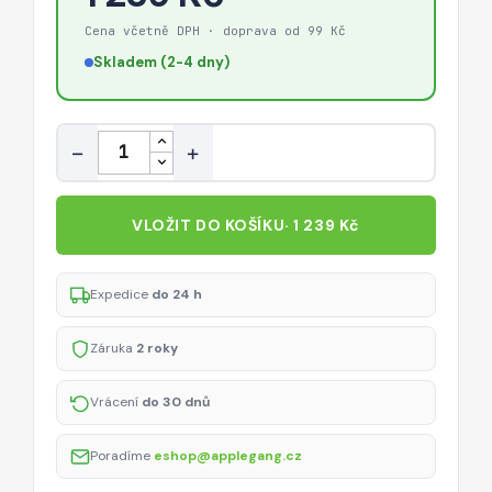
Cena včetně DPH · doprava od 99 Kč
Skladem (2-4 dny)
Množství
−
+
VLOŽIT DO KOŠÍKU
· 1 239 Kč
Expedice
do 24 h
Záruka
2 roky
Vrácení
do 30 dnů
Poradíme
eshop@applegang.cz