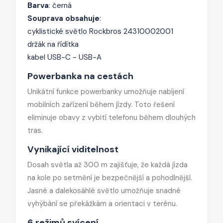
Barva
: černá
Souprava obsahuje
:
cyklistické světlo Rockbros 24310002001
držák na řídítka
kabel USB-C - USB-A
Powerbanka na cestách
Unikátní funkce powerbanky umožňuje nabíjení
mobilních zařízení během jízdy. Toto řešení
eliminuje obavy z vybití telefonu během dlouhých
tras.
Vynikající viditelnost
Dosah světla až 300 m zajišťuje, že každá jízda
na kole po setmění je bezpečnější a pohodlnější.
Jasné a dalekosáhlé světlo umožňuje snadné
vyhýbání se překážkám a orientaci v terénu.
6 režimů svícení