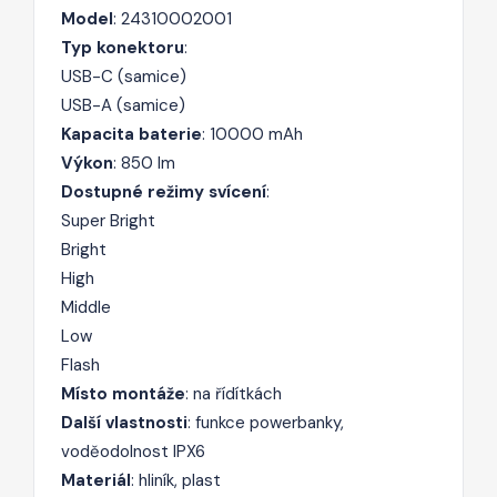
Model
: 24310002001
Typ konektoru
:
USB-C (samice)
USB-A (samice)
Kapacita baterie
: 10000 mAh
Výkon
: 850 lm
Dostupné režimy svícení
:
Super Bright
Bright
High
Middle
Low
Flash
Místo montáže
: na řídítkách
Další vlastnosti
: funkce powerbanky,
voděodolnost IPX6
Materiál
: hliník, plast