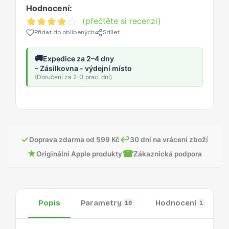
Hodnocení:
(přečtěte si recenzi)
Přidat do oblíbených
Sdílet
🚚
Expedice za 2–4 dny
– Zásilkovna - výdejní místo
(Doručení za 2–3 prac. dní)
✓
↩
Doprava zdarma od 599 Kč
30 dní na vrácení zboží
★
☎
Originální Apple produkty
Zákaznická podpora
Popis
Parametry
Hodnocení
10
1