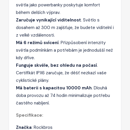
světla jako powerbanky poskytuje komfort
během delších výprav.
Zaručuje vynikající viditelnost
. Světlo s
dosahem až 300 m zajišťuje, že budete viditelní i
z velké vzdálenosti.
Má 6 režimů svícení
. Přizpůsobení intenzity
světla podmínkám a potřebám je jednodušší než
kdy dříve.
Funguje skvěle, bez ohledu na počasí
.
Certifikát IPX6 zaručuje, že déšť nezkazí vaše
cyklistické plány.
Má baterii s kapacitou 10000 mAh
. Dlouhá
doba provozu až 74 hodin minimalizuje potřebu
častého nabíjení.
Specifikace:
Značka
: Rockbros