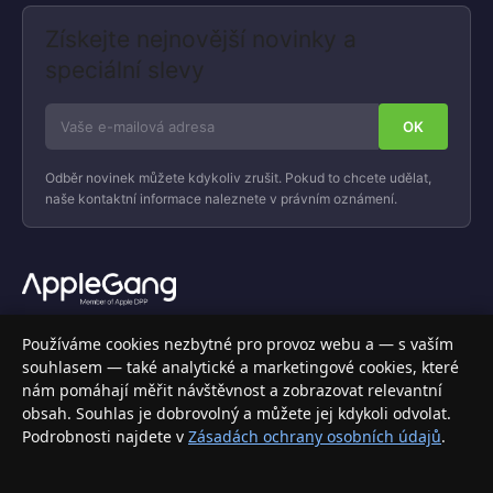
Získejte nejnovější novinky a
speciální slevy
Odběr novinek můžete kdykoliv zrušit. Pokud to chcete udělat,
naše kontaktní informace naleznete v právním oznámení.
Váš specializovaný obchod s Apple produkty, příslušenstvím a
Používáme cookies nezbytné pro provoz webu a — s vaším
elektronikou. Nakupujte bezpečně a s jistotou.
souhlasem — také analytické a marketingové cookies, které
nám pomáhají měřit návštěvnost a zobrazovat relevantní
INFORMACE
obsah. Souhlas je dobrovolný a můžete jej kdykoli odvolat.
Podrobnosti najdete v
Zásadách ochrany osobních údajů
.
Doprava a doručení
Způsoby platby