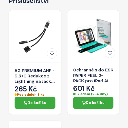
Příslušenství
Ochranné sklo ESR
AG PREMIUM AHFI-
PAPER FEEL 2-
3.5+C Redukce z
PACK pro iPad Air
Lightning na Jack
13" (1 / 2 / 3 2024-
601 Kč
3,5/Lightning,
265 Kč
2026) - clear
černá
Skladem (2-4 dny)
Posledních 3 ks
Do košíku
Do košíku