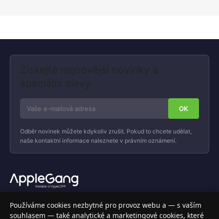
Získejte nejnovější novinky a
speciální slevy
Odběr novinek můžete kdykoliv zrušit. Pokud to chcete udělat,
naše kontaktní informace naleznete v právním oznámení.
Váš specializovaný obchod s Apple produkty, příslušenstvím a
Používáme cookies nezbytné pro provoz webu a — s vaším
elektronikou. Nakupujte bezpečně a s jistotou.
souhlasem — také analytické a marketingové cookies, které