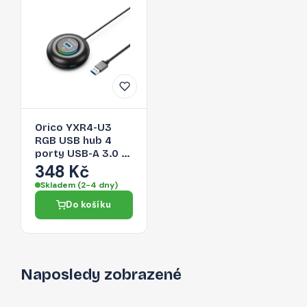
Orico YXR4-U3
RGB USB hub 4
porty USB-A 3.0 s
audio/mikrofonním
348 Kč
portem 0,3 m –
Skladem (2-4 dny)
černý
Do košíku
Naposledy zobrazené