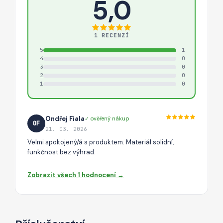
5,0
1 RECENZÍ
5
1
4
0
3
0
2
0
1
0
Ondřej Fiala
✓ ověřený nákup
OF
21. 03. 2026
Velmi spokojený/á s produktem. Materiál solidní,
funkčnost bez výhrad.
Zobrazit všech 1 hodnocení →