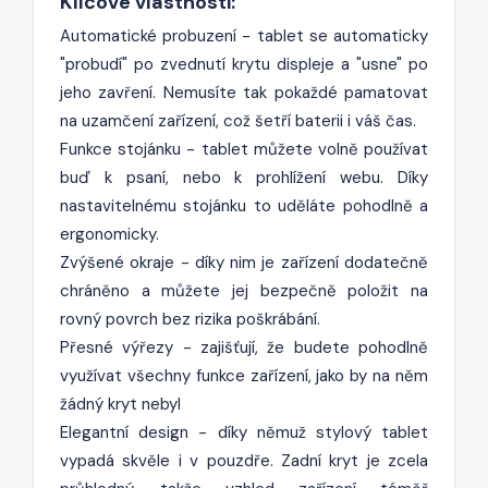
Klíčové vlastnosti:
Automatické probuzení - tablet se automaticky
"probudí" po zvednutí krytu displeje a "usne" po
jeho zavření. Nemusíte tak pokaždé pamatovat
na uzamčení zařízení, což šetří baterii i váš čas.
Funkce stojánku - tablet můžete volně používat
buď k psaní, nebo k prohlížení webu. Díky
nastavitelnému stojánku to uděláte pohodlně a
ergonomicky.
Zvýšené okraje - díky nim je zařízení dodatečně
chráněno a můžete jej bezpečně položit na
rovný povrch bez rizika poškrábání.
Přesné výřezy - zajišťují, že budete pohodlně
využívat všechny funkce zařízení, jako by na něm
žádný kryt nebyl
Elegantní design - díky němuž stylový tablet
vypadá skvěle i v pouzdře. Zadní kryt je zcela