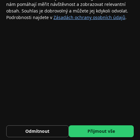
nám pomáhají měřit návštěvnost a zobrazovat relevantní
INFORMACE
obsah. Souhlas je dobrovolný a můžete jej kdykoli odvolat.
Podrobnosti najdete v
Zásadách ochrany osobních údajů
.
Doprava a doručení
Způsoby platby
Obchodní podmínky
Ochrana osobních údajů
Vrácení zboží a reklamace
KONTAKT
eshop@applegang.cz
Po–Pá: 9:00–18:00
Napište nám
© 2026 AppleGang.cz – Všechna práva vyhrazena
848 Kč
DUX DUCIS Copa Odolný hybridní obal pro iPad 10,2" (7/8/9 g…
HLÍDAT
Odmítnout
Přijmout vše