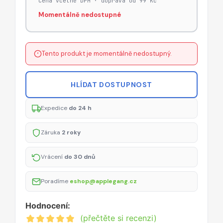
Cena včetně DPH · doprava od 99 Kč
Momentálně nedostupné
Tento produkt je momentálně nedostupný.
HLÍDAT DOSTUPNOST
Expedice
do 24 h
Záruka
2 roky
Vrácení
do 30 dnů
Poradíme
eshop@applegang.cz
Hodnocení:
(přečtěte si recenzi)