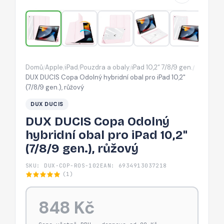
pro
iPad
10,2"
(7/8/9
gen.),
Domů
Apple
iPad
Pouzdra a obaly
iPad 10,2“ 7/8/9 gen.
/
/
/
/
/
růžový
DUX DUCIS Copa Odolný hybridní obal pro iPad 10,2"
(7/8/9 gen.), růžový
DUX DUCIS
DUX DUCIS Copa Odolný
hybridní obal pro iPad 10,2"
(7/8/9 gen.), růžový
SKU: DUX-COP-ROS-102
EAN: 6934913037218
(1)
848 Kč