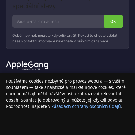
speciální slevy
Odběr novinek můžete kdykoliv zrušit. Pokud to chcete udělat,
naše kontaktní informace naleznete v právním oznámení.
Váš specializovaný obchod s Apple produkty, příslušenstvím a
Používáme cookies nezbytné pro provoz webu a — s vaším
elektronikou. Nakupujte bezpečně a s jistotou.
souhlasem — také analytické a marketingové cookies, které
nám pomáhají měřit návštěvnost a zobrazovat relevantní
INFORMACE
obsah. Souhlas je dobrovolný a můžete jej kdykoli odvolat.
Podrobnosti najdete v
Zásadách ochrany osobních údajů
.
Doprava a doručení
Způsoby platby
Obchodní podmínky
Ochrana osobních údajů