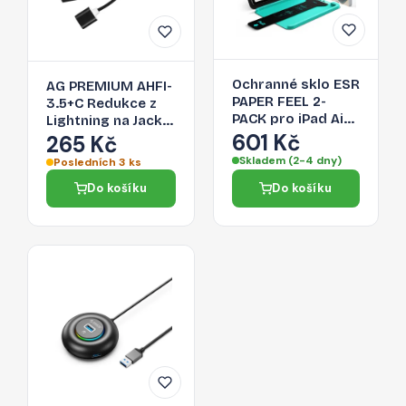
Ochranné sklo ESR
AG PREMIUM AHFI-
PAPER FEEL 2-
3.5+C Redukce z
PACK pro iPad Air
Lightning na Jack
13" (1 / 2 / 3 2024-
601 Kč
3,5/Lightning,
265 Kč
2026) - clear
černá
Skladem (2-4 dny)
Posledních 3 ks
Do košíku
Do košíku