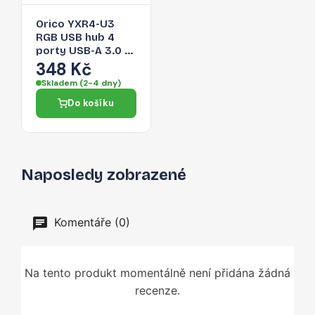
Orico YXR4-U3
RGB USB hub 4
porty USB-A 3.0 s
audio/mikrofonním
348 Kč
portem 0,3 m –
Skladem (2-4 dny)
černý
Do košíku
Naposledy zobrazené
Komentáře (0)
Na tento produkt momentálně není přidána žádná
recenze.