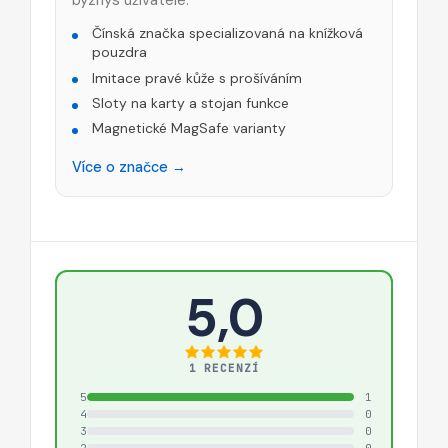
byznys uživatele.
Čínská značka specializovaná na knížková
pouzdra
Imitace pravé kůže s prošíváním
Sloty na karty a stojan funkce
Magnetické MagSafe varianty
Více o značce →
5,0
1 RECENZÍ
5
1
4
0
3
0
2
0