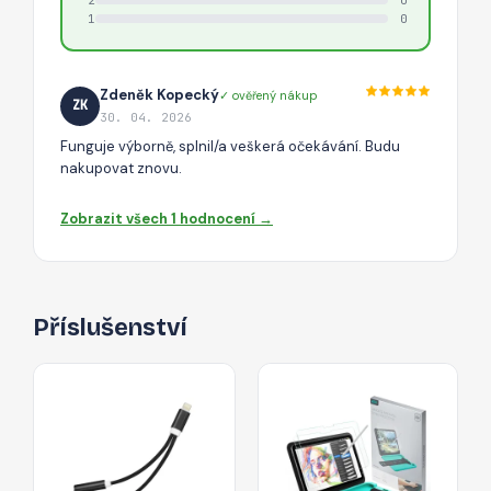
1
0
Zdeněk Kopecký
✓ ověřený nákup
ZK
30. 04. 2026
Funguje výborně, splnil/a veškerá očekávání. Budu
nakupovat znovu.
Zobrazit všech 1 hodnocení →
Příslušenství