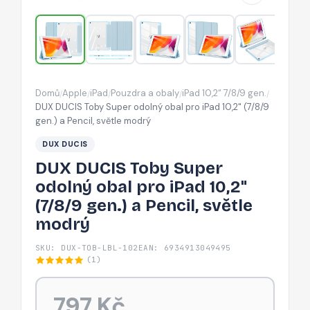
pro
iPad
10,2"
(7/8/9
gen.)
Domů
Apple
iPad
Pouzdra a obaly
iPad 10,2“ 7/8/9 gen.
/
/
/
/
/
a
DUX DUCIS Toby Super odolný obal pro iPad 10,2" (7/8/9
Pencil,
gen.) a Pencil, světle modrý
světle
DUX DUCIS
modrý
DUX DUCIS Toby Super
odolný obal pro iPad 10,2"
(7/8/9 gen.) a Pencil, světle
modrý
SKU: DUX-TOB-LBL-102
EAN: 6934913049495
(1)
797 Kč