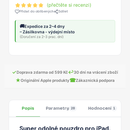
(přečtěte si recenzi)
Přidat do oblíbených
Sdílet
🚚
Expedice za 2–4 dny
– Zásilkovna - výdejní místo
(Doručení za 2–3 prac. dní)
✓
↩
Doprava zdarma od 599 Kč
30 dní na vrácení zboží
★
☎
Originální Apple produkty
Zákaznická podpora
Popis
Parametry
Hodnocení
20
1
Super odolné pouzdro pro iPad.