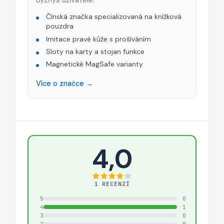
byznys uživatele.
Čínská značka specializovaná na knížková
pouzdra
Imitace pravé kůže s prošíváním
Sloty na karty a stojan funkce
Magnetické MagSafe varianty
Více o značce →
4,0
1 RECENZÍ
5
0
4
1
3
0
2
0