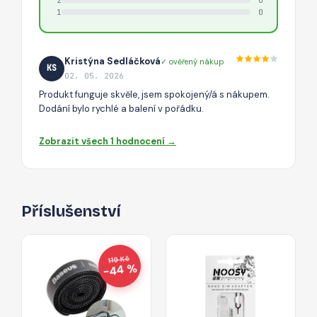
1
0
Kristýna Sedláčková
✓ ověřený nákup
KS
02. 05. 2026
Produkt funguje skvěle, jsem spokojený/á s nákupem.
Dodání bylo rychlé a balení v pořádku.
Zobrazit všech 1 hodnocení →
Příslušenství
119 Kč
−44 %