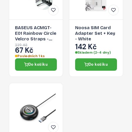
BASEUS ACMGT-
Noosa SIM Card
E01 Rainbow Circle
Adapter Set + Key
Velcro Straps -
- White
páska na suchý zip
142 Kč
119 Kč
67 Kč
pro organizaci
Skladem (2-4 dny)
kabelů, 1m, černá
Posledních 1 ks
Do košíku
Do košíku