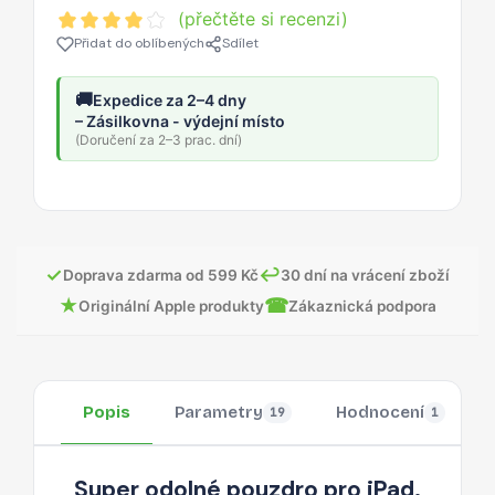
(přečtěte si recenzi)
Přidat do oblíbených
Sdílet
🚚
Expedice za 2–4 dny
– Zásilkovna - výdejní místo
(Doručení za 2–3 prac. dní)
✓
↩
Doprava zdarma od 599 Kč
30 dní na vrácení zboží
★
☎
Originální Apple produkty
Zákaznická podpora
Popis
Parametry
Hodnocení
19
1
Super odolné pouzdro pro iPad.