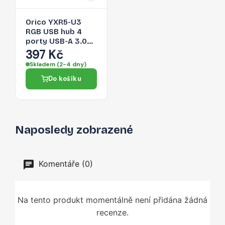
Orico YXR5-U3
RGB USB hub 4
porty USB-A 3.0
se čtečkou SD a
397 Kč
microSD karet 0,3
Skladem (2-4 dny)
m – černý
Do košíku
Naposledy zobrazené
Komentáře (0)
Na tento produkt momentálně není přidána žádná
recenze.