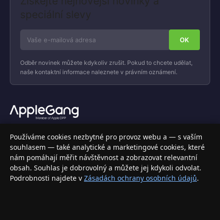
Získejte nejnovější novinky a
speciální slevy
Odběr novinek můžete kdykoliv zrušit. Pokud to chcete udělat,
naše kontaktní informace naleznete v právním oznámení.
Váš specializovaný obchod s Apple produkty, příslušenstvím a
Používáme cookies nezbytné pro provoz webu a — s vaším
elektronikou. Nakupujte bezpečně a s jistotou.
souhlasem — také analytické a marketingové cookies, které
nám pomáhají měřit návštěvnost a zobrazovat relevantní
INFORMACE
obsah. Souhlas je dobrovolný a můžete jej kdykoli odvolat.
Podrobnosti najdete v
Zásadách ochrany osobních údajů
.
Doprava a doručení
Způsoby platby
Obchodní podmínky