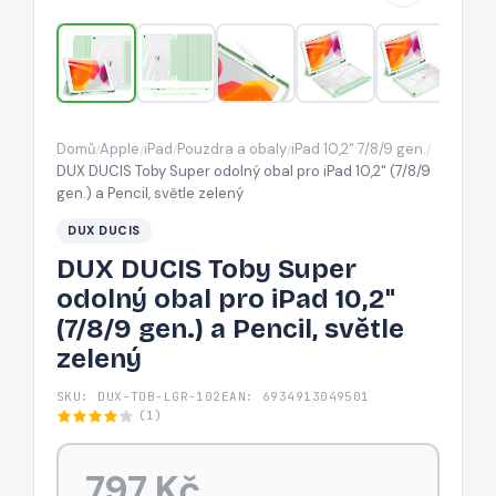
pro
iPad
10,2"
(7/8/9
gen.)
Domů
Apple
iPad
Pouzdra a obaly
iPad 10,2“ 7/8/9 gen.
/
/
/
/
/
a
DUX DUCIS Toby Super odolný obal pro iPad 10,2" (7/8/9
Pencil,
gen.) a Pencil, světle zelený
světle
DUX DUCIS
zelený
DUX DUCIS Toby Super
odolný obal pro iPad 10,2"
(7/8/9 gen.) a Pencil, světle
zelený
SKU: DUX-TOB-LGR-102
EAN: 6934913049501
(1)
797 Kč