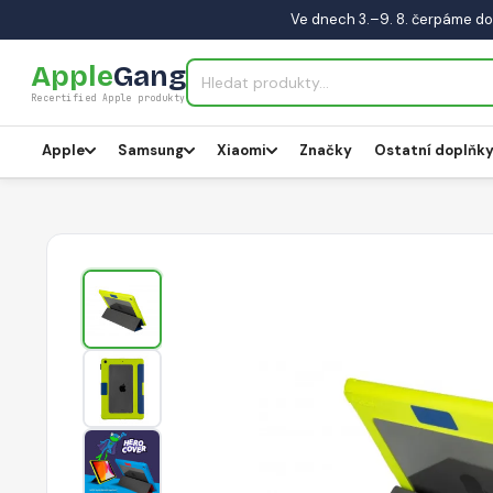
Ve dnech 3.–9. 8. čerpáme do
Apple
Gang
Recertified Apple produkty
Apple
Samsung
Xiaomi
Značky
Ostatní doplňk