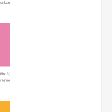
funkce
čistší,
zřejmě