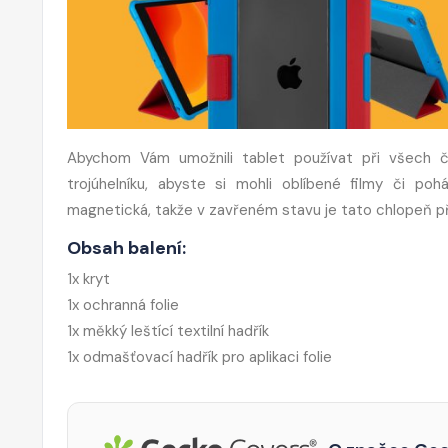
Abychom Vám umožnili tablet používat při všech čin
trojúhelníku, abyste si mohli oblíbené filmy či p
magnetická, takže v zavřeném stavu je tato chlopeň p
Obsah balení:
1x kryt
1x ochranná folie
1x měkký leštící textilní hadřík
1x odmašťovací hadřík pro aplikaci folie