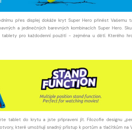
řednímu přes displej dokáže kryt Super Hero přinést Vašemu t
 zábavných a jedinečných barevných kombinacích Super Hero. Sk
a tablety pro každodenní použití - zejména u dětí. Kterého hrd
e tablet do krytu a jste připraveni jít. Filozofie designu „per
otvory, které umožňují snadný přístup k portům a tlačítkům na