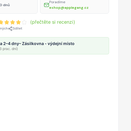
Poradíme
0 dnů
eshop@applegang.cz
(přečtěte si recenzi)
ených
Sdílet
a 2–4 dny
– Zásilkovna - výdejní místo
 prac. dní)