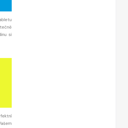
abletu
utečně
inu si
fektní
 Vašem