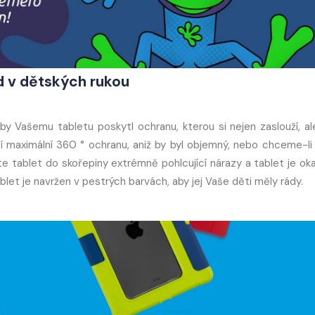
d v dětských rukou
y Vašemu tabletu poskytl ochranu, kterou si nejen zaslouží, al
zí maximální 360 ° ochranu, aniž by byl objemný, nebo chceme-li
ěte tablet do skořepiny extrémně pohlcující nárazy a tablet je ok
let je navržen v pestrých barvách, aby jej Vaše děti měly rády.