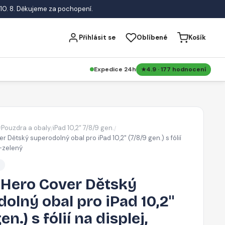
10. 8. Děkujeme za pochopení.
Přihlásit se
Oblíbené
Košík
Expedice 24h
4.9 · 177 hodnocení
Pouzdra a obaly
iPad 10,2“ 7/8/9 gen.
/
/
/
Dětský superodolný obal pro iPad 10,2" (7/8/9 gen.) s fólií
o-zelený
Hero Cover Dětský
olný obal pro iPad 10,2"
en.) s fólií na displej,