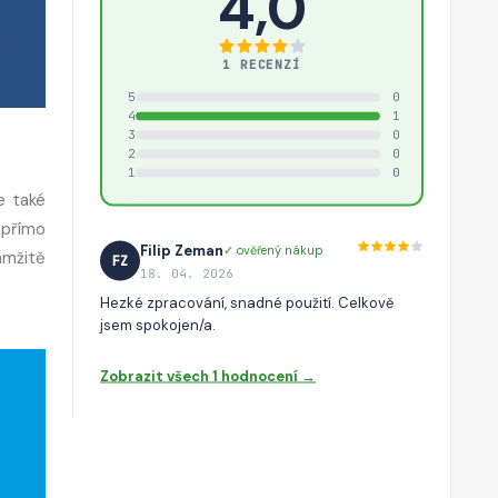
4,0
1 RECENZÍ
5
0
4
1
3
0
2
0
1
0
e také
 přímo
Filip Zeman
✓ ověřený nákup
amžitě
FZ
18. 04. 2026
Hezké zpracování, snadné použití. Celkově
jsem spokojen/a.
Zobrazit všech 1 hodnocení →