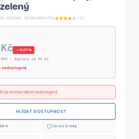
zelený
GR-102
EAN: 8720195091752
(1)
 Kč
−-11,07%
 DPH · doprava od 99 Kč
 nedostupné
kt je momentálně nedostupný.
HLÍDAT DOSTUPNOST
24 h
Záruka
2 roky