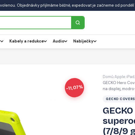
volenou. Objednávky přijímáme běžně, expedovat je začneme od pondělí 
y
Kabely a redukce
Audio
Nabíječky
Domů
Apple
iPad
/
/
GECKO Hero Cover 
-11,07%
na displej, modr
GECKO COVERS
GECKO 
superod
(7/8/9 g