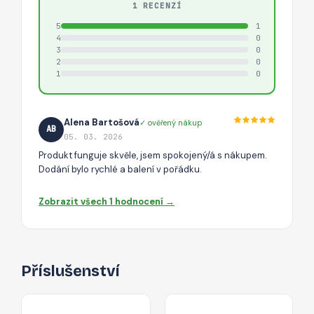
1 RECENZÍ
5
1
4
0
3
0
2
0
1
0
Alena Bartošová
✓ ověřený nákup
AB
05. 03. 2026
Produkt funguje skvěle, jsem spokojený/á s nákupem.
Dodání bylo rychlé a balení v pořádku.
Zobrazit všech 1 hodnocení →
Příslušenství