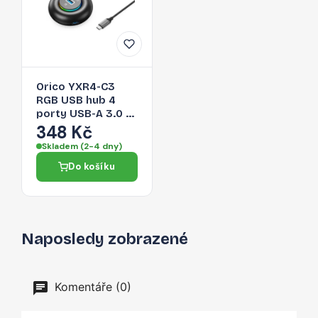
Orico YXR4-C3
RGB USB hub 4
porty USB-A 3.0 s
audio/mikrofonním
348 Kč
portem 0,3 m –
Skladem (2-4 dny)
černý
Do košíku
Naposledy zobrazené
Komentáře (0)