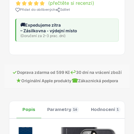
(přečtěte si recenzi)
Přidat do oblíbených
Sdílet
🚚
Expedujeme zítra
– Zásilkovna - výdejní místo
(Doručení za 2–3 prac. dní)
✓
↩
Doprava zdarma od 599 Kč
30 dní na vrácení zboží
★
☎
Originální Apple produkty
Zákaznická podpora
Popis
Parametry
Hodnocení
16
1