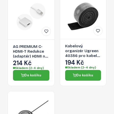
Kabelový
AG PREMIUM C-
organizér Ugreen
HDMI-T Redukce
40356 pro kabely
(adaptér) HDMI na
- černá
194 Kč
USB-C 3.1, délka
214 Kč
17cm, bílo-stříbrná
Skladem (2-4 dny)
Skladem (2-4 dny)
Do košíku
Do košíku