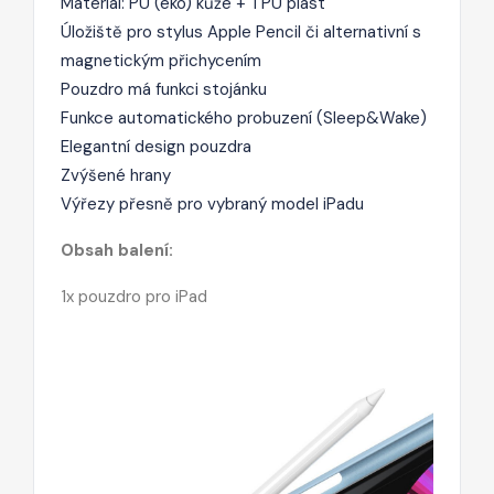
Materiál: PU (eko) kůže + TPU plast
Úložiště pro stylus Apple Pencil či alternativní s
magnetickým přichycením
Pouzdro má funkci stojánku
Funkce automatického probuzení (Sleep&Wake)
Elegantní design pouzdra
Zvýšené hrany
Výřezy přesně pro vybraný model iPadu
Obsah balení:
1x pouzdro pro iPad