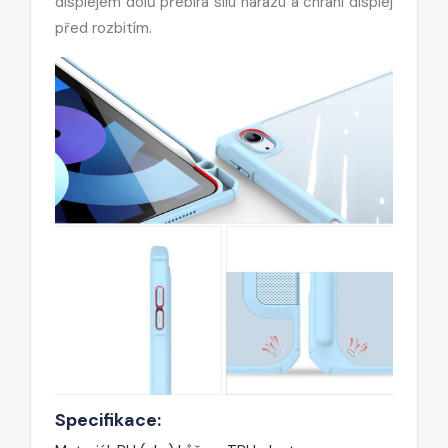
displejem dolů přebírá sílu nárazu a chrání displej
před rozbitím.
Specifikace: