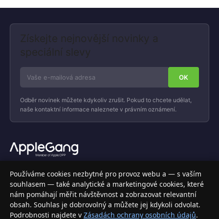
Získejte nejnovější novinky a
speciální slevy
Odběr novinek můžete kdykoliv zrušit. Pokud to chcete udělat,
naše kontaktní informace naleznete v právním oznámení.
Váš specializovaný obchod s Apple produkty, příslušenstvím a
Používáme cookies nezbytné pro provoz webu a — s vaším
elektronikou. Nakupujte bezpečně a s jistotou.
souhlasem — také analytické a marketingové cookies, které
nám pomáhají měřit návštěvnost a zobrazovat relevantní
INFORMACE
obsah. Souhlas je dobrovolný a můžete jej kdykoli odvolat.
Podrobnosti najdete v
Zásadách ochrany osobních údajů
.