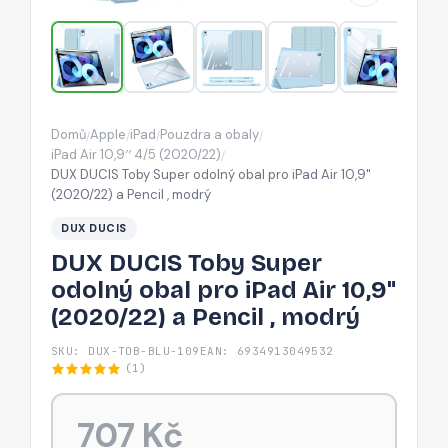
pro
iPad
Air
10,9"
(2020/22)
Domů
Apple
iPad
Pouzdra a obaly
/
/
/
/
a
iPad Air 10,9′′ 4/5 (2020/22)
/
Pencil
DUX DUCIS Toby Super odolný obal pro iPad Air 10,9"
(2020/22) a Pencil , modrý
,
modrý
DUX DUCIS
DUX DUCIS Toby Super
odolný obal pro iPad Air 10,9"
(2020/22) a Pencil , modrý
SKU: DUX-TOB-BLU-109
EAN: 6934913049532
(1)
707 Kč