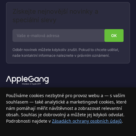
Získejte nejnovější novinky a
speciální slevy
Odběr novinek můžete kdykoliv zrušit. Pokud to chcete udělat,
naše kontaktní informace naleznete v právním oznámení.
Váš specializovaný obchod s Apple produkty, příslušenstvím a
Používáme cookies nezbytné pro provoz webu a — s vaším
elektronikou. Nakupujte bezpečně a s jistotou.
souhlasem — také analytické a marketingové cookies, které
nám pomáhají měřit návštěvnost a zobrazovat relevantní
INFORMACE
obsah. Souhlas je dobrovolný a můžete jej kdykoli odvolat.
Podrobnosti najdete v
Zásadách ochrany osobních údajů
.
Doprava a doručení
Způsoby platby