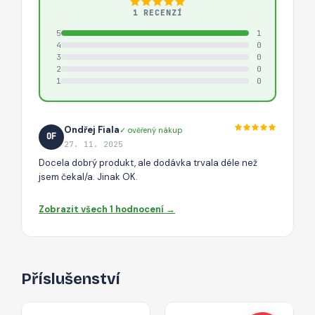
1 RECENZÍ
5
1
4
0
3
0
2
0
1
0
Ondřej Fiala
✓ ověřený nákup
OF
27. 11. 2025
Docela dobrý produkt, ale dodávka trvala déle než
jsem čekal/a. Jinak OK.
Zobrazit všech 1 hodnocení →
Příslušenství