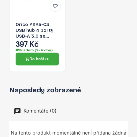
Orico YXR5-C3
USB hub 4 porty
USB-A 3.0 se
čtečkou SD a
397 Kč
microSD 0,3 m –
Skladem (2-4 dny)
černý
Do košíku
Naposledy zobrazené
Komentáře (0)
Na tento produkt momentálně není přidána žádná