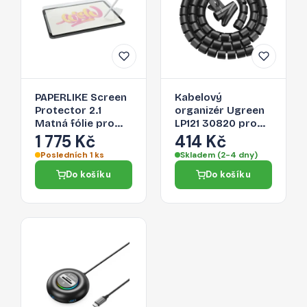
PAPERLIKE Screen
Kabelový
Protector 2.1
organizér Ugreen
Matná fólie pro
LP121 30820 pro
iPad Mini 8,3" (6.
kabely - černá
1 775 Kč
414 Kč
gen., 2021), 2ks,
Posledních 1 ks
Skladem (2-4 dny)
čirá
Do košíku
Do košíku