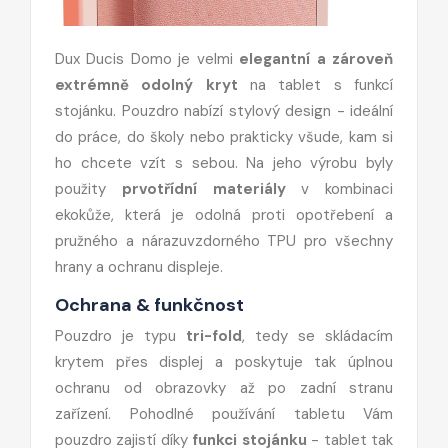
Dux Ducis Domo je velmi
elegantní a zároveň
extrémně odolný kryt
na tablet s funkcí
stojánku. Pouzdro nabízí stylový design - ideální
do práce, do školy nebo prakticky všude, kam si
ho chcete vzít s sebou. Na jeho výrobu byly
použity
prvotřídní materiály
v kombinaci
ekokůže, která je odolná proti opotřebení a
pružného a nárazuvzdorného TPU pro všechny
hrany a ochranu displeje.
Ochrana & funkčnost
Pouzdro je typu
tri-fold
, tedy se skládacím
krytem přes displej a poskytuje tak úplnou
ochranu od obrazovky až po zadní stranu
zařízení. Pohodlné používání tabletu Vám
pouzdro zajistí díky
funkci stojánku
- tablet tak