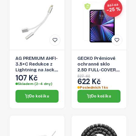
827 Kč
−25 %
AG PREMIUM AHFI-
GECKO Prémiové
3.5+C Redukce z
ochranné sklo
Lightning na Jack
2.5D FULL-COVER
3,5/Lightning,
0.3mm pro iPad
107 Kč
827 Kč
622 Kč
stříbrná
Mini 8,3" (6.gen.,
Skladem (2-4 dny)
2021), čiré
Posledních 1 ks
Do košíku
Do košíku