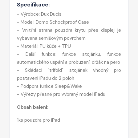
Specifikace:
- Výrobce: Dux Ducis
- Model: Domo Schockproof Case
- Vnitřní strana pouzdra krytu přes displej je
vybavena semišovým povrchem
- Materiál: PU kůže + TPU
- Další funkce: funkce stojánku, funkce
automatického uspání a probuzení, držák na pero
- Skládací "trifold" stojánek vhodný pro
postavení iPadu do 2 poloh
- Podpora funkce Sleep&Wake
- Výřezy přesně pro vybraný model iPadu
Obsah balení:
1ks pouzdra pro iPad