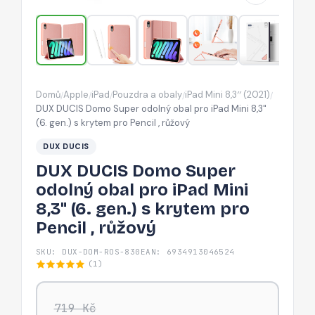
pro
iPad
Mini
8,3"
(6.
Domů
Apple
iPad
Pouzdra a obaly
iPad Mini 8,3′′ (2021)
/
/
/
/
/
gen.)
DUX DUCIS Domo Super odolný obal pro iPad Mini 8,3"
s
(6. gen.) s krytem pro Pencil , růžový
krytem
DUX DUCIS
pro
DUX DUCIS Domo Super
Pencil
odolný obal pro iPad Mini
,
8,3" (6. gen.) s krytem pro
růžový
Pencil , růžový
SKU: DUX-DOM-ROS-830
EAN: 6934913046524
(1)
719 Kč